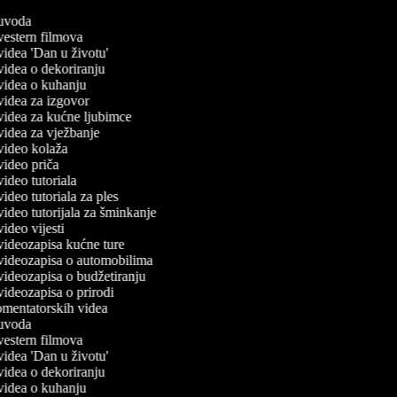
č uvoda
 vestern filmova
 videa 'Dan u životu'
 videa o dekoriranju
č videa o kuhanju
 videa za izgovor
č videa za kućne ljubimce
 videa za vježbanje
 video kolaža
 video priča
 video tutoriala
 video tutoriala za ples
 video tutorijala za šminkanje
 video vijesti
 videozapisa kućne ture
č videozapisa o automobilima
 videozapisa o budžetiranju
 videozapisa o prirodi
komentatorskih videa
č uvoda
 vestern filmova
 videa 'Dan u životu'
 videa o dekoriranju
č videa o kuhanju