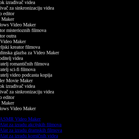
k izrađivač videa
vač za sinkronizaciju videa
 editor
 Maker
ows Video Maker
or misterioznih filmova
or outra
Video Maker
jski kreator filmova
inska glazba za Video Maker
itelj videa
atelj romantičnih filmova
telj sci-fi filmova
atelj video podcasta kopija
ler Movie Maker
k izrađivač videa
vač za sinkronizaciju videa
 editor
 Maker
ows Video Maker
ASMR Video Maker
Alat za izradu akcijskih filmova
Alat za izradu dramskih filmova
Alat za izradu komičnih videa