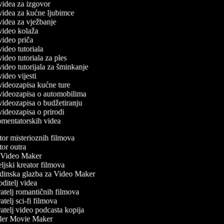
 videa za izgovor
č videa za kućne ljubimce
 videa za vježbanje
 video kolaža
 video priča
 video tutoriala
 video tutoriala za ples
 video tutorijala za šminkanje
 video vijesti
 videozapisa kućne ture
č videozapisa o automobilima
 videozapisa o budžetiranju
 videozapisa o prirodi
komentatorskih videa
or misterioznih filmova
or outra
Video Maker
jski kreator filmova
inska glazba za Video Maker
itelj videa
atelj romantičnih filmova
telj sci-fi filmova
atelj video podcasta kopija
ler Movie Maker