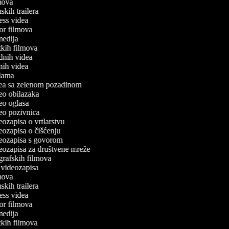
ilmova
lmskih trailera
tness videa
ror filmova
omedija
atkih filmova
odnih videa
tnih videa
eklama
idea sa zelenom pozadinom
deo obilazaka
deo oglasa
ideo pozivnica
deozapisa o vrtlarstvu
deozapisa o čišćenju
ideozapisa s govorom
ideozapisa za društvene mreže
ografskih filmova
n videozapisa
ilmova
lmskih trailera
tness videa
ror filmova
omedija
atkih filmova