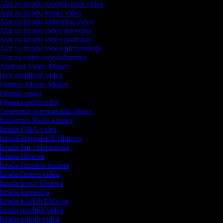
Alat za izradu modnih haul videa
Alat za izradu teaser videa
Alat za izradu unboxing videa
Alat za izradu video intervjua
Alat za izradu video podcasta
Alat za izradu video prezentacija
Alat za video svjedočanstva
Android Video Maker
DIY izrađivač videa
Fantasy Movie Maker
Filmski editor
Filmski proizvođač
Generator automatskih titlova
Instagram Reels kreator
Izrada Q&A videa
Izrada biografskih filmova
Izrada fan videozapisa
Izrada filmova
Izrada filmskih trailera
Izrada fitness videa
Izrada horor filmova
Izrada komedija
Izrada kratkih filmova
Izrada modnih videa
Izrada putnih videa