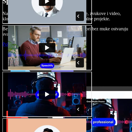
Speechify Studiju.
Napravite voice overe, dodajte besplatne slike, zvukove i video,
klonirajte svoj glas i složite sjajne audio-vizualne projekte.
Bez učenja i sve dostupno u pregledniku, autori bez muke ostvaruju
svaku kreativnu ideju.
Pokreni Studio