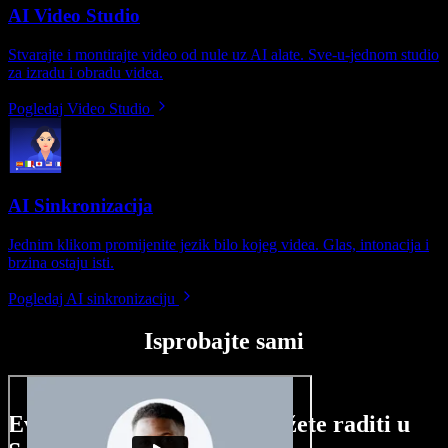
AI Video Studio
Stvarajte i montirajte video od nule uz AI alate. Sve-u-jednom studio
za izradu i obradu videa.
Pogledaj Video Studio
AI Sinkronizacija
Jednim klikom promijenite jezik bilo kojeg videa. Glas, intonacija i
brzina ostaju isti.
Pogledaj AI sinkronizaciju
Isprobajte sami
Evo malog pregleda što možete raditi u