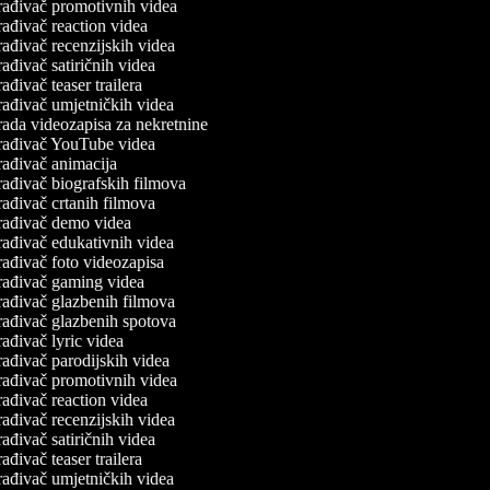
rađivač promotivnih videa
ađivač reaction videa
ađivač recenzijskih videa
ađivač satiričnih videa
ađivač teaser trailera
ađivač umjetničkih videa
ada videozapisa za nekretnine
rađivač YouTube videa
ađivač animacija
ađivač biografskih filmova
ađivač crtanih filmova
rađivač demo videa
ađivač edukativnih videa
ađivač foto videozapisa
rađivač gaming videa
ađivač glazbenih filmova
rađivač glazbenih spotova
ađivač lyric videa
ađivač parodijskih videa
rađivač promotivnih videa
ađivač reaction videa
ađivač recenzijskih videa
ađivač satiričnih videa
ađivač teaser trailera
ađivač umjetničkih videa