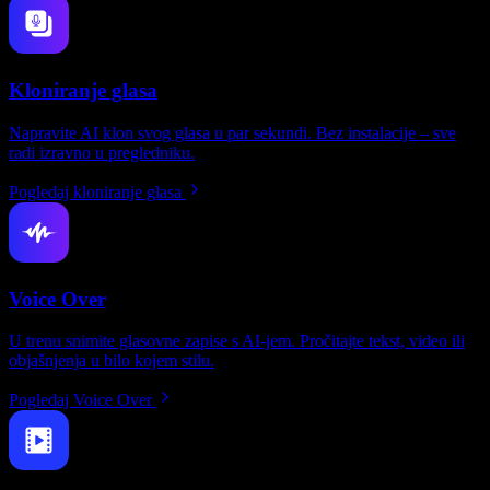
Kloniranje glasa
Napravite AI klon svog glasa u par sekundi. Bez instalacije – sve
radi izravno u pregledniku.
Pogledaj kloniranje glasa
Voice Over
U trenu snimite glasovne zapise s AI-jem. Pročitajte tekst, video ili
objašnjenja u bilo kojem stilu.
Pogledaj Voice Over