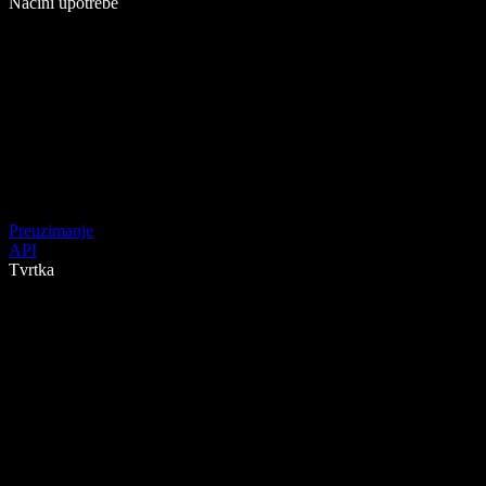
Načini upotrebe
Preuzimanje
API
Tvrtka