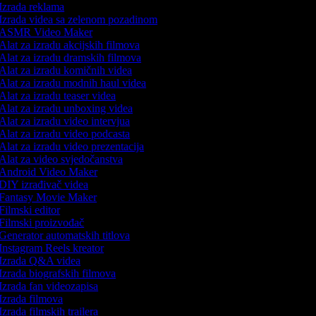
Izrada reklama
Izrada videa sa zelenom pozadinom
ASMR Video Maker
Alat za izradu akcijskih filmova
Alat za izradu dramskih filmova
Alat za izradu komičnih videa
Alat za izradu modnih haul videa
Alat za izradu teaser videa
Alat za izradu unboxing videa
Alat za izradu video intervjua
Alat za izradu video podcasta
Alat za izradu video prezentacija
Alat za video svjedočanstva
Android Video Maker
DIY izrađivač videa
Fantasy Movie Maker
Filmski editor
Filmski proizvođač
Generator automatskih titlova
Instagram Reels kreator
Izrada Q&A videa
Izrada biografskih filmova
Izrada fan videozapisa
Izrada filmova
Izrada filmskih trailera