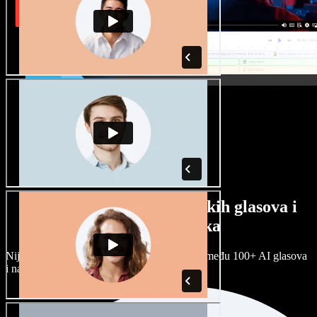
Veliki izbor muških i ženskih glasova i
raznih naglasaka
Nijedan projekt ne mora zvučati isto. Birajte među 100+ AI glasova
i naglasaka i prilagodite ih sebi.