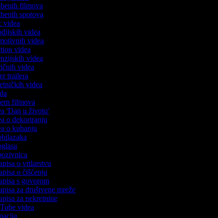
azbenih filmova
azbenih spotova
ic videa
rodijskih videa
omotivnih videa
action videa
cenzijskih videa
iričnih videa
ser trailera
jetničkih videa
oda
stern filmova
dea 'Dan u životu'
dea o dekoriranju
dea o kuhanju
 obilazaka
 oglasa
 pozivnica
apisa o vrtlarstvu
zapisa o čišćenju
zapisa s govorom
zapisa za društvene mreže
zapisa za nekretnine
ouTube videa
imacija