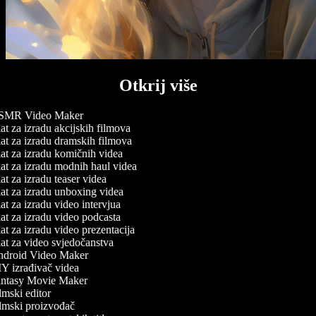
Otkrij više
MR Video Maker
t za izradu akcijskih filmova
at za izradu dramskih filmova
at za izradu komičnih videa
at za izradu modnih haul videa
t za izradu teaser videa
at za izradu unboxing videa
t za izradu video intervjua
t za izradu video podcasta
t za izradu video prezentacija
at za video svjedočanstva
droid Video Maker
Y izrađivač videa
ntasy Movie Maker
mski editor
lmski proizvođač