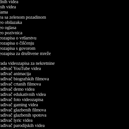
odnih videa
tnih videa
eklama
idea sa zelenom pozadinom
deo obilazaka
deo oglasa
ideo pozivnica
deozapisa o vrtlarstvu
deozapisa o čišćenju
ideozapisa s govorom
ideozapisa za društvene mreže
ada videozapisa za nekretnine
rađivač YouTube videa
ađivač animacija
ađivač biografskih filmova
ađivač crtanih filmova
rađivač demo videa
ađivač edukativnih videa
ađivač foto videozapisa
rađivač gaming videa
ađivač glazbenih filmova
rađivač glazbenih spotova
ađivač lyric videa
ađivač parodijskih videa