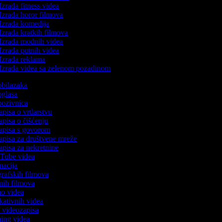
Izrada fitness videa
Izrada horor filmova
Izrada komedija
Izrada kratkih filmova
Izrada modnih videa
Izrada putnih videa
Izrada reklama
Izrada videa sa zelenom pozadinom
 obilazaka
 oglasa
 pozivnica
apisa o vrtlarstvu
zapisa o čišćenju
zapisa s govorom
zapisa za društvene mreže
zapisa za nekretnine
ouTube videa
imacija
ografskih filmova
tanih filmova
mo videa
ukativnih videa
to videozapisa
ming videa