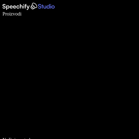
Pišite 5× brže uz glasovno diktiranje
Proizvodi
Saznajte više