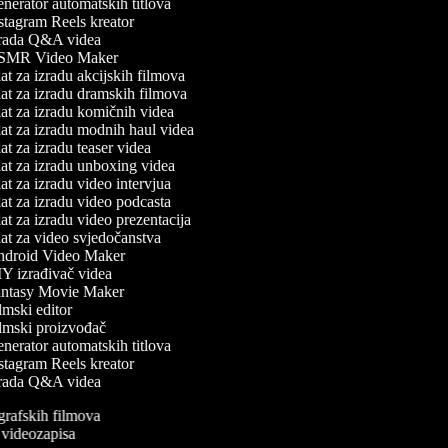
erator automatskih titlova
tagram Reels kreator
rada Q&A videa
MR Video Maker
t za izradu akcijskih filmova
at za izradu dramskih filmova
at za izradu komičnih videa
at za izradu modnih haul videa
t za izradu teaser videa
at za izradu unboxing videa
t za izradu video intervjua
t za izradu video podcasta
t za izradu video prezentacija
at za video svjedočanstva
droid Video Maker
Y izrađivač videa
ntasy Movie Maker
mski editor
lmski proizvođač
erator automatskih titlova
tagram Reels kreator
rada Q&A videa
ografskih filmova
n videozapisa