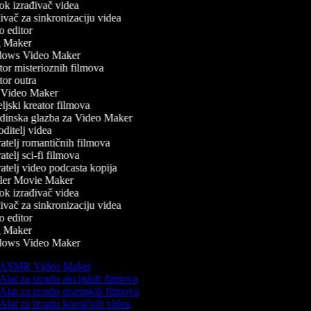
k izrađivač videa
vač za sinkronizaciju videa
 editor
 Maker
ows Video Maker
or misterioznih filmova
or outra
Video Maker
jski kreator filmova
inska glazba za Video Maker
ditelj videa
atelj romantičnih filmova
telj sci-fi filmova
atelj video podcasta kopija
ler Movie Maker
k izrađivač videa
vač za sinkronizaciju videa
 editor
 Maker
ows Video Maker
ASMR Video Maker
Alat za izradu akcijskih filmova
Alat za izradu dramskih filmova
Alat za izradu komičnih videa