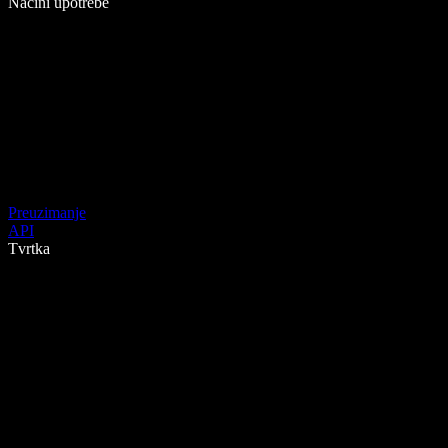
Načini upotrebe
Preuzimanje
API
Tvrtka