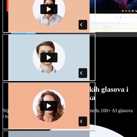
Veliki izbor muških i ženskih glasova i
raznih naglasaka
Nijedan projekt ne mora zvučati isto. Birajte među 100+ AI glasova
i naglasaka i prilagodite ih sebi.