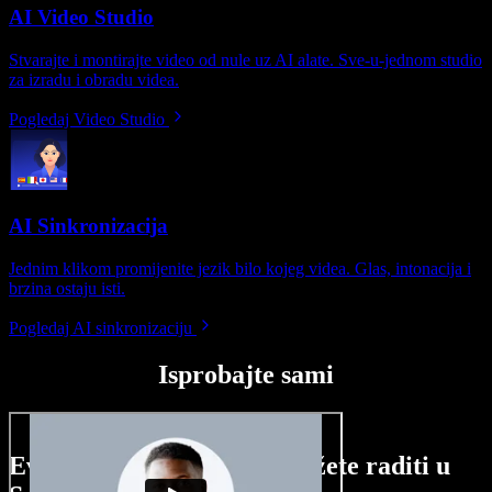
AI Video Studio
Stvarajte i montirajte video od nule uz AI alate. Sve-u-jednom studio
za izradu i obradu videa.
Pogledaj Video Studio
AI Sinkronizacija
Jednim klikom promijenite jezik bilo kojeg videa. Glas, intonacija i
brzina ostaju isti.
Pogledaj AI sinkronizaciju
Isprobajte sami
Evo malog pregleda što možete raditi u