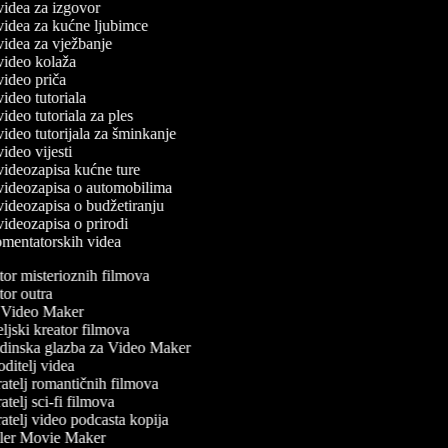
 videa za izgovor
 videa za kućne ljubimce
 videa za vježbanje
 video kolaža
 video priča
 video tutoriala
 video tutoriala za ples
 video tutorijala za šminkanje
 video vijesti
 videozapisa kućne ture
č videozapisa o automobilima
 videozapisa o budžetiranju
 videozapisa o prirodi
komentatorskih videa
or misterioznih filmova
or outra
Video Maker
jski kreator filmova
inska glazba za Video Maker
ditelj videa
atelj romantičnih filmova
telj sci-fi filmova
atelj video podcasta kopija
ler Movie Maker