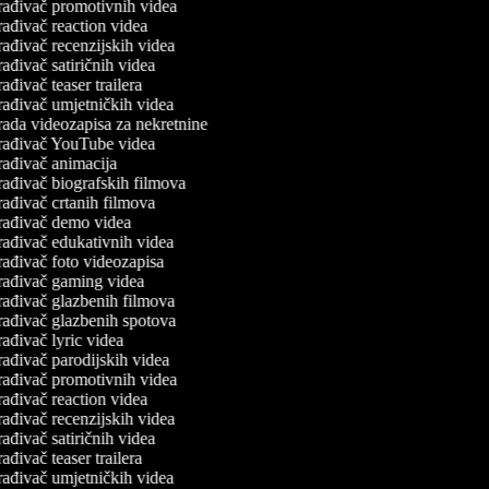
rađivač promotivnih videa
ađivač reaction videa
ađivač recenzijskih videa
ađivač satiričnih videa
ađivač teaser trailera
rađivač umjetničkih videa
ada videozapisa za nekretnine
rađivač YouTube videa
ađivač animacija
ađivač biografskih filmova
ađivač crtanih filmova
rađivač demo videa
rađivač edukativnih videa
ađivač foto videozapisa
rađivač gaming videa
rađivač glazbenih filmova
rađivač glazbenih spotova
ađivač lyric videa
ađivač parodijskih videa
rađivač promotivnih videa
ađivač reaction videa
ađivač recenzijskih videa
ađivač satiričnih videa
ađivač teaser trailera
rađivač umjetničkih videa