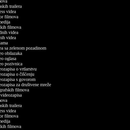
ilmova
lmskih trailera
tness videa
ror filmova
omedija
atkih filmova
odnih videa
tnih videa
eklama
idea sa zelenom pozadinom
deo obilazaka
deo oglasa
ideo pozivnica
deozapisa o vrtlarstvu
deozapisa o čišćenju
ideozapisa s govorom
ideozapisa za društvene mreže
ografskih filmova
n videozapisa
ilmova
lmskih trailera
tness videa
ror filmova
omedija
atkih filmova