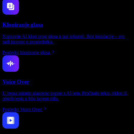
Kloniranje glasa
Napravite AI klon svog glasa u par sekundi. Bez instalacije – sve
radi izravno u pregledniku.
Pogledaj kloniranje glasa
Voice Over
U trenu snimite glasovne zapise s AI-jem. Pročitajte tekst, video ili
objašnjenja u bilo kojem stilu.
Pogledaj Voice Over