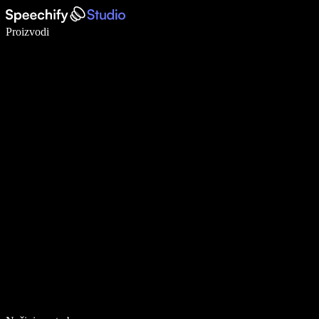
Pišite 5× brže uz glasovno diktiranje
Proizvodi
Saznajte više