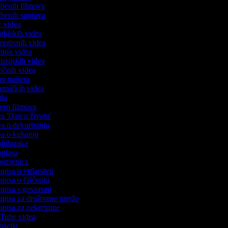
azbenih filmova
azbenih spotova
ic videa
rodijskih videa
omotivnih videa
ction videa
enzijskih videa
iričnih videa
er trailera
jetničkih videa
oda
stern filmova
dea 'Dan u životu'
dea o dekoriranju
dea o kuhanju
 obilazaka
 oglasa
 pozivnica
apisa o vrtlarstvu
zapisa o čišćenju
zapisa s govorom
zapisa za društvene mreže
zapisa za nekretnine
ouTube videa
imacija