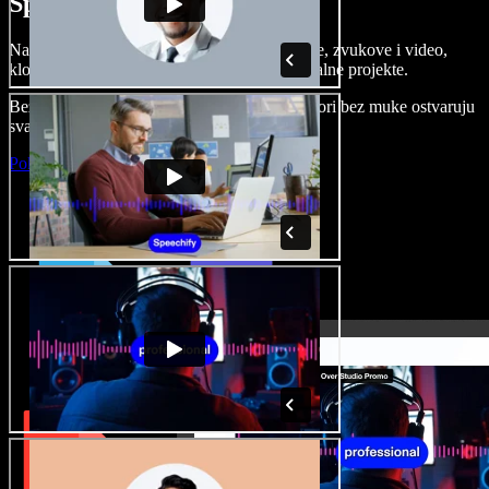
Speechify Studiju.
Napravite voice overe, dodajte besplatne slike, zvukove i video,
klonirajte svoj glas i složite sjajne audio-vizualne projekte.
Bez učenja i sve dostupno u pregledniku, autori bez muke ostvaruju
svaku kreativnu ideju.
Pokreni Studio