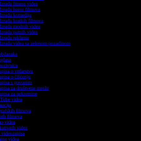
Izrada fitness videa
Izrada horor filmova
Izrada komedija
Izrada kratkih filmova
Izrada modnih videa
Izrada putnih videa
Izrada reklama
Izrada videa sa zelenom pozadinom
 obilazaka
 oglasa
 pozivnica
apisa o vrtlarstvu
zapisa o čišćenju
zapisa s govorom
zapisa za društvene mreže
zapisa za nekretnine
ouTube videa
imacija
ografskih filmova
tanih filmova
mo videa
ukativnih videa
to videozapisa
ming videa