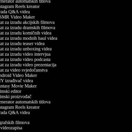
erator automatskih titlova
stagram Reels kreator
rada Q&A videa
MR Video Maker
t za izradu akcijskih filmova
at za izradu dramskih filmova
at za izradu komičnih videa
at za izradu modnih haul videa
t za izradu teaser videa
at za izradu unboxing videa
t za izradu video intervjua
t za izradu video podcasta
t za izradu video prezentacija
at za video svjedočanstva
droid Video Maker
Y izrađivač videa
ntasy Movie Maker
mski editor
lmski proizvođač
erator automatskih titlova
stagram Reels kreator
rada Q&A videa
ografskih filmova
n videozapisa