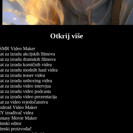
Otkrij više
MR Video Maker
t za izradu akcijskih filmova
at za izradu dramskih filmova
at za izradu komičnih videa
at za izradu modnih haul videa
t za izradu teaser videa
at za izradu unboxing videa
t za izradu video intervjua
t za izradu video podcasta
t za izradu video prezentacija
at za video svjedočanstva
droid Video Maker
Y izrađivač videa
ntasy Movie Maker
mski editor
lmski proizvođač