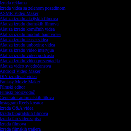
Izrada reklama
Izrada videa sa zelenom pozadinom
ASMR Video Maker
Alat za izradu akcijskih filmova
Alat za izradu dramskih filmova
Alat za izradu komičnih videa
Alat za izradu modnih haul videa
Alat za izradu teaser videa
Alat za izradu unboxing videa
Alat za izradu video intervjua
Alat za izradu video podcasta
Alat za izradu video prezentacija
Alat za video svjedočanstva
Android Video Maker
DIY izrađivač videa
Fantasy Movie Maker
Filmski editor
Filmski proizvođač
Generator automatskih titlova
Instagram Reels kreator
Izrada Q&A videa
Izrada biografskih filmova
Izrada fan videozapisa
Izrada filmova
Izrada filmskih trailera