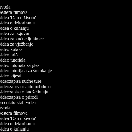
č uvoda
 vestern filmova
 videa 'Dan u životu'
 videa o dekoriranju
č videa o kuhanju
 videa za izgovor
 videa za kućne ljubimce
 videa za vježbanje
 video kolaža
 video priča
 video tutoriala
 video tutoriala za ples
 video tutorijala za šminkanje
 video vijesti
 videozapisa kućne ture
č videozapisa o automobilima
 videozapisa o budžetiranju
 videozapisa o prirodi
komentatorskih videa
č uvoda
 vestern filmova
 videa 'Dan u životu'
 videa o dekoriranju
č videa o kuhanju