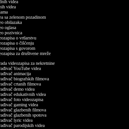
odnih videa
tnih videa
eklama
idea sa zelenom pozadinom
deo obilazaka
deo oglasa
ideo pozivnica
deozapisa o vrtlarstvu
deozapisa o čišćenju
ideozapisa s govorom
ideozapisa za društvene mreže
ada videozapisa za nekretnine
rađivač YouTube videa
ađivač animacija
ađivač biografskih filmova
ađivač crtanih filmova
rađivač demo videa
rađivač edukativnih videa
ađivač foto videozapisa
rađivač gaming videa
rađivač glazbenih filmova
rađivač glazbenih spotova
ađivač lyric videa
ađivač parodijskih videa