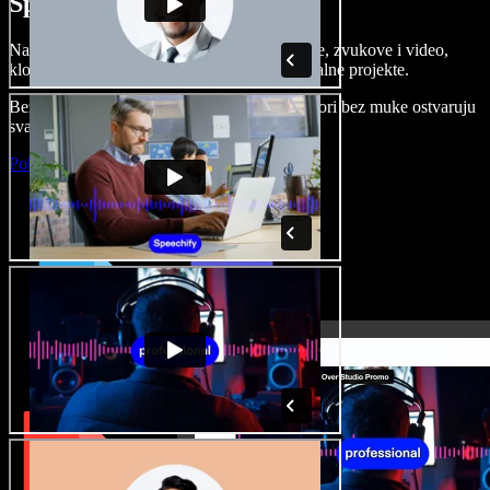
Speechify Studiju.
Napravite voice overe, dodajte besplatne slike, zvukove i video,
klonirajte svoj glas i složite sjajne audio-vizualne projekte.
Bez učenja i sve dostupno u pregledniku, autori bez muke ostvaruju
svaku kreativnu ideju.
Pokreni Studio