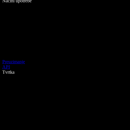
Načini upotrebe
Preuzimanje
API
Tvrtka