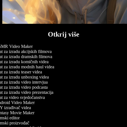
Otkrij više
MR Video Maker
t za izradu akcijskih filmova
t za izradu dramskih filmova
t za izradu komičnih videa
t za izradu modnih haul videa
t za izradu teaser videa
t za izradu unboxing videa
t za izradu video intervjua
t za izradu video podcasta
t za izradu video prezentacija
t za video svjedočanstva
roid Video Maker
 izrađivač videa
tasy Movie Maker
mski editor
mski proizvođač