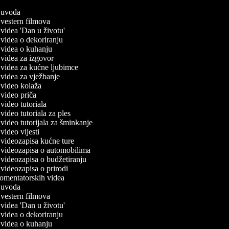
ač uvoda
č vestern filmova
č videa 'Dan u životu'
č videa o dekoriranju
č videa o kuhanju
č videa za izgovor
č videa za kućne ljubimce
č videa za vježbanje
č video kolaža
č video priča
č video tutoriala
č video tutoriala za ples
č video tutorijala za šminkanje
č video vijesti
č videozapisa kućne ture
č videozapisa o automobilima
č videozapisa o budžetiranju
č videozapisa o prirodi
 komentatorskih videa
ač uvoda
č vestern filmova
č videa 'Dan u životu'
č videa o dekoriranju
č videa o kuhanju