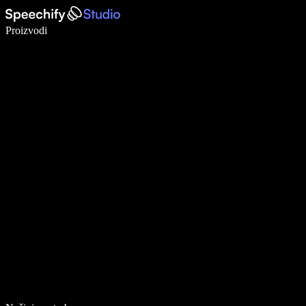
Pišite 5× brže uz glasovno diktiranje
Proizvodi
Saznajte više