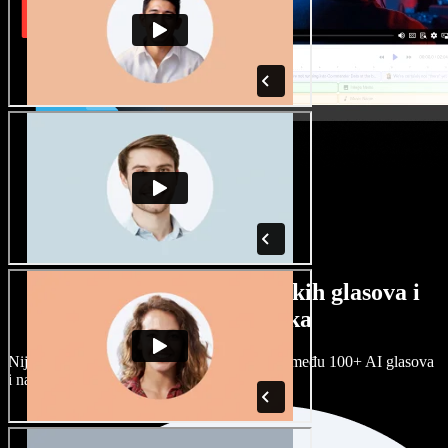
Veliki izbor muških i ženskih glasova i
raznih naglasaka
Nijedan projekt ne mora zvučati isto. Birajte među 100+ AI glasova
i naglasaka i prilagodite ih sebi.