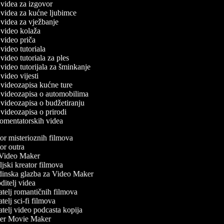
č videa za izgovor
č videa za kućne ljubimce
č videa za vježbanje
č video kolaža
č video priča
č video tutoriala
č video tutoriala za ples
č video tutorijala za šminkanje
č video vijesti
č videozapisa kućne ture
č videozapisa o automobilima
č videozapisa o budžetiranju
č videozapisa o prirodi
 komentatorskih videa
r misterioznih filmova
r outra
ideo Maker
jski kreator filmova
inska glazba za Video Maker
itelj videa
telj romantičnih filmova
elj sci-fi filmova
telj video podcasta kopija
er Movie Maker