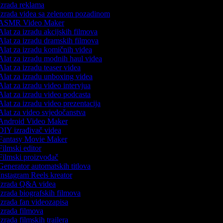
zrada reklama
zrada videa sa zelenom pozadinom
ASMR Video Maker
lat za izradu akcijskih filmova
lat za izradu dramskih filmova
lat za izradu komičnih videa
lat za izradu modnih haul videa
lat za izradu teaser videa
lat za izradu unboxing videa
lat za izradu video intervjua
lat za izradu video podcasta
lat za izradu video prezentacija
lat za video svjedočanstva
ndroid Video Maker
IY izrađivač videa
antasy Movie Maker
ilmski editor
ilmski proizvođač
enerator automatskih titlova
nstagram Reels kreator
zrada Q&A videa
zrada biografskih filmova
zrada fan videozapisa
zrada filmova
zrada filmskih trailera