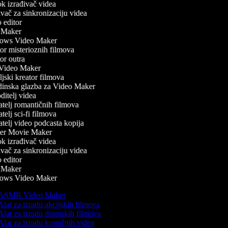
 izrađivač videa
ač za sinkronizaciju videa
editor
Maker
ws Video Maker
r misterioznih filmova
r outra
ideo Maker
jski kreator filmova
inska glazba za Video Maker
itelj videa
telj romantičnih filmova
elj sci-fi filmova
telj video podcasta kopija
er Movie Maker
 izrađivač videa
ač za sinkronizaciju videa
editor
Maker
ws Video Maker
ASMR Video Maker
lat za izradu akcijskih filmova
lat za izradu dramskih filmova
lat za izradu komičnih videa