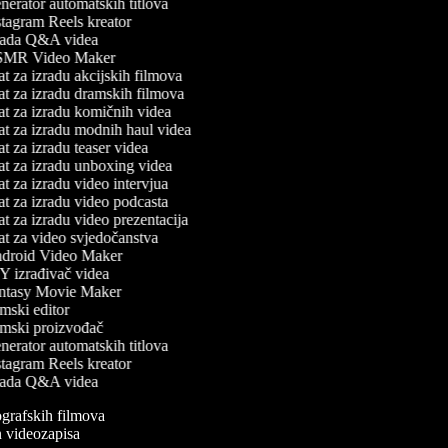
erator automatskih titlova
tagram Reels kreator
ada Q&A videa
MR Video Maker
t za izradu akcijskih filmova
t za izradu dramskih filmova
t za izradu komičnih videa
t za izradu modnih haul videa
t za izradu teaser videa
t za izradu unboxing videa
t za izradu video intervjua
t za izradu video podcasta
t za izradu video prezentacija
t za video svjedočanstva
roid Video Maker
 izrađivač videa
tasy Movie Maker
mski editor
mski proizvođač
erator automatskih titlova
tagram Reels kreator
ada Q&A videa
iografskih filmova
an videozapisa