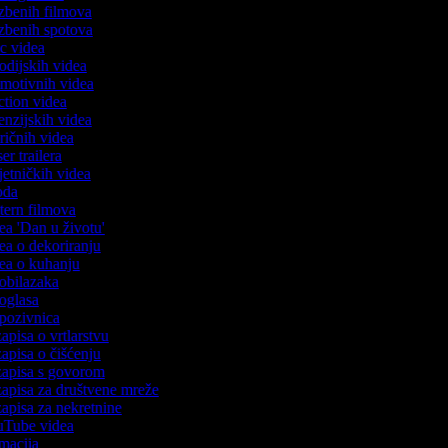
lazbenih filmova
lazbenih spotova
ric videa
rodijskih videa
romotivnih videa
action videa
cenzijskih videa
tiričnih videa
ser trailera
mjetničkih videa
voda
stern filmova
dea 'Dan u životu'
dea o dekoriranju
idea o kuhanju
o obilazaka
 oglasa
o pozivnica
zapisa o vrtlarstvu
zapisa o čišćenju
ozapisa s govorom
ozapisa za društvene mreže
zapisa za nekretnine
ouTube videa
imacija