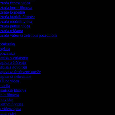
zrada fitness videa
zrada horor filmova
zrada komedija
zrada kratkih filmova
zrada modnih videa
zrada putnih videa
zrada reklama
zrada videa sa zelenom pozadinom
o obilazaka
 oglasa
o pozivnica
zapisa o vrtlarstvu
zapisa o čišćenju
ozapisa s govorom
ozapisa za društvene mreže
zapisa za nekretnine
ouTube videa
imacija
ografskih filmova
tanih filmova
emo videa
dukativnih videa
to videozapisa
aming videa