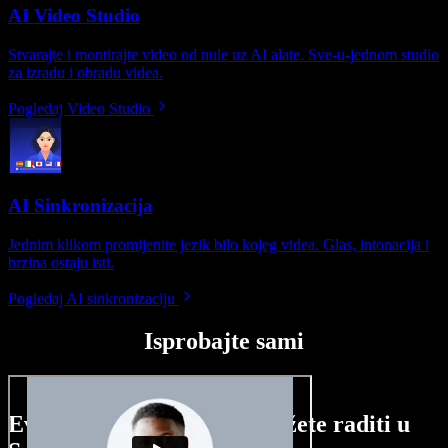
AI Video Studio
Stvarajte i montirajte video od nule uz AI alate. Sve-u-jednom studio
za izradu i obradu videa.
Pogledaj Video Studio
AI Sinkronizacija
Jednim klikom promijenite jezik bilo kojeg videa. Glas, intonacija i
brzina ostaju isti.
Pogledaj AI sinkronizaciju
Isprobajte sami
Evo malog pregleda što možete raditi u