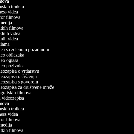
ilmova
lmskih trailera
itness videa
oror filmova
komedija
ratkih filmova
modnih videa
utnih videa
eklama
videa sa zelenom pozadinom
ideo obilazaka
ideo oglasa
ideo pozivnica
ideozapisa o vrtlarstvu
ideozapisa o čišćenju
videozapisa s govorom
ideozapisa za društvene mreže
iografskih filmova
an videozapisa
ilmova
lmskih trailera
itness videa
oror filmova
komedija
ratkih filmova