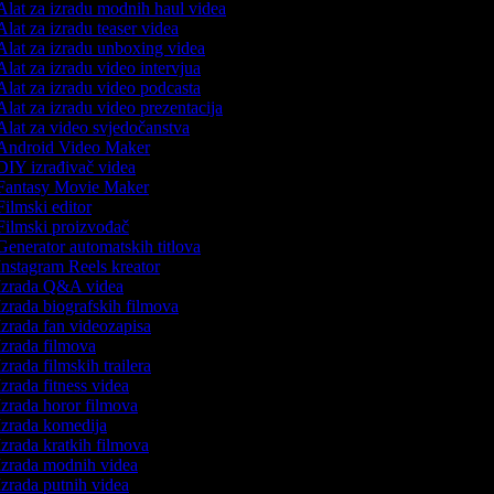
lat za izradu modnih haul videa
lat za izradu teaser videa
lat za izradu unboxing videa
lat za izradu video intervjua
lat za izradu video podcasta
lat za izradu video prezentacija
lat za video svjedočanstva
ndroid Video Maker
IY izrađivač videa
antasy Movie Maker
ilmski editor
ilmski proizvođač
enerator automatskih titlova
nstagram Reels kreator
zrada Q&A videa
zrada biografskih filmova
zrada fan videozapisa
zrada filmova
zrada filmskih trailera
zrada fitness videa
zrada horor filmova
zrada komedija
zrada kratkih filmova
zrada modnih videa
zrada putnih videa