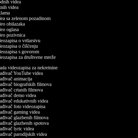
modnih videa
utnih videa
eklama
videa sa zelenom pozadinom
ideo obilazaka
ideo oglasa
ideo pozivnica
ideozapisa o vrtlarstvu
ideozapisa o čišćenju
videozapisa s govorom
ideozapisa za društvene mreže
ada videozapisa za nekretnine
ađivač YouTube videa
ađivač animacija
ađivač biografskih filmova
ađivač crtanih filmova
ađivač demo videa
ađivač edukativnih videa
ađivač foto videozapisa
ađivač gaming videa
ađivač glazbenih filmova
ađivač glazbenih spotova
ađivač lyric videa
ađivač parodijskih videa