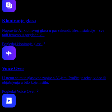
Kloniranje glasa
Napravite AI klon svog glasa u par sekundi. Bez instalacije – sve
radi izravno u pregledniku.
Pogledaj kloniranje glasa
Voice Over
U trenu snimite glasovne zapise s AI-jem. Pročitajte tekst, video ili
objašnjenja u bilo kojem stilu.
Pogledaj Voice Over