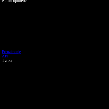
Načini upotrebe
Preuzimanje
API
Tvrtka