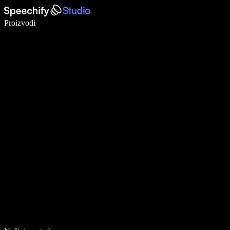
Pišite 5× brže uz glasovno diktiranje
Proizvodi
Saznajte više