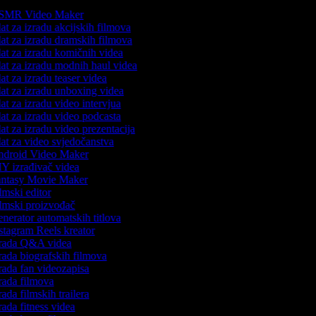
MR Video Maker
at za izradu akcijskih filmova
at za izradu dramskih filmova
at za izradu komičnih videa
at za izradu modnih haul videa
at za izradu teaser videa
at za izradu unboxing videa
at za izradu video intervjua
at za izradu video podcasta
at za izradu video prezentacija
at za video svjedočanstva
droid Video Maker
Y izrađivač videa
ntasy Movie Maker
lmski editor
lmski proizvođač
nerator automatskih titlova
stagram Reels kreator
rada Q&A videa
rada biografskih filmova
rada fan videozapisa
rada filmova
rada filmskih trailera
rada fitness videa