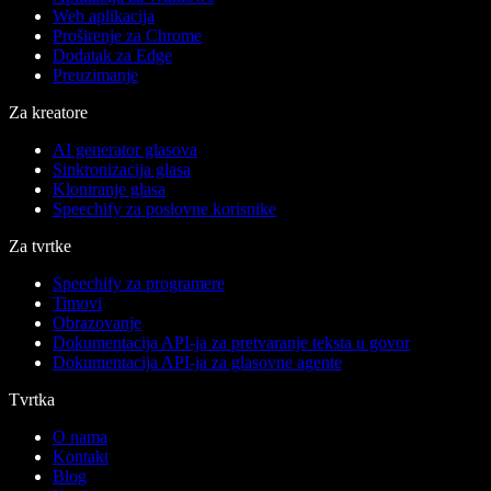
Web aplikacija
Proširenje za Chrome
Dodatak za Edge
Preuzimanje
Za kreatore
AI generator glasova
Sinkronizacija glasa
Kloniranje glasa
Speechify za poslovne korisnike
Za tvrtke
Speechify za programere
Timovi
Obrazovanje
Dokumentacija API-ja za pretvaranje teksta u govor
Dokumentacija API-ja za glasovne agente
Tvrtka
O nama
Kontakt
Blog