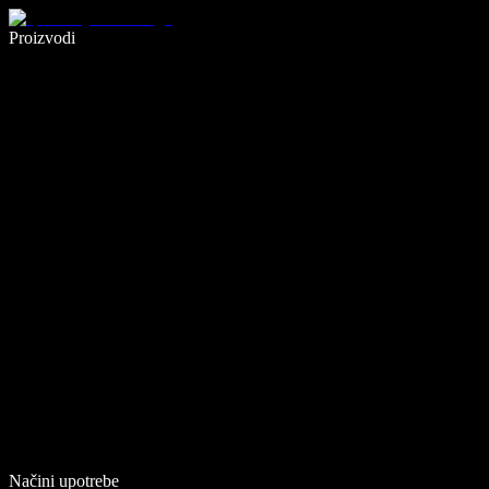
Pišite 5× brže uz glasovno diktiranje
Proizvodi
Saznajte više
Načini upotrebe