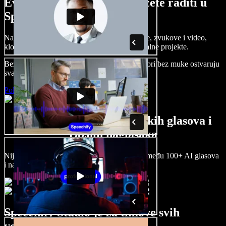
Evo malog pregleda što možete raditi u
Speechify Studiju.
Napravite voice overe, dodajte besplatne slike, zvukove i video,
klonirajte svoj glas i složite sjajne audio-vizualne projekte.
Bez učenja i sve dostupno u pregledniku, autori bez muke ostvaruju
svaku kreativnu ideju.
Pokreni Studio
Veliki izbor muških i ženskih glasova i
raznih naglasaka
Nijedan projekt ne mora zvučati isto. Birajte među 100+ AI glasova
i naglasaka i prilagodite ih sebi.
Speechify Studio je za timove svih
veličina