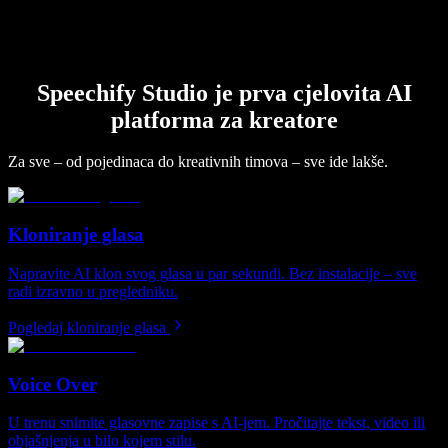
Speechify Studio je prva cjelovita AI
platforma za kreatore
Za sve – od pojedinaca do kreativnih timova – sve ide lakše.
Kloniranje glasa
Napravite AI klon svog glasa u par sekundi. Bez instalacije – sve
radi izravno u pregledniku.
Pogledaj kloniranje glasa
Voice Over
U trenu snimite glasovne zapise s AI-jem. Pročitajte tekst, video ili
objašnjenja u bilo kojem stilu.