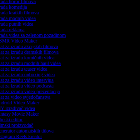
rada horor filmova
rada komedija
rada kratkih filmova
rada modnih videa
rada putnih videa
rada reklama
rada videa sa zelenom pozadinom
MR Video Maker
at za izradu akcijskih filmova
at za izradu dramskih filmova
at za izradu komičnih videa
at za izradu modnih haul videa
at za izradu teaser videa
at za izradu unboxing videa
at za izradu video intervjua
at za izradu video podcasta
at za izradu video prezentacija
at za video svjedočanstva
droid Video Maker
Y izrađivač videa
ntasy Movie Maker
lmski editor
lmski proizvođač
nerator automatskih titlova
stagram Reels kreator