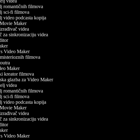
elj videa
lj romantičnih filmova
j sci-fi filmova
lj video podcasta kopija
 Movie Maker
zrađivač videa
 za sinkronizaciju videa
itor
ker
 Video Maker
misterioznih filmova
outra
eo Maker
ki kreator filmova
ka glazba za Video Maker
elj videa
lj romantičnih filmova
j sci-fi filmova
lj video podcasta kopija
 Movie Maker
zrađivač videa
 za sinkronizaciju videa
itor
ker
 Video Maker