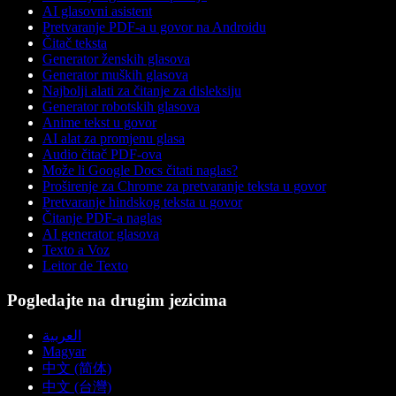
AI glasovni asistent
Pretvaranje PDF-a u govor na Androidu
Čitač teksta
Generator ženskih glasova
Generator muških glasova
Najbolji alati za čitanje za disleksiju
Generator robotskih glasova
Anime tekst u govor
AI alat za promjenu glasa
Audio čitač PDF-ova
Može li Google Docs čitati naglas?
Proširenje za Chrome za pretvaranje teksta u govor
Pretvaranje hindskog teksta u govor
Čitanje PDF-a naglas
AI generator glasova
Texto a Voz
Leitor de Texto
Pogledajte na drugim jezicima
العربية
Magyar
中文 (简体)
中文 (台灣)