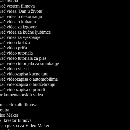
ivač uvoda
ivač vestern filmova
ivač videa 'Dan u životu'
ivač videa o dekoriranju
ivač videa o kuhanju
ivač videa za izgovor
ivač videa za kućne ljubimce
ivač videa za vježbanje
ivač video kolaža
ivač video priča
ivač video tutoriala
ivač video tutoriala za ples
ivač video tutorijala za šminkanje
ivač video vijesti
ivač videozapisa kućne ture
ivač videozapisa o automobilima
ivač videozapisa o budžetiranju
ivač videozapisa o prirodi
or komentatorskih videa
misterioznih filmova
outra
eo Maker
ki kreator filmova
ka glazba za Video Maker