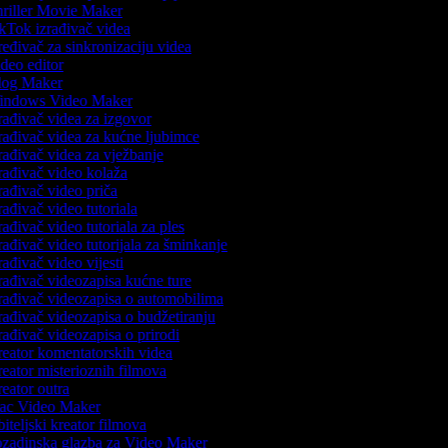
riller Movie Maker
kTok izrađivač videa
eđivač za sinkronizaciju videa
deo editor
og Maker
ndows Video Maker
rađivač videa za izgovor
rađivač videa za kućne ljubimce
rađivač videa za vježbanje
rađivač video kolaža
rađivač video priča
rađivač video tutoriala
rađivač video tutoriala za ples
rađivač video tutorijala za šminkanje
rađivač video vijesti
rađivač videozapisa kućne ture
rađivač videozapisa o automobilima
rađivač videozapisa o budžetiranju
rađivač videozapisa o prirodi
eator komentatorskih videa
eator misterioznih filmova
eator outra
c Video Maker
iteljski kreator filmova
zadinska glazba za Video Maker