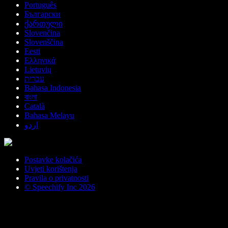
Português
Български
ქართული
Slovenčina
Slovenščina
Eesti
Ελληνικά
Lietuvių
עברית
Bahasa Indonesia
বাংলা
Català
Bahasa Melayu
اردو
Postavke kolačića
Uvjeti korištenja
Pravila o privatnosti
© Speechify Inc 2026