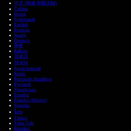
中文 (简体 中国大陆)
Čeština
Dansk
Nederlands
English
Français
Suomi
Deutsch
हिन्दी
Italiano
日本語
한국어
Norsk bokmål
Polski
Português Brasileiro
Русский
Українська
Español
Español (México)
Svenska
ไทย
Türkçe
Tiếng Việt
Română