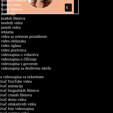
a filmskih trailera
a fitness videa
a horor filmova
a komedija
a kratkih filmova
a modnih videa
a putnih videa
a reklama
a videa sa zelenom pozadinom
a video obilazaka
a video oglasa
a video pozivnica
a videozapisa o vrtlarstvu
a videozapisa o čišćenju
a videozapisa s govorom
a videozapisa za društvene mreže
a videozapisa za nekretnine
đivač YouTube videa
ivač animacija
ivač biografskih filmova
ivač crtanih filmova
ivač demo videa
ivač edukativnih videa
ivač foto videozapisa