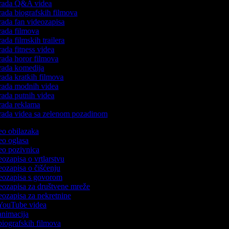
rada Q&A videa
rada biografskih filmova
rada fan videozapisa
rada filmova
rada filmskih trailera
rada fitness videa
rada horor filmova
rada komedija
rada kratkih filmova
rada modnih videa
rada putnih videa
rada reklama
rada videa sa zelenom pozadinom
deo obilazaka
deo oglasa
deo pozivnica
eozapisa o vrtlarstvu
deozapisa o čišćenju
deozapisa s govorom
deozapisa za društvene mreže
deozapisa za nekretnine
 YouTube videa
 animacija
 biografskih filmova