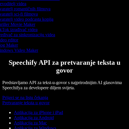
evoditelj videa
varatelj romantičnih filmova
varatelj sci-fi filmova
varatelj video podcasta kopija
riller Movie Maker
kTok izrađivač videa
eđivač za sinkronizaciju videa
deo editor
og Maker
ndows Video Maker
Speechify API za pretvaranje teksta u
govor
Predstavljamo API za tekst-u-govor s najprirodnijim AI glasovima
Speechifya za developere diljem svijeta.
Prijavi se na listu čekanja
Pretvaranje teksta u govor
Aplikacija za iPhone i iPad
Aplikacija za Android
Aplikacija za Mac
Aplikacija za Windows