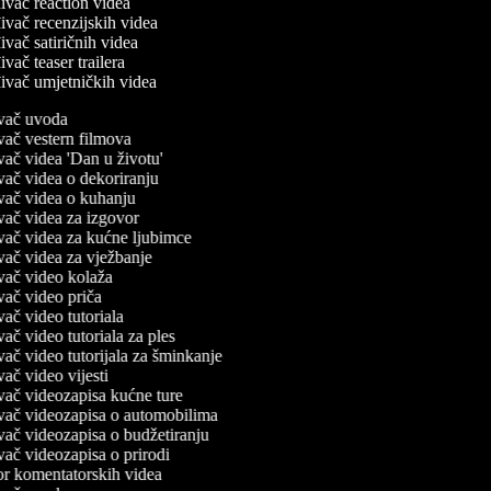
ivač reaction videa
ivač recenzijskih videa
ivač satiričnih videa
ivač teaser trailera
ivač umjetničkih videa
ivač uvoda
ivač vestern filmova
ivač videa 'Dan u životu'
ivač videa o dekoriranju
ivač videa o kuhanju
ivač videa za izgovor
ivač videa za kućne ljubimce
ivač videa za vježbanje
ivač video kolaža
ivač video priča
ivač video tutoriala
ivač video tutoriala za ples
ivač video tutorijala za šminkanje
ivač video vijesti
ivač videozapisa kućne ture
ivač videozapisa o automobilima
ivač videozapisa o budžetiranju
ivač videozapisa o prirodi
or komentatorskih videa