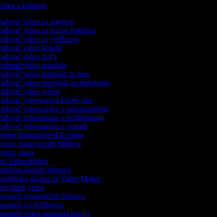
 videa o kuhanju
rađivač videa za izgovor
rađivač videa za kućne ljubimce
rađivač videa za vježbanje
rađivač video kolaža
rađivač video priča
rađivač video tutoriala
rađivač video tutoriala za ples
rađivač video tutorijala za šminkanje
rađivač video vijesti
rađivač videozapisa kućne ture
rađivač videozapisa o automobilima
rađivač videozapisa o budžetiranju
rađivač videozapisa o prirodi
eator komentatorskih videa
eator misterioznih filmova
eator outra
c Video Maker
iteljski kreator filmova
zadinska glazba za Video Maker
evoditelj videa
varatelj romantičnih filmova
varatelj sci-fi filmova
varatelj video podcasta kopija