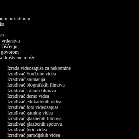
ea
a
elenom pozadinom
zaka
a
nica
o vrtlarstvu
 o čišćenju
a s govorom
 za društvene mreže
Izrada videozapisa za nekretnine
Izrađivač YouTube videa
Izrađivač animacija
Izrađivač biografskih filmova
Izrađivač crtanih filmova
Izrađivač demo videa
Izrađivač edukativnih videa
Izrađivač foto videozapisa
Izrađivač gaming videa
Izrađivač glazbenih filmova
Izrađivač glazbenih spotova
Izrađivač lyric videa
Izrađivač parodijskih videa