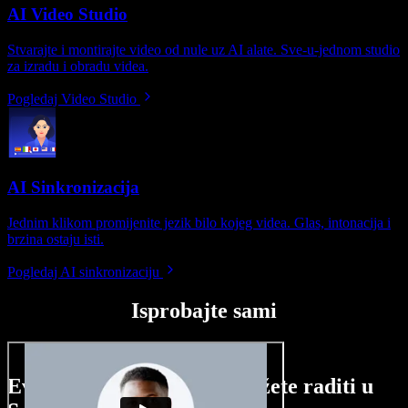
AI Video Studio
Stvarajte i montirajte video od nule uz AI alate. Sve-u-jednom studio
za izradu i obradu videa.
Pogledaj Video Studio
AI Sinkronizacija
Jednim klikom promijenite jezik bilo kojeg videa. Glas, intonacija i
brzina ostaju isti.
Pogledaj AI sinkronizaciju
Isprobajte sami
Evo malog pregleda što možete raditi u