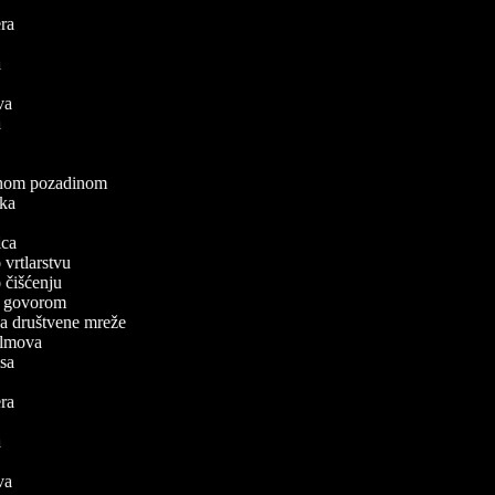
lera
a
va
ova
ea
a
elenom pozadinom
zaka
a
nica
o vrtlarstvu
 o čišćenju
a s govorom
 za društvene mreže
 filmova
pisa
lera
a
va
ova