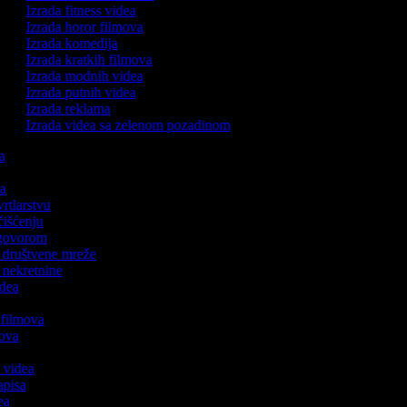
Izrada fitness videa
Izrada horor filmova
Izrada komedija
Izrada kratkih filmova
Izrada modnih videa
Izrada putnih videa
Izrada reklama
Izrada videa sa zelenom pozadinom
ka
ca
vrtlarstvu
 čišćenju
s govorom
za društvene mreže
a nekretnine
idea
h filmova
lmova
a
h videa
zapisa
dea