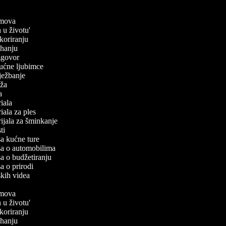
filmova
n u životu'
dekoriranju
kuhanju
 izgovor
 kućne ljubimce
 vježbanje
laža
ča
oriala
oriala za ples
orijala za šminkanje
sti
isa kućne ture
isa o automobilima
isa o budžetiranju
sa o prirodi
skih videa
filmova
n u životu'
dekoriranju
kuhanju