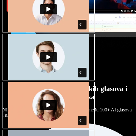
Veliki izbor muških i ženskih glasova i
raznih naglasaka
Nijedan projekt ne mora zvučati isto. Birajte među 100+ AI glasova
i naglasaka i prilagodite ih sebi.