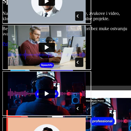
Speechify Studiju.
Napravite voice overe, dodajte besplatne slike, zvukove i video,
klonirajte svoj glas i složite sjajne audio-vizualne projekte.
Bez učenja i sve dostupno u pregledniku, autori bez muke ostvaruju
svaku kreativnu ideju.
Pokreni Studio