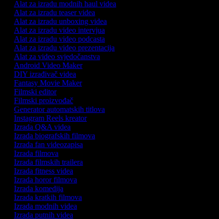
Alat za izradu modnih haul videa
Alat za izradu teaser videa
Alat za izradu unboxing videa
Alat za izradu video intervjua
Alat za izradu video podcasta
Alat za izradu video prezentacija
Alat za video svjedočanstva
Android Video Maker
DIY izrađivač videa
Fantasy Movie Maker
Filmski editor
Filmski proizvođač
Generator automatskih titlova
Instagram Reels kreator
Izrada Q&A videa
Izrada biografskih filmova
Izrada fan videozapisa
Izrada filmova
Izrada filmskih trailera
Izrada fitness videa
Izrada horor filmova
Izrada komedija
Izrada kratkih filmova
Izrada modnih videa
Izrada putnih videa