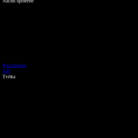
Načini upotrebe
Preuzimanje
API
Tvrtka