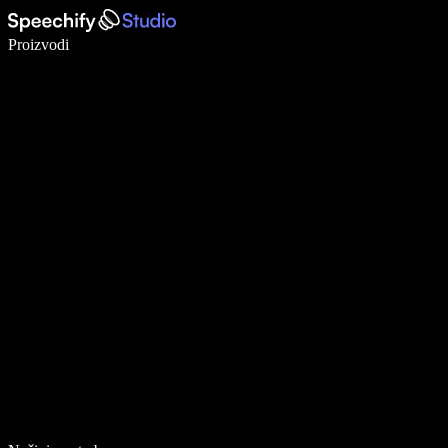
Pišite 5× brže uz glasovno diktiranje
Proizvodi
Saznajte više