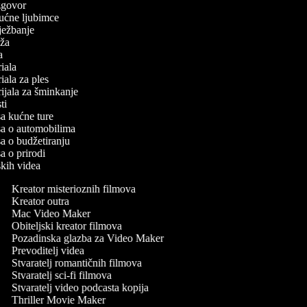
 izgovor
 kućne ljubimce
 vježbanje
laža
ča
oriala
oriala za ples
orijala za šminkanje
sti
isa kućne ture
isa o automobilima
isa o budžetiranju
sa o prirodi
skih videa
Kreator misterioznih filmova
Kreator outra
Mac Video Maker
Obiteljski kreator filmova
Pozadinska glazba za Video Maker
Prevoditelj videa
Stvaratelj romantičnih filmova
Stvaratelj sci-fi filmova
Stvaratelj video podcasta kopija
Thriller Movie Maker