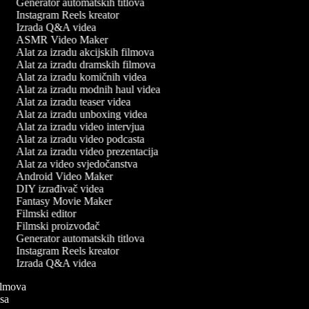
Generator automatskih titlova
Instagram Reels kreator
Izrada Q&A videa
ASMR Video Maker
Alat za izradu akcijskih filmova
Alat za izradu dramskih filmova
Alat za izradu komičnih videa
Alat za izradu modnih haul videa
Alat za izradu teaser videa
Alat za izradu unboxing videa
Alat za izradu video intervjua
Alat za izradu video podcasta
Alat za izradu video prezentacija
Alat za video svjedočanstva
Android Video Maker
DIY izrađivač videa
Fantasy Movie Maker
Filmski editor
Filmski proizvođač
Generator automatskih titlova
Instagram Reels kreator
Izrada Q&A videa
 filmova
pisa