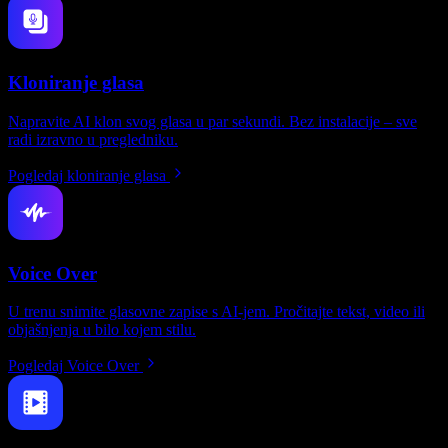
Kloniranje glasa
Napravite AI klon svog glasa u par sekundi. Bez instalacije – sve
radi izravno u pregledniku.
Pogledaj kloniranje glasa
Voice Over
U trenu snimite glasovne zapise s AI-jem. Pročitajte tekst, video ili
objašnjenja u bilo kojem stilu.
Pogledaj Voice Over