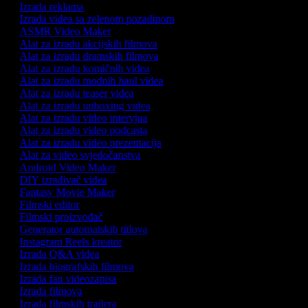
Izrada reklama
Izrada videa sa zelenom pozadinom
ASMR Video Maker
Alat za izradu akcijskih filmova
Alat za izradu dramskih filmova
Alat za izradu komičnih videa
Alat za izradu modnih haul videa
Alat za izradu teaser videa
Alat za izradu unboxing videa
Alat za izradu video intervjua
Alat za izradu video podcasta
Alat za izradu video prezentacija
Alat za video svjedočanstva
Android Video Maker
DIY izrađivač videa
Fantasy Movie Maker
Filmski editor
Filmski proizvođač
Generator automatskih titlova
Instagram Reels kreator
Izrada Q&A videa
Izrada biografskih filmova
Izrada fan videozapisa
Izrada filmova
Izrada filmskih trailera