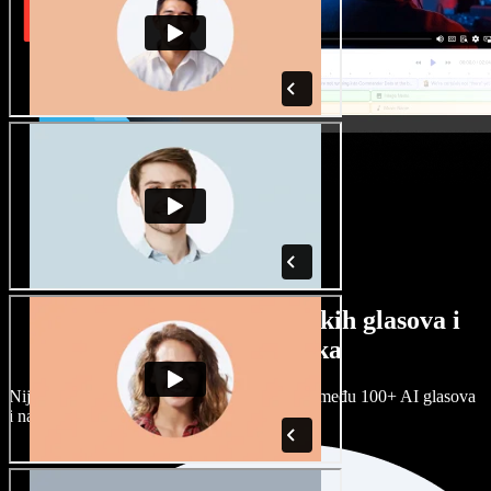
Veliki izbor muških i ženskih glasova i
raznih naglasaka
Nijedan projekt ne mora zvučati isto. Birajte među 100+ AI glasova
i naglasaka i prilagodite ih sebi.