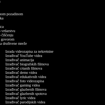
ea
a
elenom pozadinom
zaka
a
nica
o vrtlarstvu
 o čišćenju
a s govorom
 za društvene mreže
Izrada videozapisa za nekretnine
Izrađivač YouTube videa
Izrađivač animacija
Izrađivač biografskih filmova
Izrađivač crtanih filmova
Izrađivač demo videa
Izrađivač edukativnih videa
Izrađivač foto videozapisa
Izrađivač gaming videa
Izrađivač glazbenih filmova
Izrađivač glazbenih spotova
Izrađivač lyric videa
Izrađivač parodijskih videa