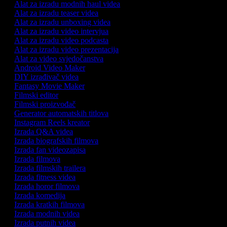
Alat za izradu modnih haul videa
Alat za izradu teaser videa
Alat za izradu unboxing videa
Alat za izradu video intervjua
Alat za izradu video podcasta
Alat za izradu video prezentacija
Alat za video svjedočanstva
Android Video Maker
DIY izrađivač videa
Fantasy Movie Maker
Filmski editor
Filmski proizvođač
Generator automatskih titlova
Instagram Reels kreator
Izrada Q&A videa
Izrada biografskih filmova
Izrada fan videozapisa
Izrada filmova
Izrada filmskih trailera
Izrada fitness videa
Izrada horor filmova
Izrada komedija
Izrada kratkih filmova
Izrada modnih videa
Izrada putnih videa