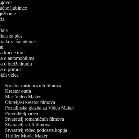
 izgovor
 kućne ljubimce
 vježbanje
laža
ča
oriala
oriala za ples
orijala za šminkanje
esti
isa kućne ture
isa o automobilima
isa o budžetiranju
sa o prirodi
rskih videa
Kreator misterioznih filmova
Kreator outra
Mac Video Maker
Obiteljski kreator filmova
Pozadinska glazba za Video Maker
Prevoditelj videa
Stvaratelj romantičnih filmova
Stvaratelj sci-fi filmova
Stvaratelj video podcasta kopija
Thriller Movie Maker