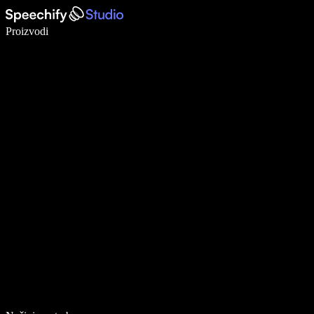
Pišite 5× brže uz glasovno diktiranje
Proizvodi
Saznajte više