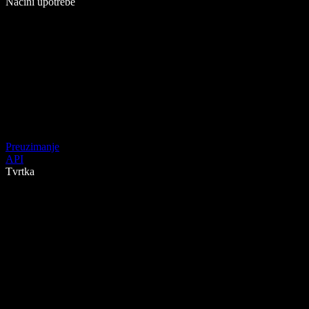
Načini upotrebe
Preuzimanje
API
Tvrtka