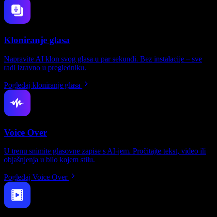
Kloniranje glasa
Napravite AI klon svog glasa u par sekundi. Bez instalacije – sve
radi izravno u pregledniku.
Pogledaj kloniranje glasa
Voice Over
U trenu snimite glasovne zapise s AI-jem. Pročitajte tekst, video ili
objašnjenja u bilo kojem stilu.
Pogledaj Voice Over