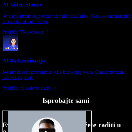
AI Video Studio
Stvarajte i montirajte video od nule uz AI alate. Sve-u-jednom studio
za izradu i obradu videa.
Pogledaj Video Studio
AI Sinkronizacija
Jednim klikom promijenite jezik bilo kojeg videa. Glas, intonacija i
brzina ostaju isti.
Pogledaj AI sinkronizaciju
Isprobajte sami
Evo malog pregleda što možete raditi u