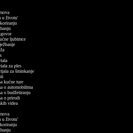
filmova
n u životu'
dekoriranju
kuhanju
 izgovor
 kućne ljubimce
 vježbanje
laža
ča
oriala
oriala za ples
orijala za šminkanje
esti
isa kućne ture
isa o automobilima
isa o budžetiranju
sa o prirodi
rskih videa
filmova
n u životu'
dekoriranju
kuhanju