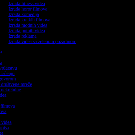
Izrada fitness videa
Izrada horor filmova
Izrada komedija
Izrada kratkih filmova
Izrada modnih videa
Izrada putnih videa
Izrada reklama
Izrada videa sa zelenom pozadinom
ka
ica
 vrtlarstvu
 čišćenju
s govorom
za društvene mreže
a nekretnine
idea
h filmova
lmova
a
h videa
zapisa
dea