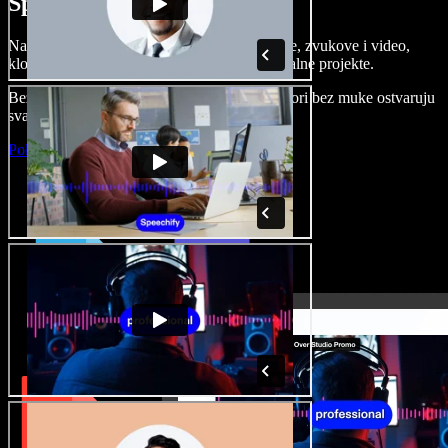
Speechify Studiju.
Napravite voice overe, dodajte besplatne slike, zvukove i video,
klonirajte svoj glas i složite sjajne audio-vizualne projekte.
Bez učenja i sve dostupno u pregledniku, autori bez muke ostvaruju
svaku kreativnu ideju.
Pokreni Studio