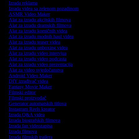
Izrada reklama
Izrada videa sa zelenom pozadinom
ASMR Video Maker
Alat za izradu akcijskih filmova
Alat za izradu dramskih filmova
Alat za izradu komičnih videa
Alat za izradu modnih haul videa
Alat za izradu teaser videa
Alat za izradu unboxing videa
Alat za izradu video intervjua
Alat za izradu video podcasta
Alat za izradu video prezentacija
Alat za video svjedočanstva
Android Video Maker
DIY izrađivač videa
Fantasy Movie Maker
Filmski editor
Filmski proizvođač
Generator automatskih titlova
Instagram Reels kreator
Izrada Q&A videa
Izrada biografskih filmova
Izrada fan videozapisa
Izrada filmova
Izrada filmskih trailera