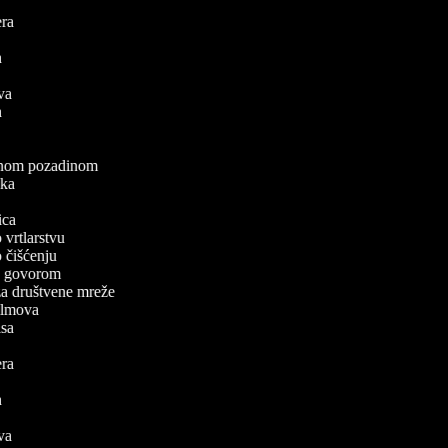
lera
a
va
mova
ea
a
elenom pozadinom
zaka
a
nica
o vrtlarstvu
 o čišćenju
a s govorom
 za društvene mreže
 filmova
pisa
lera
a
va
mova