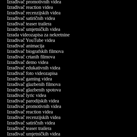
Izrađivač promotivnih videa
Izrađivač reaction videa
Izrađivač recenzijskih videa
Izrađivač satiričnih videa
Izrađivač teaser trailera
Izrađivač umjetničkih videa
Izrada videozapisa za nekretnine
Izrađivač YouTube videa
Izrađivač animacija
Izrađivač biografskih filmova
Izrađivač crtanih filmova
Izrađivač demo videa
Izrađivač edukativnih videa
Izrađivač foto videozapisa
Izrađivač gaming videa
Izrađivač glazbenih filmova
Izrađivač glazbenih spotova
Izrađivač lyric videa
Izrađivač parodijskih videa
Izrađivač promotivnih videa
Izrađivač reaction videa
Izrađivač recenzijskih videa
Izrađivač satiričnih videa
Izrađivač teaser trailera
Izrađivač umjetničkih videa