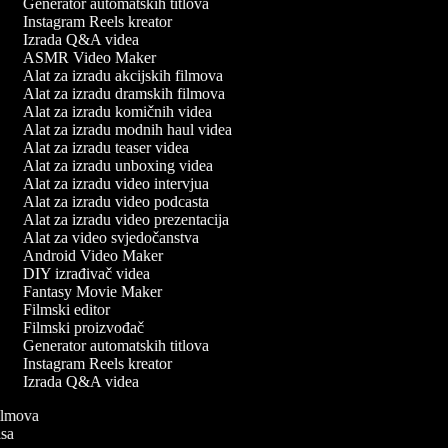
Generator automatskih titlova
Instagram Reels kreator
Izrada Q&A videa
ASMR Video Maker
Alat za izradu akcijskih filmova
Alat za izradu dramskih filmova
Alat za izradu komičnih videa
Alat za izradu modnih haul videa
Alat za izradu teaser videa
Alat za izradu unboxing videa
Alat za izradu video intervjua
Alat za izradu video podcasta
Alat za izradu video prezentacija
Alat za video svjedočanstva
Android Video Maker
DIY izrađivač videa
Fantasy Movie Maker
Filmski editor
Filmski proizvođač
Generator automatskih titlova
Instagram Reels kreator
Izrada Q&A videa
 filmova
pisa