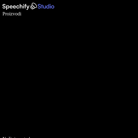
Pišite 5× brže uz glasovno diktiranje
Proizvodi
Saznajte više