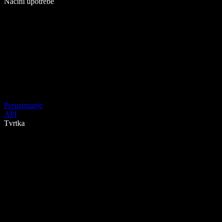
Načini upotrebe
Preuzimanje
API
Tvrtka