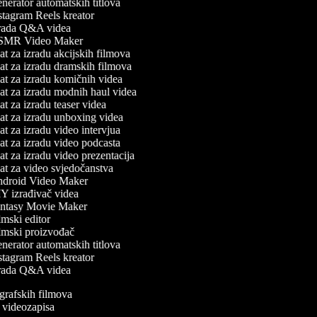
erator automatskih titlova
tagram Reels kreator
rada Q&A videa
MR Video Maker
t za izradu akcijskih filmova
t za izradu dramskih filmova
t za izradu komičnih videa
t za izradu modnih haul videa
t za izradu teaser videa
t za izradu unboxing videa
t za izradu video intervjua
t za izradu video podcasta
t za izradu video prezentacija
t za video svjedočanstva
droid Video Maker
 izrađivač videa
ntasy Movie Maker
mski editor
mski proizvođač
erator automatskih titlova
tagram Reels kreator
rada Q&A videa
iografskih filmova
an videozapisa