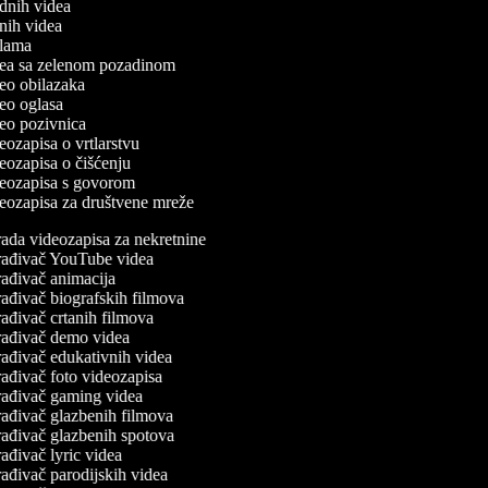
odnih videa
utnih videa
eklama
idea sa zelenom pozadinom
ideo obilazaka
ideo oglasa
ideo pozivnica
deozapisa o vrtlarstvu
ideozapisa o čišćenju
ideozapisa s govorom
ideozapisa za društvene mreže
ada videozapisa za nekretnine
ađivač YouTube videa
ađivač animacija
ađivač biografskih filmova
ađivač crtanih filmova
ađivač demo videa
ađivač edukativnih videa
ađivač foto videozapisa
ađivač gaming videa
ađivač glazbenih filmova
ađivač glazbenih spotova
ađivač lyric videa
ađivač parodijskih videa