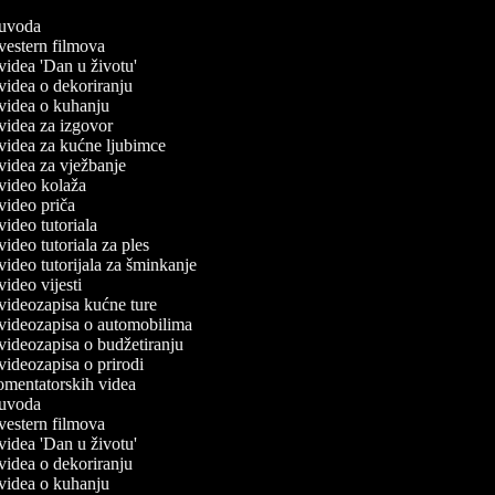
č uvoda
č vestern filmova
č videa 'Dan u životu'
č videa o dekoriranju
č videa o kuhanju
č videa za izgovor
č videa za kućne ljubimce
č videa za vježbanje
č video kolaža
č video priča
 video tutoriala
 video tutoriala za ples
 video tutorijala za šminkanje
 video vijesti
č videozapisa kućne ture
č videozapisa o automobilima
č videozapisa o budžetiranju
č videozapisa o prirodi
komentatorskih videa
č uvoda
č vestern filmova
č videa 'Dan u životu'
č videa o dekoriranju
č videa o kuhanju