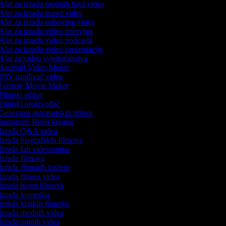
Alat za izradu modnih haul videa
lat za izradu teaser videa
Alat za izradu unboxing videa
lat za izradu video intervjua
Alat za izradu video podcasta
lat za izradu video prezentacija
Alat za video svjedočanstva
Android Video Maker
DIY izrađivač videa
Fantasy Movie Maker
ilmski editor
Filmski proizvođač
Generator automatskih titlova
Instagram Reels kreator
Izrada Q&A videa
Izrada biografskih filmova
Izrada fan videozapisa
Izrada filmova
zrada filmskih trailera
zrada fitness videa
Izrada horor filmova
Izrada komedija
zrada kratkih filmova
Izrada modnih videa
Izrada putnih videa