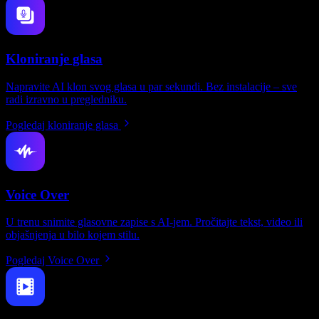
Kloniranje glasa
Napravite AI klon svog glasa u par sekundi. Bez instalacije – sve
radi izravno u pregledniku.
Pogledaj kloniranje glasa
Voice Over
U trenu snimite glasovne zapise s AI-jem. Pročitajte tekst, video ili
objašnjenja u bilo kojem stilu.
Pogledaj Voice Over