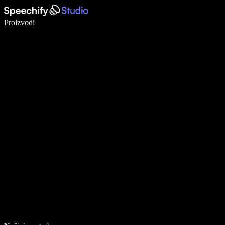
Pišite 5× brže uz glasovno diktiranje
Proizvodi
Saznajte više