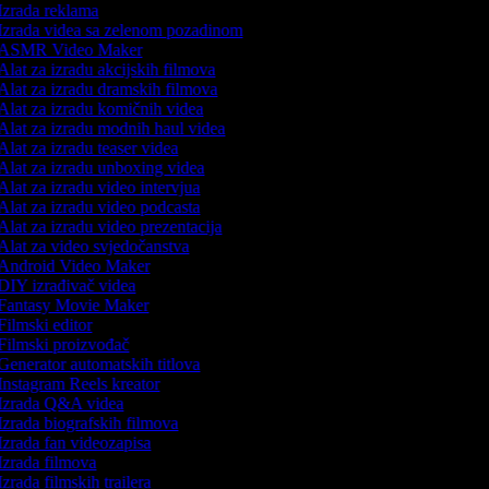
Izrada reklama
Izrada videa sa zelenom pozadinom
ASMR Video Maker
lat za izradu akcijskih filmova
Alat za izradu dramskih filmova
Alat za izradu komičnih videa
Alat za izradu modnih haul videa
lat za izradu teaser videa
Alat za izradu unboxing videa
lat za izradu video intervjua
Alat za izradu video podcasta
lat za izradu video prezentacija
Alat za video svjedočanstva
Android Video Maker
DIY izrađivač videa
Fantasy Movie Maker
ilmski editor
Filmski proizvođač
Generator automatskih titlova
Instagram Reels kreator
Izrada Q&A videa
Izrada biografskih filmova
Izrada fan videozapisa
Izrada filmova
zrada filmskih trailera