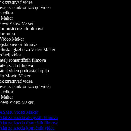
k izrađivač videa
ač za sinkronizaciju videa
 editor
Maker
ws Video Maker
r misterioznih filmova
r outra
ideo Maker
jski kreator filmova
inska glazba za Video Maker
itelj videa
telj romantičnih filmova
telj sci-fi filmova
telj video podcasta kopija
ler Movie Maker
k izrađivač videa
ač za sinkronizaciju videa
 editor
Maker
ws Video Maker
ASMR Video Maker
lat za izradu akcijskih filmova
Alat za izradu dramskih filmova
Alat za izradu komičnih videa