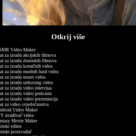
Otkrij više
MR Video Maker
t za izradu akcijskih filmova
t za izradu dramskih filmova
t za izradu komičnih videa
t za izradu modnih haul videa
t za izradu teaser videa
t za izradu unboxing videa
t za izradu video intervjua
t za izradu video podcasta
t za izradu video prezentacija
t za video svjedočanstva
droid Video Maker
 izrađivač videa
ntasy Movie Maker
mski editor
mski proizvođač