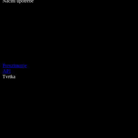
Načini upotrebe
Preuzimanje
API
Tvrtka