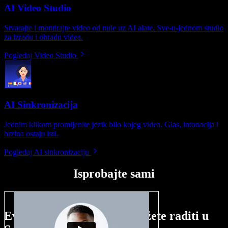
AI Video Studio
Stvarajte i montirajte video od nule uz AI alate. Sve-u-jednom studio
za izradu i obradu videa.
Pogledaj Video Studio
AI Sinkronizacija
Jednim klikom promijenite jezik bilo kojeg videa. Glas, intonacija i
brzina ostaju isti.
Pogledaj AI sinkronizaciju
Isprobajte sami
Evo malog pregleda što možete raditi u