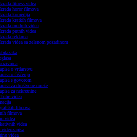
zrada fitness videa
Izrada horor filmova
Izrada komedija
zrada kratkih filmova
Izrada modnih videa
Izrada putnih videa
Izrada reklama
Izrada videa sa zelenom pozadinom
 obilazaka
 oglasa
 pozivnica
zapisa o vrtlarstvu
zapisa o čišćenju
ozapisa s govorom
zapisa za društvene mreže
zapisa za nekretnine
ouTube videa
imacija
ografskih filmova
tanih filmova
emo videa
ukativnih videa
to videozapisa
aming videa