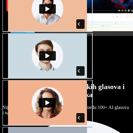
Veliki izbor muških i ženskih glasova i
raznih naglasaka
Nijedan projekt ne mora zvučati isto. Birajte među 100+ AI glasova
i naglasaka i prilagodite ih sebi.