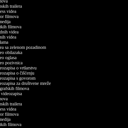
ilmova
lmskih trailera
tness videa
oror filmova
omedija
ratkih filmova
odnih videa
utnih videa
eklama
idea sa zelenom pozadinom
ideo obilazaka
ideo oglasa
ideo pozivnica
deozapisa o vrtlarstvu
ideozapisa o čišćenju
ideozapisa s govorom
ideozapisa za društvene mreže
iografskih filmova
an videozapisa
ilmova
lmskih trailera
tness videa
oror filmova
omedija
ratkih filmova