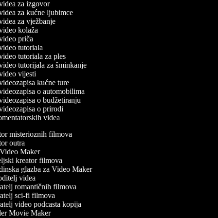
č videa za izgovor
č videa za kućne ljubimce
č videa za vježbanje
č video kolaža
č video priča
 video tutoriala
 video tutoriala za ples
 video tutorijala za šminkanje
 video vijesti
č videozapisa kućne ture
č videozapisa o automobilima
č videozapisa o budžetiranju
č videozapisa o prirodi
komentatorskih videa
r misterioznih filmova
r outra
ideo Maker
jski kreator filmova
inska glazba za Video Maker
itelj videa
telj romantičnih filmova
telj sci-fi filmova
telj video podcasta kopija
ler Movie Maker