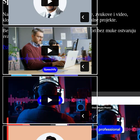
Speechify Studiju.
Napravite voice overe, dodajte besplatne slike, zvukove i video,
klonirajte svoj glas i složite sjajne audio-vizualne projekte.
Bez učenja i sve dostupno u pregledniku, autori bez muke ostvaruju
svaku kreativnu ideju.
Pokreni Studio