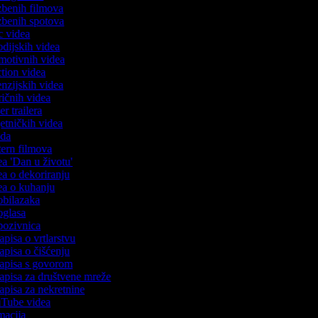
azbenih filmova
azbenih spotova
ic videa
rodijskih videa
omotivnih videa
action videa
cenzijskih videa
iričnih videa
ser trailera
jetničkih videa
voda
stern filmova
dea 'Dan u životu'
dea o dekoriranju
dea o kuhanju
 obilazaka
 oglasa
 pozivnica
zapisa o vrtlarstvu
zapisa o čišćenju
ozapisa s govorom
zapisa za društvene mreže
zapisa za nekretnine
ouTube videa
imacija