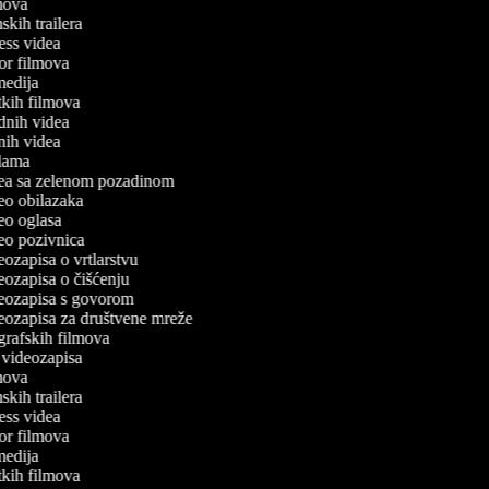
ilmova
lmskih trailera
tness videa
ror filmova
omedija
atkih filmova
odnih videa
tnih videa
eklama
idea sa zelenom pozadinom
deo obilazaka
deo oglasa
ideo pozivnica
deozapisa o vrtlarstvu
deozapisa o čišćenju
ideozapisa s govorom
ideozapisa za društvene mreže
ografskih filmova
n videozapisa
ilmova
lmskih trailera
tness videa
ror filmova
omedija
atkih filmova