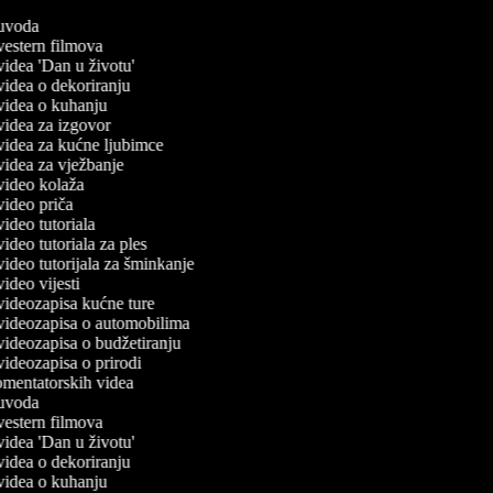
č uvoda
 vestern filmova
 videa 'Dan u životu'
 videa o dekoriranju
č videa o kuhanju
 videa za izgovor
č videa za kućne ljubimce
 videa za vježbanje
 video kolaža
 video priča
 video tutoriala
 video tutoriala za ples
 video tutorijala za šminkanje
 video vijesti
 videozapisa kućne ture
č videozapisa o automobilima
 videozapisa o budžetiranju
 videozapisa o prirodi
komentatorskih videa
č uvoda
 vestern filmova
 videa 'Dan u životu'
 videa o dekoriranju
č videa o kuhanju