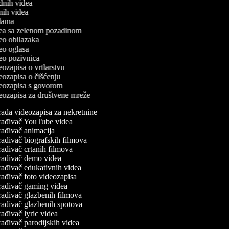
odnih videa
tnih videa
eklama
idea sa zelenom pozadinom
deo obilazaka
deo oglasa
ideo pozivnica
deozapisa o vrtlarstvu
deozapisa o čišćenju
ideozapisa s govorom
ideozapisa za društvene mreže
ada videozapisa za nekretnine
rađivač YouTube videa
ađivač animacija
ađivač biografskih filmova
ađivač crtanih filmova
rađivač demo videa
ađivač edukativnih videa
ađivač foto videozapisa
rađivač gaming videa
ađivač glazbenih filmova
rađivač glazbenih spotova
ađivač lyric videa
ađivač parodijskih videa