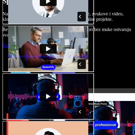
Speechify Studiju.
Napravite voice overe, dodajte besplatne slike, zvukove i video,
klonirajte svoj glas i složite sjajne audio-vizualne projekte.
Bez učenja i sve dostupno u pregledniku, autori bez muke ostvaruju
svaku kreativnu ideju.
Pokreni Studio