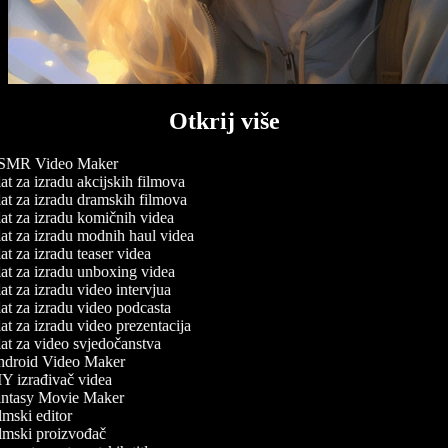
Otkrij više
MR Video Maker
t za izradu akcijskih filmova
at za izradu dramskih filmova
at za izradu komičnih videa
at za izradu modnih haul videa
t za izradu teaser videa
at za izradu unboxing videa
t za izradu video intervjua
t za izradu video podcasta
t za izradu video prezentacija
at za video svjedočanstva
droid Video Maker
Y izrađivač videa
ntasy Movie Maker
mski editor
lmski proizvođač