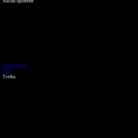
Načini upotrebe
Preuzimanje
API
Tvrtka