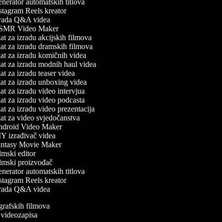
erator automatskih titlova
tagram Reels kreator
rada Q&A videa
MR Video Maker
t za izradu akcijskih filmova
at za izradu dramskih filmova
at za izradu komičnih videa
at za izradu modnih haul videa
t za izradu teaser videa
at za izradu unboxing videa
t za izradu video intervjua
t za izradu video podcasta
t za izradu video prezentacija
at za video svjedočanstva
droid Video Maker
Y izrađivač videa
ntasy Movie Maker
mski editor
lmski proizvođač
erator automatskih titlova
tagram Reels kreator
rada Q&A videa
ografskih filmova
n videozapisa