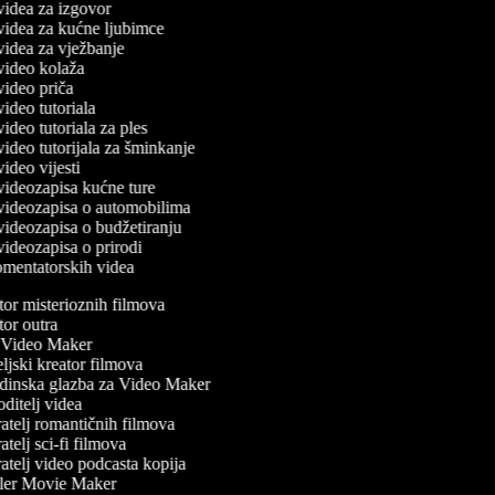
 videa za izgovor
č videa za kućne ljubimce
 videa za vježbanje
 video kolaža
 video priča
 video tutoriala
 video tutoriala za ples
 video tutorijala za šminkanje
 video vijesti
 videozapisa kućne ture
č videozapisa o automobilima
 videozapisa o budžetiranju
 videozapisa o prirodi
komentatorskih videa
or misterioznih filmova
or outra
Video Maker
jski kreator filmova
inska glazba za Video Maker
itelj videa
atelj romantičnih filmova
telj sci-fi filmova
atelj video podcasta kopija
ler Movie Maker