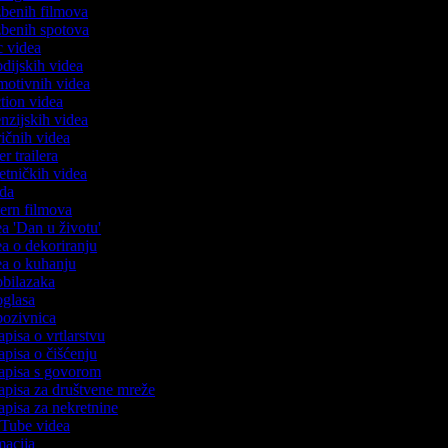
azbenih filmova
azbenih spotova
ic videa
rodijskih videa
omotivnih videa
action videa
cenzijskih videa
iričnih videa
ser trailera
jetničkih videa
oda
stern filmova
dea 'Dan u životu'
dea o dekoriranju
dea o kuhanju
 obilazaka
 oglasa
 pozivnica
apisa o vrtlarstvu
zapisa o čišćenju
zapisa s govorom
zapisa za društvene mreže
zapisa za nekretnine
ouTube videa
imacija