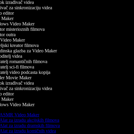
k izrađivač videa
vač za sinkronizaciju videa
 editor
 Maker
ows Video Maker
or misterioznih filmova
or outra
Video Maker
jski kreator filmova
inska glazba za Video Maker
itelj videa
atelj romantičnih filmova
telj sci-fi filmova
atelj video podcasta kopija
ler Movie Maker
k izrađivač videa
vač za sinkronizaciju videa
 editor
 Maker
ows Video Maker
ASMR Video Maker
Alat za izradu akcijskih filmova
Alat za izradu dramskih filmova
Alat za izradu komičnih videa