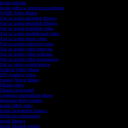
Izrada reklama
Izrada videa sa zelenom pozadinom
ASMR Video Maker
Alat za izradu akcijskih filmova
Alat za izradu dramskih filmova
Alat za izradu komičnih videa
Alat za izradu modnih haul videa
Alat za izradu teaser videa
Alat za izradu unboxing videa
Alat za izradu video intervjua
Alat za izradu video podcasta
Alat za izradu video prezentacija
Alat za video svjedočanstva
Android Video Maker
DIY izrađivač videa
Fantasy Movie Maker
Filmski editor
Filmski proizvođač
Generator automatskih titlova
Instagram Reels kreator
Izrada Q&A videa
Izrada biografskih filmova
Izrada fan videozapisa
Izrada filmova
Izrada filmskih trailera