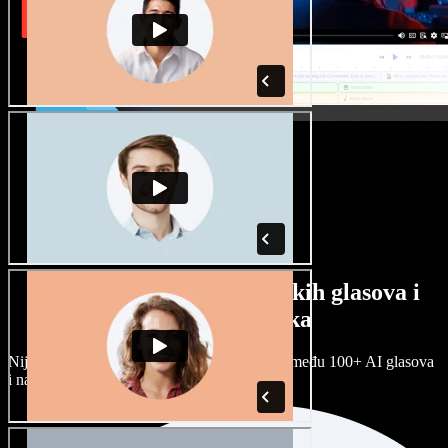
Veliki izbor muških i ženskih glasova i
raznih naglasaka
Nijedan projekt ne mora zvučati isto. Birajte među 100+ AI glasova
i naglasaka i prilagodite ih sebi.