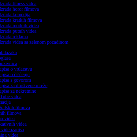
Izrada fitness videa
Izrada horor filmova
Izrada komedija
Izrada kratkih filmova
Izrada modnih videa
Izrada putnih videa
Izrada reklama
Izrada videa sa zelenom pozadinom
 obilazaka
 oglasa
 pozivnica
apisa o vrtlarstvu
zapisa o čišćenju
zapisa s govorom
zapisa za društvene mreže
zapisa za nekretnine
ouTube videa
imacija
ografskih filmova
tanih filmova
mo videa
ukativnih videa
to videozapisa
ming videa