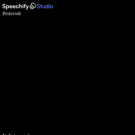
Pišite 5× brže uz glasovno diktiranje
Proizvodi
Saznajte više