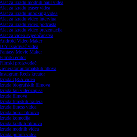
Alat za izradu modnih haul videa
Alat za izradu teaser videa
Alat za izradu unboxing videa
Alat za izradu video intervjua
Alat za izradu video podcasta
Alat za izradu video prezentacija
Alat za video svjedočanstva
Android Video Maker
DIY izrađivač videa
Fantasy Movie Maker
Filmski editor
Filmski proizvođač
Generator automatskih titlova
Instagram Reels kreator
Izrada Q&A videa
Izrada biografskih filmova
Izrada fan videozapisa
Izrada filmova
Izrada filmskih trailera
Izrada fitness videa
Izrada horor filmova
Izrada komedija
Izrada kratkih filmova
Izrada modnih videa
Izrada putnih videa