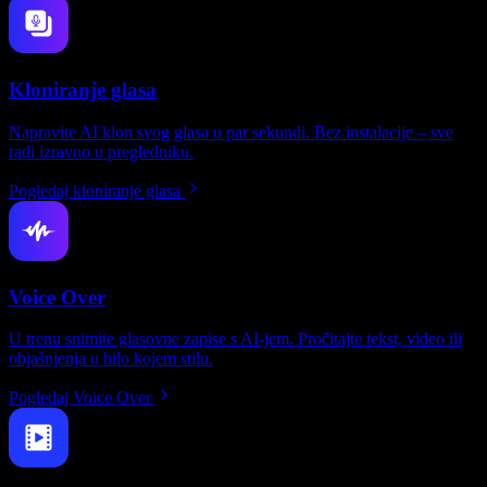
Kloniranje glasa
Napravite AI klon svog glasa u par sekundi. Bez instalacije – sve
radi izravno u pregledniku.
Pogledaj kloniranje glasa
Voice Over
U trenu snimite glasovne zapise s AI-jem. Pročitajte tekst, video ili
objašnjenja u bilo kojem stilu.
Pogledaj Voice Over