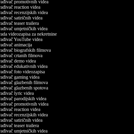
rađivač promotivnih videa
ađivač reaction videa
ađivač recenzijskih videa
ađivač satiričnih videa
ađivač teaser trailera
ađivač umjetničkih videa
ada videozapisa za nekretnine
rađivač YouTube videa
ađivač animacija
ađivač biografskih filmova
ađivač crtanih filmova
rađivač demo videa
ađivač edukativnih videa
ađivač foto videozapisa
rađivač gaming videa
ađivač glazbenih filmova
rađivač glazbenih spotova
ađivač lyric videa
ađivač parodijskih videa
rađivač promotivnih videa
ađivač reaction videa
ađivač recenzijskih videa
ađivač satiričnih videa
ađivač teaser trailera
ađivač umjetničkih videa