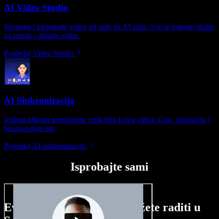
AI Video Studio
Stvarajte i montirajte video od nule uz AI alate. Sve-u-jednom studio
za izradu i obradu videa.
Pogledaj Video Studio
AI Sinkronizacija
Jednim klikom promijenite jezik bilo kojeg videa. Glas, intonacija i
brzina ostaju isti.
Pogledaj AI sinkronizaciju
Isprobajte sami
Evo malog pregleda što možete raditi u