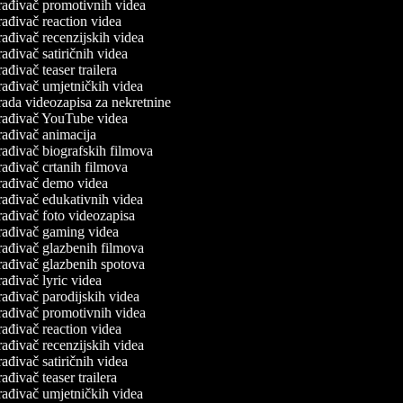
rađivač promotivnih videa
ađivač reaction videa
ađivač recenzijskih videa
ađivač satiričnih videa
ađivač teaser trailera
ađivač umjetničkih videa
ada videozapisa za nekretnine
rađivač YouTube videa
ađivač animacija
ađivač biografskih filmova
ađivač crtanih filmova
rađivač demo videa
ađivač edukativnih videa
ađivač foto videozapisa
rađivač gaming videa
ađivač glazbenih filmova
ađivač glazbenih spotova
ađivač lyric videa
ađivač parodijskih videa
rađivač promotivnih videa
ađivač reaction videa
ađivač recenzijskih videa
ađivač satiričnih videa
ađivač teaser trailera
ađivač umjetničkih videa