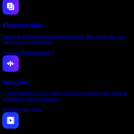
Kloniranje glasa
Napravite AI klon svog glasa u par sekundi. Bez instalacije – sve
radi izravno u pregledniku.
Pogledaj kloniranje glasa
Voice Over
U trenu snimite glasovne zapise s AI-jem. Pročitajte tekst, video ili
objašnjenja u bilo kojem stilu.
Pogledaj Voice Over