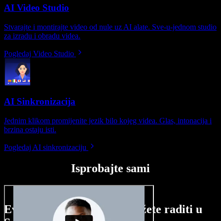
AI Video Studio
Stvarajte i montirajte video od nule uz AI alate. Sve-u-jednom studio
za izradu i obradu videa.
Pogledaj Video Studio
AI Sinkronizacija
Jednim klikom promijenite jezik bilo kojeg videa. Glas, intonacija i
brzina ostaju isti.
Pogledaj AI sinkronizaciju
Isprobajte sami
Evo malog pregleda što možete raditi u