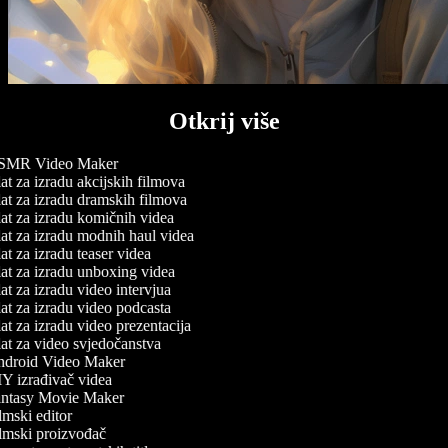
Otkrij više
MR Video Maker
t za izradu akcijskih filmova
t za izradu dramskih filmova
t za izradu komičnih videa
t za izradu modnih haul videa
t za izradu teaser videa
t za izradu unboxing videa
t za izradu video intervjua
t za izradu video podcasta
t za izradu video prezentacija
t za video svjedočanstva
droid Video Maker
Y izrađivač videa
ntasy Movie Maker
mski editor
lmski proizvođač