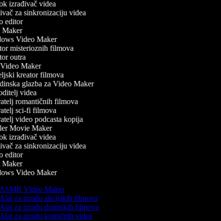
k izrađivač videa
vač za sinkronizaciju videa
 editor
 Maker
ows Video Maker
or misterioznih filmova
or outra
Video Maker
jski kreator filmova
inska glazba za Video Maker
itelj videa
atelj romantičnih filmova
telj sci-fi filmova
telj video podcasta kopija
ler Movie Maker
k izrađivač videa
vač za sinkronizaciju videa
 editor
 Maker
ows Video Maker
ASMR Video Maker
Alat za izradu akcijskih filmova
Alat za izradu dramskih filmova
Alat za izradu komičnih videa