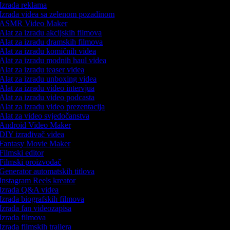
Izrada reklama
Izrada videa sa zelenom pozadinom
ASMR Video Maker
Alat za izradu akcijskih filmova
Alat za izradu dramskih filmova
Alat za izradu komičnih videa
Alat za izradu modnih haul videa
Alat za izradu teaser videa
Alat za izradu unboxing videa
Alat za izradu video intervjua
Alat za izradu video podcasta
Alat za izradu video prezentacija
Alat za video svjedočanstva
Android Video Maker
DIY izrađivač videa
Fantasy Movie Maker
Filmski editor
Filmski proizvođač
Generator automatskih titlova
Instagram Reels kreator
Izrada Q&A videa
Izrada biografskih filmova
Izrada fan videozapisa
Izrada filmova
Izrada filmskih trailera