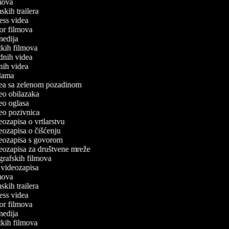
ilmova
lmskih trailera
tness videa
oror filmova
omedija
atkih filmova
odnih videa
tnih videa
eklama
idea sa zelenom pozadinom
ideo obilazaka
deo oglasa
ideo pozivnica
deozapisa o vrtlarstvu
deozapisa o čišćenju
ideozapisa s govorom
ideozapisa za društvene mreže
ografskih filmova
n videozapisa
ilmova
lmskih trailera
tness videa
oror filmova
omedija
atkih filmova