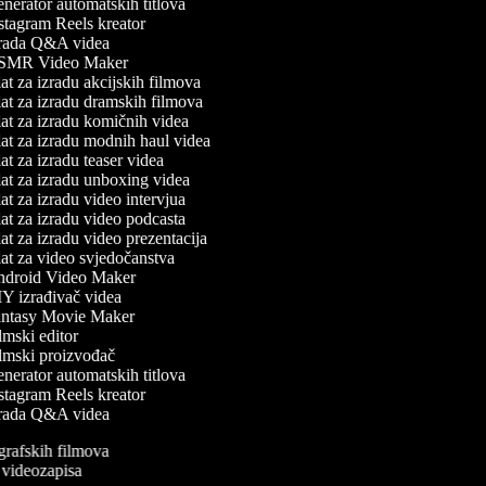
erator automatskih titlova
tagram Reels kreator
rada Q&A videa
MR Video Maker
t za izradu akcijskih filmova
t za izradu dramskih filmova
t za izradu komičnih videa
t za izradu modnih haul videa
t za izradu teaser videa
t za izradu unboxing videa
t za izradu video intervjua
t za izradu video podcasta
t za izradu video prezentacija
t za video svjedočanstva
droid Video Maker
Y izrađivač videa
ntasy Movie Maker
mski editor
lmski proizvođač
erator automatskih titlova
tagram Reels kreator
rada Q&A videa
ografskih filmova
n videozapisa