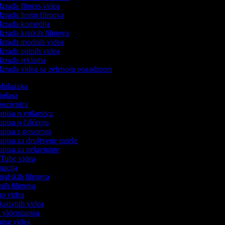
Izrada fitness videa
Izrada horor filmova
Izrada komedija
Izrada kratkih filmova
Izrada modnih videa
Izrada putnih videa
Izrada reklama
Izrada videa sa zelenom pozadinom
 obilazaka
 oglasa
 pozivnica
apisa o vrtlarstvu
zapisa o čišćenju
zapisa s govorom
zapisa za društvene mreže
zapisa za nekretnine
ouTube videa
imacija
ografskih filmova
tanih filmova
emo videa
ukativnih videa
to videozapisa
ming videa