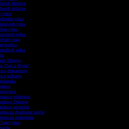
azbenih filmova
azbenih spotova
ic videa
rodijskih videa
omotivnih videa
action videa
cenzijskih videa
iričnih videa
ser trailera
jetničkih videa
oda
stern filmova
dea 'Dan u životu'
dea o dekoriranju
dea o kuhanju
 obilazaka
 oglasa
 pozivnica
apisa o vrtlarstvu
zapisa o čišćenju
zapisa s govorom
zapisa za društvene mreže
zapisa za nekretnine
ouTube videa
imacija