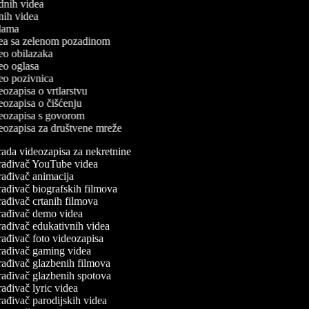
odnih videa
tnih videa
eklama
idea sa zelenom pozadinom
ideo obilazaka
deo oglasa
ideo pozivnica
deozapisa o vrtlarstvu
deozapisa o čišćenju
ideozapisa s govorom
ideozapisa za društvene mreže
ada videozapisa za nekretnine
rađivač YouTube videa
ađivač animacija
ađivač biografskih filmova
ađivač crtanih filmova
rađivač demo videa
ađivač edukativnih videa
ađivač foto videozapisa
rađivač gaming videa
ađivač glazbenih filmova
ađivač glazbenih spotova
ađivač lyric videa
ađivač parodijskih videa