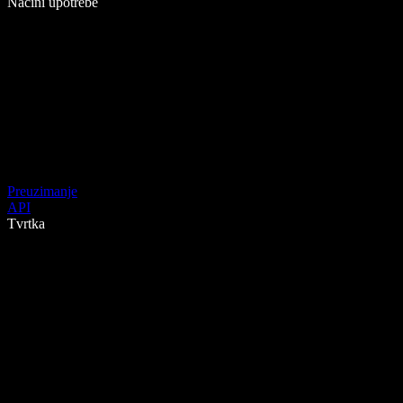
Načini upotrebe
Preuzimanje
API
Tvrtka