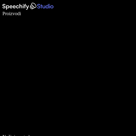
Pišite 5× brže uz glasovno diktiranje
Proizvodi
Saznajte više