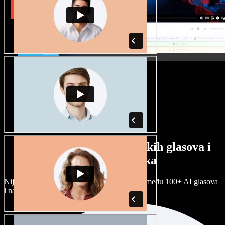
Veliki izbor muških i ženskih glasova i
raznih naglasaka
Nijedan projekt ne mora zvučati isto. Birajte među 100+ AI glasova
i naglasaka i prilagodite ih sebi.