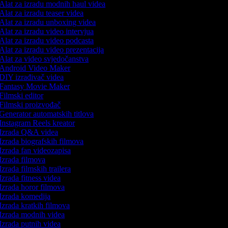
Alat za izradu modnih haul videa
Alat za izradu teaser videa
Alat za izradu unboxing videa
Alat za izradu video intervjua
Alat za izradu video podcasta
Alat za izradu video prezentacija
Alat za video svjedočanstva
Android Video Maker
DIY izrađivač videa
Fantasy Movie Maker
Filmski editor
Filmski proizvođač
Generator automatskih titlova
Instagram Reels kreator
Izrada Q&A videa
Izrada biografskih filmova
Izrada fan videozapisa
Izrada filmova
Izrada filmskih trailera
Izrada fitness videa
Izrada horor filmova
Izrada komedija
Izrada kratkih filmova
Izrada modnih videa
Izrada putnih videa