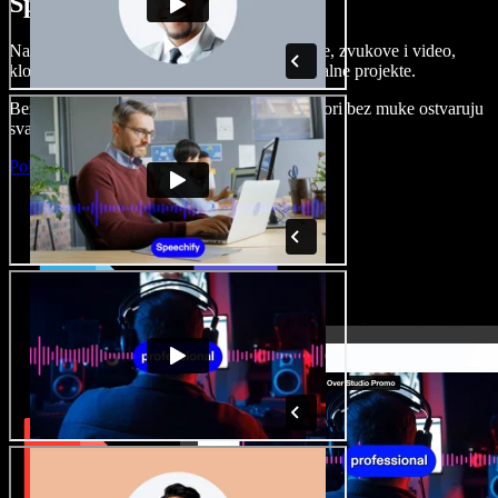
Speechify Studiju.
Napravite voice overe, dodajte besplatne slike, zvukove i video,
klonirajte svoj glas i složite sjajne audio-vizualne projekte.
Bez učenja i sve dostupno u pregledniku, autori bez muke ostvaruju
svaku kreativnu ideju.
Pokreni Studio