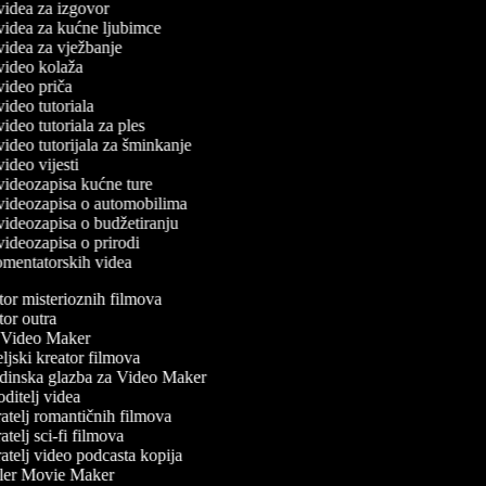
 videa za izgovor
č videa za kućne ljubimce
 videa za vježbanje
č video kolaža
 video priča
 video tutoriala
 video tutoriala za ples
 video tutorijala za šminkanje
 video vijesti
č videozapisa kućne ture
č videozapisa o automobilima
 videozapisa o budžetiranju
 videozapisa o prirodi
komentatorskih videa
or misterioznih filmova
or outra
Video Maker
jski kreator filmova
inska glazba za Video Maker
itelj videa
atelj romantičnih filmova
telj sci-fi filmova
telj video podcasta kopija
ler Movie Maker