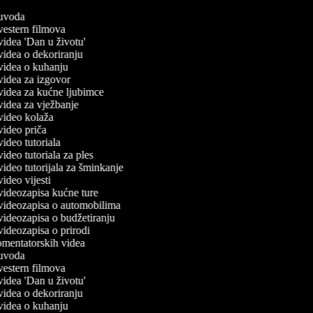
č uvoda
 vestern filmova
 videa 'Dan u životu'
 videa o dekoriranju
č videa o kuhanju
 videa za izgovor
č videa za kućne ljubimce
 videa za vježbanje
č video kolaža
 video priča
 video tutoriala
 video tutoriala za ples
 video tutorijala za šminkanje
 video vijesti
č videozapisa kućne ture
č videozapisa o automobilima
 videozapisa o budžetiranju
 videozapisa o prirodi
komentatorskih videa
č uvoda
 vestern filmova
 videa 'Dan u životu'
 videa o dekoriranju
č videa o kuhanju