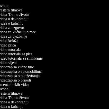
č uvoda
 vestern filmova
 videa 'Dan u životu'
 videa o dekoriranju
 videa o kuhanju
 videa za izgovor
 videa za kućne ljubimce
 videa za vježbanje
 video kolaža
 video priča
 video tutoriala
 video tutoriala za ples
 video tutorijala za šminkanje
 video vijesti
 videozapisa kućne ture
 videozapisa o automobilima
 videozapisa o budžetiranju
 videozapisa o prirodi
komentatorskih videa
č uvoda
 vestern filmova
 videa 'Dan u životu'
 videa o dekoriranju
 videa o kuhanju