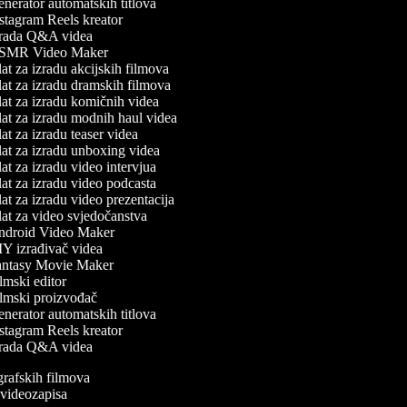
nerator automatskih titlova
stagram Reels kreator
rada Q&A videa
MR Video Maker
at za izradu akcijskih filmova
at za izradu dramskih filmova
at za izradu komičnih videa
at za izradu modnih haul videa
t za izradu teaser videa
at za izradu unboxing videa
at za izradu video intervjua
at za izradu video podcasta
at za izradu video prezentacija
at za video svjedočanstva
droid Video Maker
Y izrađivač videa
ntasy Movie Maker
lmski editor
lmski proizvođač
nerator automatskih titlova
stagram Reels kreator
rada Q&A videa
ografskih filmova
n videozapisa