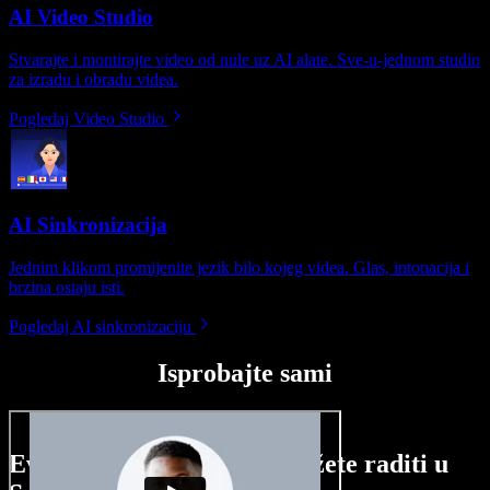
AI Video Studio
Stvarajte i montirajte video od nule uz AI alate. Sve-u-jednom studio
za izradu i obradu videa.
Pogledaj Video Studio
AI Sinkronizacija
Jednim klikom promijenite jezik bilo kojeg videa. Glas, intonacija i
brzina ostaju isti.
Pogledaj AI sinkronizaciju
Isprobajte sami
Evo malog pregleda što možete raditi u