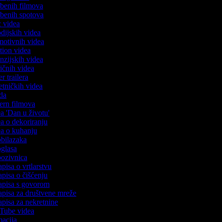
azbenih filmova
azbenih spotova
ic videa
odijskih videa
omotivnih videa
ction videa
enzijskih videa
iričnih videa
er trailera
jetničkih videa
oda
stern filmova
ea 'Dan u životu'
dea o dekoriranju
dea o kuhanju
 obilazaka
 oglasa
 pozivnica
apisa o vrtlarstvu
zapisa o čišćenju
zapisa s govorom
zapisa za društvene mreže
zapisa za nekretnine
uTube videa
imacija