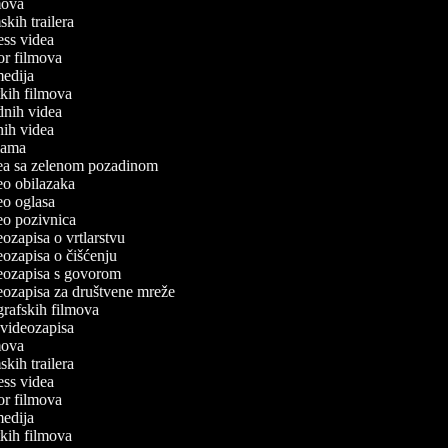
lmova
mskih trailera
tness videa
ror filmova
omedija
atkih filmova
odnih videa
tnih videa
eklama
idea sa zelenom pozadinom
deo obilazaka
deo oglasa
deo pozivnica
deozapisa o vrtlarstvu
deozapisa o čišćenju
ideozapisa s govorom
deozapisa za društvene mreže
ografskih filmova
n videozapisa
lmova
mskih trailera
tness videa
ror filmova
omedija
atkih filmova