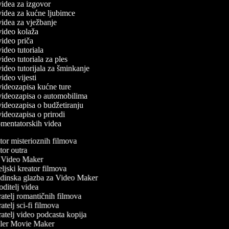
 videa za izgovor
 videa za kućne ljubimce
 videa za vježbanje
 video kolaža
 video priča
 video tutoriala
 video tutoriala za ples
 video tutorijala za šminkanje
 video vijesti
 videozapisa kućne ture
 videozapisa o automobilima
 videozapisa o budžetiranju
 videozapisa o prirodi
komentatorskih videa
or misterioznih filmova
or outra
Video Maker
ljski kreator filmova
inska glazba za Video Maker
ditelj videa
atelj romantičnih filmova
telj sci-fi filmova
atelj video podcasta kopija
ler Movie Maker