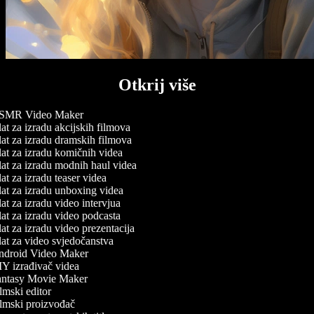
Otkrij više
MR Video Maker
at za izradu akcijskih filmova
at za izradu dramskih filmova
at za izradu komičnih videa
at za izradu modnih haul videa
t za izradu teaser videa
at za izradu unboxing videa
at za izradu video intervjua
at za izradu video podcasta
at za izradu video prezentacija
at za video svjedočanstva
droid Video Maker
Y izrađivač videa
ntasy Movie Maker
lmski editor
lmski proizvođač