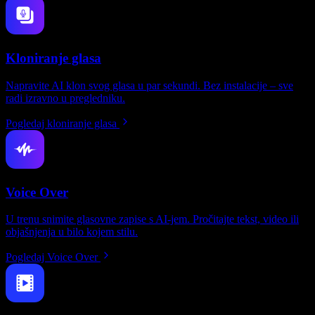
Kloniranje glasa
Napravite AI klon svog glasa u par sekundi. Bez instalacije – sve
radi izravno u pregledniku.
Pogledaj kloniranje glasa
Voice Over
U trenu snimite glasovne zapise s AI-jem. Pročitajte tekst, video ili
objašnjenja u bilo kojem stilu.
Pogledaj Voice Over