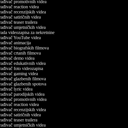
rađivač promotivnih videa
rađivač reaction videa
rađivač recenzijskih videa
ađivač satiričnih videa
ađivač teaser trailera
rađivač umjetničkih videa
rada videozapisa za nekretnine
rađivač YouTube videa
rađivač animacija
rađivač biografskih filmova
rađivač crtanih filmova
rađivač demo videa
rađivač edukativnih videa
rađivač foto videozapisa
rađivač gaming videa
rađivač glazbenih filmova
rađivač glazbenih spotova
ađivač lyric videa
rađivač parodijskih videa
rađivač promotivnih videa
rađivač reaction videa
rađivač recenzijskih videa
ađivač satiričnih videa
ađivač teaser trailera
rađivač umjetničkih videa