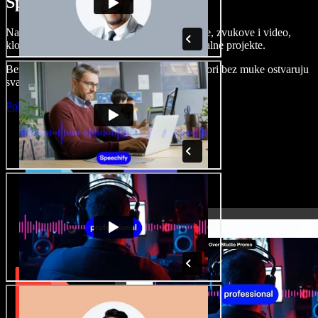
Speechify Studiju.
Napravite voice overe, dodajte besplatne slike, zvukove i video,
klonirajte svoj glas i složite sjajne audio-vizualne projekte.
Bez učenja i sve dostupno u pregledniku, autori bez muke ostvaruju
svaku kreativnu ideju.
Pokreni Studio