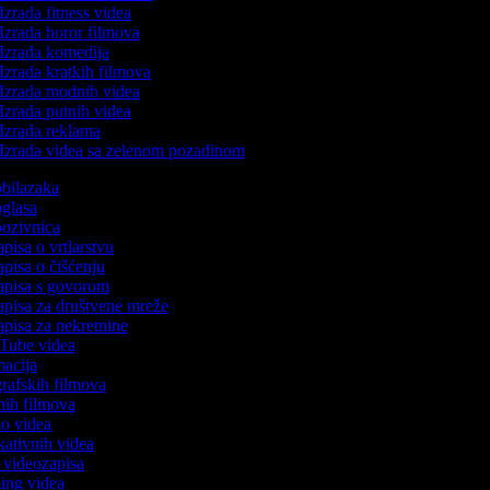
Izrada fitness videa
Izrada horor filmova
Izrada komedija
Izrada kratkih filmova
Izrada modnih videa
Izrada putnih videa
Izrada reklama
Izrada videa sa zelenom pozadinom
 obilazaka
 oglasa
 pozivnica
apisa o vrtlarstvu
zapisa o čišćenju
zapisa s govorom
zapisa za društvene mreže
zapisa za nekretnine
uTube videa
imacija
ografskih filmova
anih filmova
mo videa
ukativnih videa
to videozapisa
ming videa