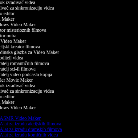
k izrađivač videa
vač za sinkronizaciju videa
 editor
 Maker
ows Video Maker
or misterioznih filmova
or outra
Video Maker
ljski kreator filmova
inska glazba za Video Maker
ditelj videa
atelj romantičnih filmova
telj sci-fi filmova
atelj video podcasta kopija
ler Movie Maker
k izrađivač videa
vač za sinkronizaciju videa
 editor
 Maker
ows Video Maker
ASMR Video Maker
Alat za izradu akcijskih filmova
Alat za izradu dramskih filmova
Alat za izradu komičnih videa