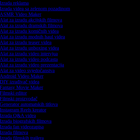
Izrada reklama
Izrada videa sa zelenom pozadinom
ASMR Video Maker
Alat za izradu akcijskih filmova
Alat za izradu dramskih filmova
Alat za izradu komičnih videa
Alat za izradu modnih haul videa
Alat za izradu teaser videa
Alat za izradu unboxing videa
Alat za izradu video intervjua
Alat za izradu video podcasta
Alat za izradu video prezentacija
Alat za video svjedočanstva
Android Video Maker
DIY izrađivač videa
Fantasy Movie Maker
Filmski editor
Filmski proizvođač
Generator automatskih titlova
Instagram Reels kreator
Izrada Q&A videa
Izrada biografskih filmova
Izrada fan videozapisa
Izrada filmova
Izrada filmskih trailera