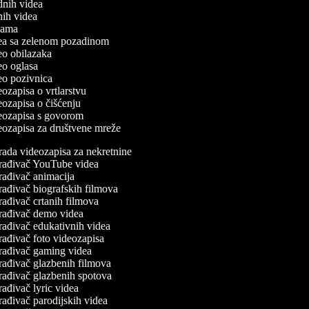
odnih videa
tnih videa
eklama
idea sa zelenom pozadinom
deo obilazaka
deo oglasa
deo pozivnica
deozapisa o vrtlarstvu
deozapisa o čišćenju
ideozapisa s govorom
deozapisa za društvene mreže
rada videozapisa za nekretnine
rađivač YouTube videa
rađivač animacija
rađivač biografskih filmova
rađivač crtanih filmova
rađivač demo videa
rađivač edukativnih videa
rađivač foto videozapisa
rađivač gaming videa
rađivač glazbenih filmova
rađivač glazbenih spotova
ađivač lyric videa
rađivač parodijskih videa