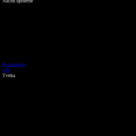
Načini upotrebe
Preuzimanje
API
Tvrtka