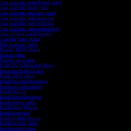
Alat za izradu modnih haul videa
Alat za izradu teaser videa
Alat za izradu unboxing videa
Alat za izradu video intervjua
Alat za izradu video podcasta
Alat za izradu video prezentacija
Alat za video svjedočanstva
Android Video Maker
DIY izrađivač videa
Fantasy Movie Maker
Filmski editor
Filmski proizvođač
Generator automatskih titlova
Instagram Reels kreator
Izrada Q&A videa
Izrada biografskih filmova
Izrada fan videozapisa
Izrada filmova
Izrada filmskih trailera
Izrada fitness videa
Izrada horor filmova
Izrada komedija
Izrada kratkih filmova
Izrada modnih videa
Izrada putnih videa