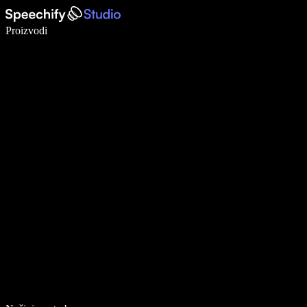
Pišite 5× brže uz glasovno diktiranje
Proizvodi
Saznajte više