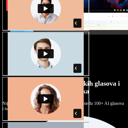
Veliki izbor muških i ženskih glasova i
raznih naglasaka
Nijedan projekt ne mora zvučati isto. Birajte među 100+ AI glasova
i naglasaka i prilagodite ih sebi.