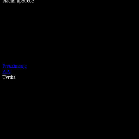
Načini upotrebe
Preuzimanje
API
Tvrtka