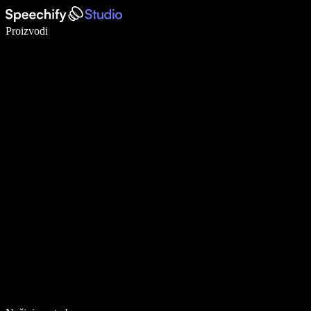
Pišite 5× brže uz glasovno diktiranje
Proizvodi
Saznajte više