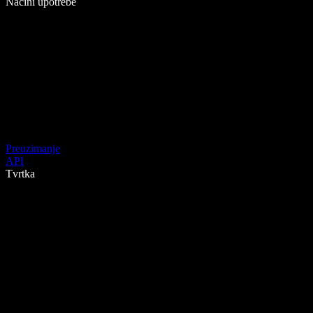
Načini upotrebe
Preuzimanje
API
Tvrtka