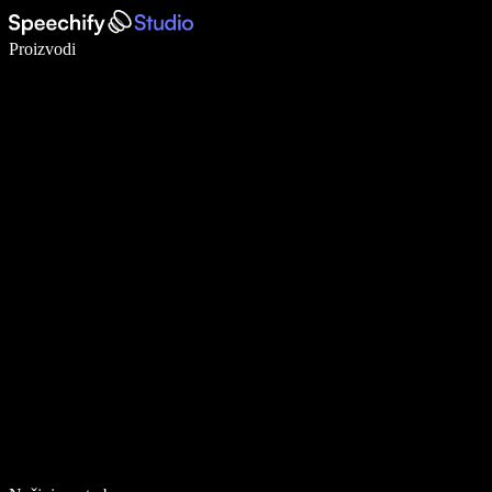
Pišite 5× brže uz glasovno diktiranje
Proizvodi
Saznajte više