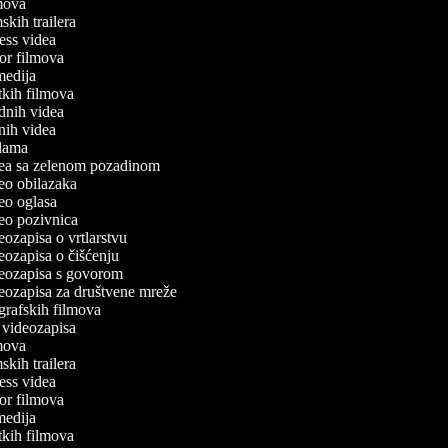
ilmova
lmskih trailera
tness videa
oror filmova
omedija
atkih filmova
odnih videa
tnih videa
eklama
idea sa zelenom pozadinom
ideo obilazaka
deo oglasa
ideo pozivnica
deozapisa o vrtlarstvu
deozapisa o čišćenju
ideozapisa s govorom
ideozapisa za društvene mreže
ografskih filmova
n videozapisa
ilmova
lmskih trailera
tness videa
oror filmova
omedija
atkih filmova