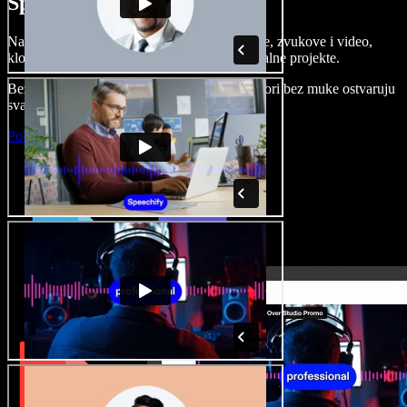
Speechify Studiju.
Napravite voice overe, dodajte besplatne slike, zvukove i video,
klonirajte svoj glas i složite sjajne audio-vizualne projekte.
Bez učenja i sve dostupno u pregledniku, autori bez muke ostvaruju
svaku kreativnu ideju.
Pokreni Studio