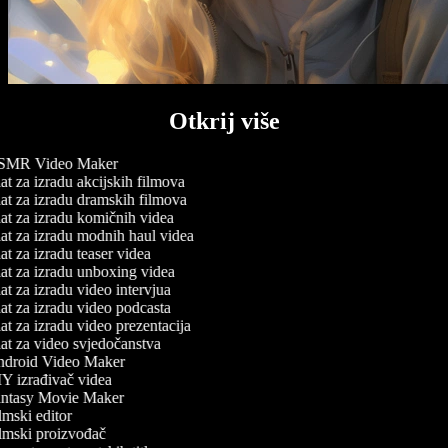
Otkrij više
MR Video Maker
t za izradu akcijskih filmova
t za izradu dramskih filmova
t za izradu komičnih videa
at za izradu modnih haul videa
t za izradu teaser videa
at za izradu unboxing videa
t za izradu video intervjua
t za izradu video podcasta
t za izradu video prezentacija
t za video svjedočanstva
droid Video Maker
Y izrađivač videa
ntasy Movie Maker
mski editor
lmski proizvođač