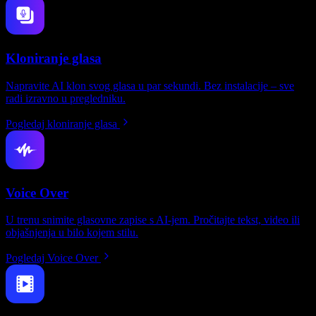
Kloniranje glasa
Napravite AI klon svog glasa u par sekundi. Bez instalacije – sve
radi izravno u pregledniku.
Pogledaj kloniranje glasa
Voice Over
U trenu snimite glasovne zapise s AI-jem. Pročitajte tekst, video ili
objašnjenja u bilo kojem stilu.
Pogledaj Voice Over