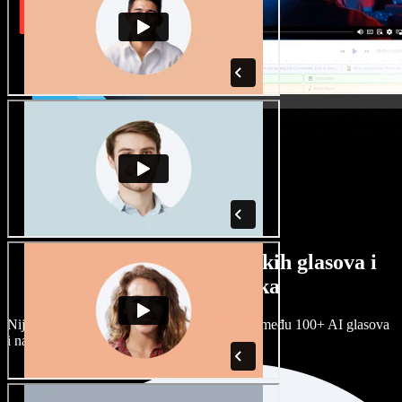
Veliki izbor muških i ženskih glasova i
raznih naglasaka
Nijedan projekt ne mora zvučati isto. Birajte među 100+ AI glasova
i naglasaka i prilagodite ih sebi.