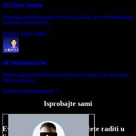
AI Video Studio
Stvarajte i montirajte video od nule uz AI alate. Sve-u-jednom studio
za izradu i obradu videa.
Pogledaj Video Studio
AI Sinkronizacija
Jednim klikom promijenite jezik bilo kojeg videa. Glas, intonacija i
brzina ostaju isti.
Pogledaj AI sinkronizaciju
Isprobajte sami
Evo malog pregleda što možete raditi u