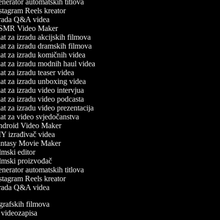
erator automatskih titlova
tagram Reels kreator
rada Q&A videa
MR Video Maker
t za izradu akcijskih filmova
t za izradu dramskih filmova
t za izradu komičnih videa
at za izradu modnih haul videa
t za izradu teaser videa
at za izradu unboxing videa
t za izradu video intervjua
t za izradu video podcasta
t za izradu video prezentacija
t za video svjedočanstva
droid Video Maker
Y izrađivač videa
ntasy Movie Maker
mski editor
lmski proizvođač
erator automatskih titlova
tagram Reels kreator
rada Q&A videa
ografskih filmova
n videozapisa