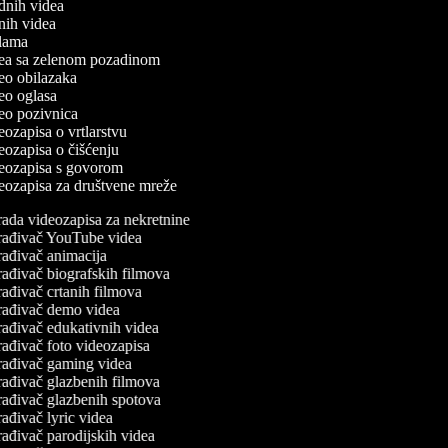
odnih videa
tnih videa
eklama
idea sa zelenom pozadinom
ideo obilazaka
deo oglasa
ideo pozivnica
deozapisa o vrtlarstvu
deozapisa o čišćenju
ideozapisa s govorom
ideozapisa za društvene mreže
ada videozapisa za nekretnine
rađivač YouTube videa
ađivač animacija
ađivač biografskih filmova
ađivač crtanih filmova
rađivač demo videa
ađivač edukativnih videa
ađivač foto videozapisa
rađivač gaming videa
ađivač glazbenih filmova
ađivač glazbenih spotova
ađivač lyric videa
ađivač parodijskih videa