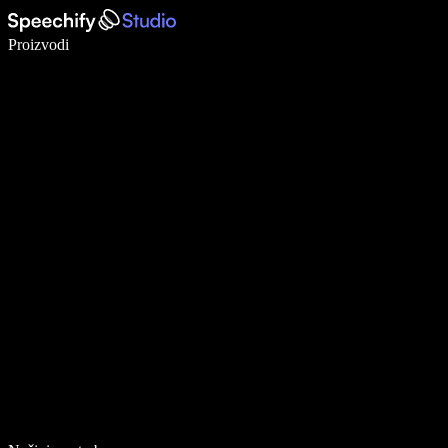
Pišite 5× brže uz glasovno diktiranje
Proizvodi
Saznajte više