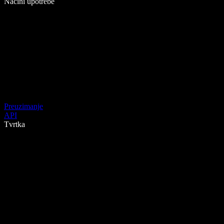
Načini upotrebe
Preuzimanje
API
Tvrtka