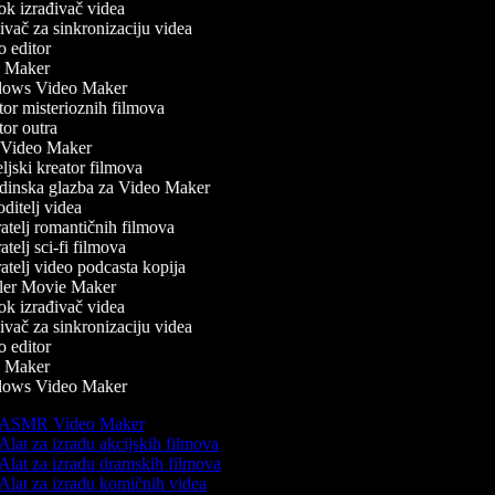
k izrađivač videa
vač za sinkronizaciju videa
 editor
 Maker
ows Video Maker
or misterioznih filmova
or outra
Video Maker
jski kreator filmova
inska glazba za Video Maker
itelj videa
atelj romantičnih filmova
telj sci-fi filmova
telj video podcasta kopija
ler Movie Maker
k izrađivač videa
vač za sinkronizaciju videa
 editor
 Maker
ows Video Maker
ASMR Video Maker
Alat za izradu akcijskih filmova
Alat za izradu dramskih filmova
Alat za izradu komičnih videa