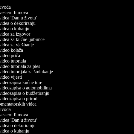
č uvoda
 vestern filmova
 videa 'Dan u životu'
 videa o dekoriranju
č videa o kuhanju
 videa za izgovor
č videa za kućne ljubimce
 videa za vježbanje
č video kolaža
 video priča
 video tutoriala
 video tutoriala za ples
 video tutorijala za šminkanje
 video vijesti
 videozapisa kućne ture
č videozapisa o automobilima
 videozapisa o budžetiranju
 videozapisa o prirodi
komentatorskih videa
č uvoda
 vestern filmova
 videa 'Dan u životu'
 videa o dekoriranju
č videa o kuhanju