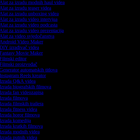
Alat za izradu modnih haul videa
Alat za izradu teaser videa
Alat za izradu unboxing videa
Alat za izradu video intervjua
Alat za izradu video podcasta
Alat za izradu video prezentacija
Alat za video svjedočanstva
Android Video Maker
DIY izrađivač videa
Fantasy Movie Maker
Filmski editor
Filmski proizvođač
Generator automatskih titlova
Instagram Reels kreator
Izrada Q&A videa
Izrada biografskih filmova
Izrada fan videozapisa
Izrada filmova
Izrada filmskih trailera
Izrada fitness videa
Izrada horor filmova
Izrada komedija
Izrada kratkih filmova
Izrada modnih videa
Izrada putnih videa