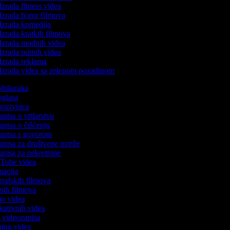
Izrada fitness videa
Izrada horor filmova
Izrada komedija
Izrada kratkih filmova
Izrada modnih videa
Izrada putnih videa
Izrada reklama
Izrada videa sa zelenom pozadinom
 obilazaka
 oglasa
 pozivnica
apisa o vrtlarstvu
zapisa o čišćenju
zapisa s govorom
zapisa za društvene mreže
zapisa za nekretnine
ouTube videa
imacija
ografskih filmova
tanih filmova
emo videa
ukativnih videa
to videozapisa
ming videa