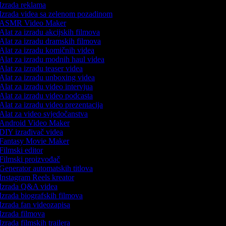
Izrada reklama
Izrada videa sa zelenom pozadinom
ASMR Video Maker
Alat za izradu akcijskih filmova
Alat za izradu dramskih filmova
Alat za izradu komičnih videa
Alat za izradu modnih haul videa
Alat za izradu teaser videa
Alat za izradu unboxing videa
Alat za izradu video intervjua
Alat za izradu video podcasta
Alat za izradu video prezentacija
Alat za video svjedočanstva
Android Video Maker
DIY izrađivač videa
Fantasy Movie Maker
Filmski editor
Filmski proizvođač
Generator automatskih titlova
Instagram Reels kreator
Izrada Q&A videa
Izrada biografskih filmova
Izrada fan videozapisa
Izrada filmova
Izrada filmskih trailera