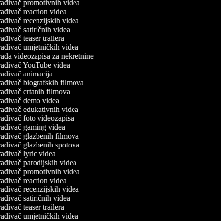
rađivač promotivnih videa
ađivač reaction videa
ađivač recenzijskih videa
ađivač satiričnih videa
ađivač teaser trailera
ađivač umjetničkih videa
ada videozapisa za nekretnine
rađivač YouTube videa
ađivač animacija
ađivač biografskih filmova
ađivač crtanih filmova
rađivač demo videa
ađivač edukativnih videa
ađivač foto videozapisa
rađivač gaming videa
ađivač glazbenih filmova
ađivač glazbenih spotova
ađivač lyric videa
ađivač parodijskih videa
rađivač promotivnih videa
ađivač reaction videa
ađivač recenzijskih videa
ađivač satiričnih videa
ađivač teaser trailera
ađivač umjetničkih videa