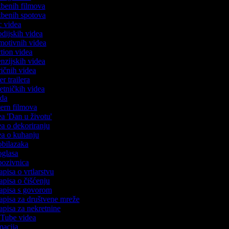
azbenih filmova
azbenih spotova
ic videa
rodijskih videa
omotivnih videa
action videa
cenzijskih videa
iričnih videa
ser trailera
jetničkih videa
oda
stern filmova
dea 'Dan u životu'
dea o dekoriranju
dea o kuhanju
 obilazaka
 oglasa
 pozivnica
apisa o vrtlarstvu
zapisa o čišćenju
zapisa s govorom
zapisa za društvene mreže
zapisa za nekretnine
ouTube videa
imacija