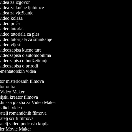
 videa za izgovor
č videa za kućne ljubimce
 videa za vježbanje
č video kolaža
 video priča
 video tutoriala
 video tutoriala za ples
 video tutorijala za šminkanje
 video vijesti
 videozapisa kućne ture
č videozapisa o automobilima
 videozapisa o budžetiranju
 videozapisa o prirodi
komentatorskih videa
or misterioznih filmova
or outra
Video Maker
jski kreator filmova
inska glazba za Video Maker
itelj videa
atelj romantičnih filmova
telj sci-fi filmova
telj video podcasta kopija
ler Movie Maker