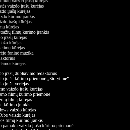
ų tinklų vaizdo įrašų kūrėjas
stės vaizdo įrašų kūrėjas
izdo įrašų kūrėjas
aizdo kūrimo įrankis
izdo įrašų kūrėjas
filmų kūrėjas
tražių filmų kūrimo įrankis
do įrašų kūrėjas
liažo kūrėjas
vietimų kūrėjas
ūrėjo foninė muzika
daktorius
eklamos kūrėjas
o įrašų dubliavimo redaktorius
o įrašų kūrimo priemonė „Storytime“
o įrašų vertėjas
o vaizdo įrašų kūrėjas
mo filmų kūrimo priemonė
rnų filmų kūrėjas
 kūrimo įrankis
ws vaizdo kūrėjas
be vaizdo kūrėjas
s filmų kūrimo įrankis
 pamokų vaizdo įrašų kūrimo priemonė