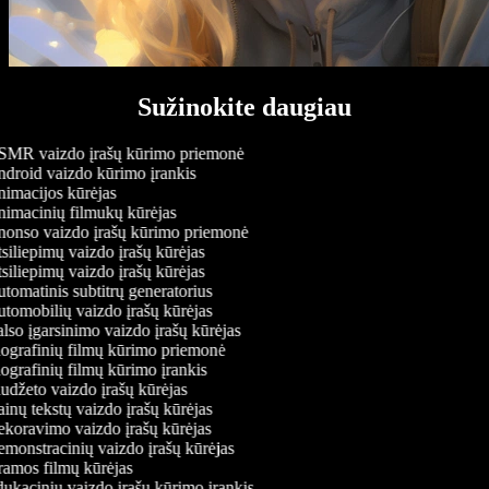
Sužinokite daugiau
MR vaizdo įrašų kūrimo priemonė
droid vaizdo kūrimo įrankis
imacijos kūrėjas
imacinių filmukų kūrėjas
onso vaizdo įrašų kūrimo priemonė
siliepimų vaizdo įrašų kūrėjas
siliepimų vaizdo įrašų kūrėjas
tomatinis subtitrų generatorius
tomobilių vaizdo įrašų kūrėjas
lso įgarsinimo vaizdo įrašų kūrėjas
ografinių filmų kūrimo priemonė
ografinių filmų kūrimo įrankis
udžeto vaizdo įrašų kūrėjas
inų tekstų vaizdo įrašų kūrėjas
koravimo vaizdo įrašų kūrėjas
monstracinių vaizdo įrašų kūrėjas
amos filmų kūrėjas
ukacinių vaizdo įrašų kūrimo įrankis