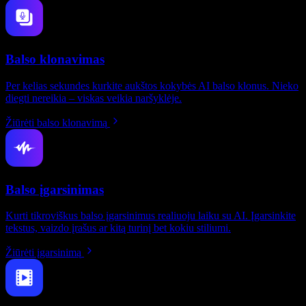
Balso klonavimas
Per kelias sekundes kurkite aukštos kokybės AI balso klonus. Nieko
diegti nereikia – viskas veikia naršyklėje.
Žiūrėti balso klonavimą
Balso įgarsinimas
Kurti tikroviškus balso įgarsinimus realiuoju laiku su AI. Įgarsinkite
tekstus, vaizdo įrašus ar kitą turinį bet kokiu stiliumi.
Žiūrėti įgarsinimą