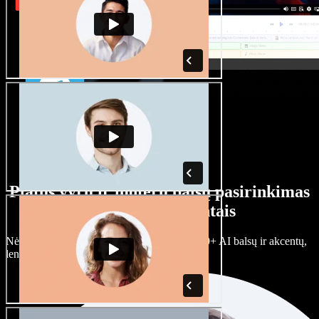
Platus vyrų ir moterų balsų pasirinkimas
su įvairiais akcentais
Nėra dviejų vienodų projektų. Rinkitės iš 100+ AI balsų ir akcentų,
lengvai juos prisitaikykite.