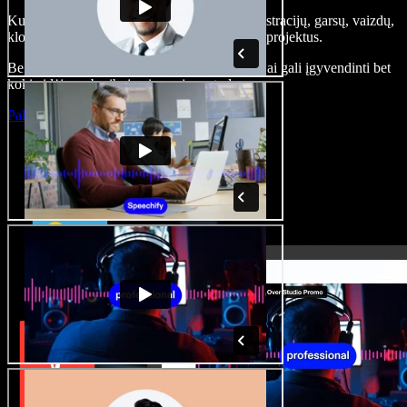
Kurkite įgarsinimus, pridėkite nemokamų iliustracijų, garsų, vaizdų,
klonuokite balsą – kurkite pilnus, įspūdingus projektus.
Be jokių mokymų ir viskas naršyklėje – kūrėjai gali įgyvendinti bet
kokią idėją, neberibojami senųjų metodų.
Paleisti studiją