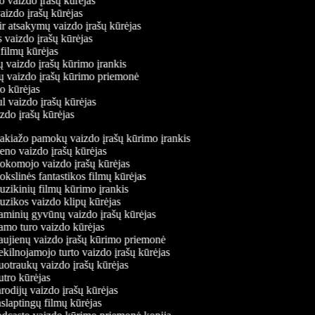
o vaizdo įrašų kūrėjas
vaizdo įrašų kūrėjas
ir atsakymų vaizdo įrašų kūrėjas
s vaizdo įrašų kūrėjas
 filmų kūrėjas
ų vaizdo įrašų kūrimo įrankis
nių vaizdo įrašų kūrimo priemonė
do kūrėjas
l vaizdo įrašų kūrėjas
izdo įrašų kūrėjas
kiažo pamokų vaizdo įrašų kūrimo įrankis
no vaizdo įrašų kūrėjas
komojo vaizdo įrašų kūrėjas
kslinės fantastikos filmų kūrėjas
zikinių filmų kūrimo įrankis
zikos vaizdo klipų kūrėjas
minių gyvūnų vaizdo įrašų kūrėjas
mo turo vaizdo kūrėjas
ujienų vaizdo įrašų kūrimo priemonė
kilnojamojo turto vaizdo įrašų kūrėjas
otraukų vaizdo įrašų kūrėjas
tro kūrėjas
odijų vaizdo įrašų kūrėjas
slaptingų filmų kūrėjas