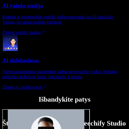
AI vaizdo studija
Kurkite ir redaguokite vaizdo įrašus nuo nulio su AI įrankiais.
Viskas, ko reikia vaizdo kūrimui.
Žiūrėti vaizdo studiją
AI dubliavimas
Vienu paspaudimu pasirinkite kalbą savo vaizdo įrašui. Sistema
priderins kalbėtojo balsą, intonaciją ir tempą.
Žiūrėti AI dubliavimą
Išbandykite patys
Štai ką galite nuveikti su Speechify Studio