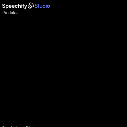
Rašykite 5× greičiau naudodami diktavimą balsu
Produktai
Sužinokite daugiau