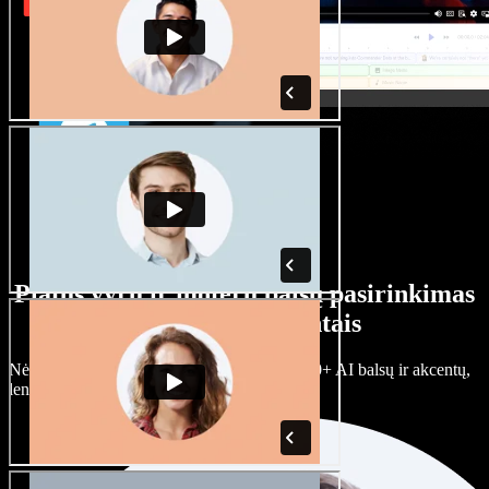
Platus vyrų ir moterų balsų pasirinkimas
su įvairiais akcentais
Nėra dviejų vienodų projektų. Rinkitės iš 100+ AI balsų ir akcentų,
lengvai juos prisitaikykite.