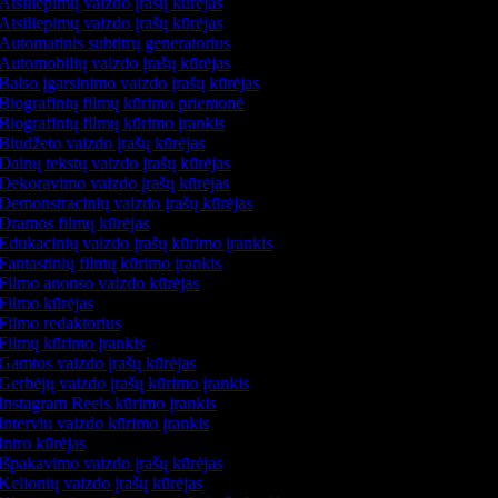
Atsiliepimų vaizdo įrašų kūrėjas
Atsiliepimų vaizdo įrašų kūrėjas
Automatinis subtitrų generatorius
Automobilių vaizdo įrašų kūrėjas
Balso įgarsinimo vaizdo įrašų kūrėjas
Biografinių filmų kūrimo priemonė
Biografinių filmų kūrimo įrankis
Biudžeto vaizdo įrašų kūrėjas
Dainų tekstų vaizdo įrašų kūrėjas
Dekoravimo vaizdo įrašų kūrėjas
Demonstracinių vaizdo įrašų kūrėjas
Dramos filmų kūrėjas
Edukacinių vaizdo įrašų kūrimo įrankis
Fantastinių filmų kūrimo įrankis
Filmo anonso vaizdo kūrėjas
Filmo kūrėjas
Filmo redaktorius
Filmų kūrimo įrankis
Gamtos vaizdo įrašų kūrėjas
Gerbėjų vaizdo įrašų kūrimo įrankis
Instagram Reels kūrimo įrankis
Interviu vaizdo kūrimo įrankis
Intro kūrėjas
Išpakavimo vaizdo įrašų kūrėjas
Kelionių vaizdo įrašų kūrėjas