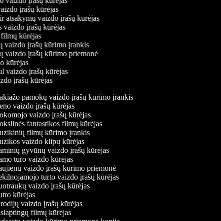
o vaizdo įrašų kūrėjas
vaizdo įrašų kūrėjas
ir atsakymų vaizdo įrašų kūrėjas
s vaizdo įrašų kūrėjas
 filmų kūrėjas
ų vaizdo įrašų kūrimo įrankis
nių vaizdo įrašų kūrimo priemonė
do kūrėjas
ul vaizdo įrašų kūrėjas
izdo įrašų kūrėjas
kiažo pamokų vaizdo įrašų kūrimo įrankis
no vaizdo įrašų kūrėjas
komojo vaizdo įrašų kūrėjas
slinės fantastikos filmų kūrėjas
zikinių filmų kūrimo įrankis
zikos vaizdo klipų kūrėjas
minių gyvūnų vaizdo įrašų kūrėjas
mo turo vaizdo kūrėjas
ujienų vaizdo įrašų kūrimo priemonė
kilnojamojo turto vaizdo įrašų kūrėjas
otraukų vaizdo įrašų kūrėjas
tro kūrėjas
odijų vaizdo įrašų kūrėjas
laptingų filmų kūrėjas