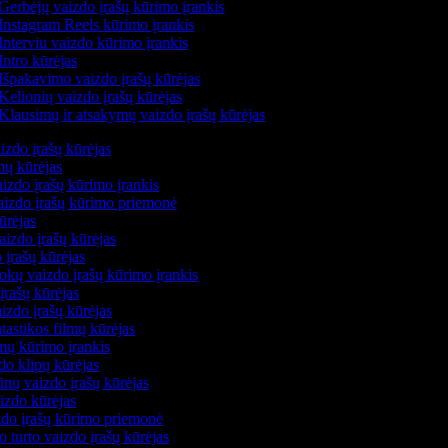
Gerbėjų vaizdo įrašų kūrimo įrankis
Instagram Reels kūrimo įrankis
Interviu vaizdo kūrimo įrankis
Intro kūrėjas
Išpakavimo vaizdo įrašų kūrėjas
Kelionių vaizdo įrašų kūrėjas
Klausimų ir atsakymų vaizdo įrašų kūrėjas
izdo įrašų kūrėjas
mų kūrėjas
izdo įrašų kūrimo įrankis
vaizdo įrašų kūrimo priemonė
kūrėjas
aizdo įrašų kūrėjas
 įrašų kūrėjas
kų vaizdo įrašų kūrimo įrankis
įrašų kūrėjas
izdo įrašų kūrėjas
ntastikos filmų kūrėjas
lmų kūrimo įrankis
do klipų kūrėjas
nų vaizdo įrašų kūrėjas
aizdo kūrėjas
zdo įrašų kūrimo priemonė
o turto vaizdo įrašų kūrėjas