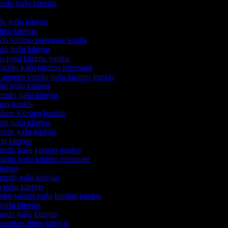
izdo įrašų kūrėjas
s
zdo įrašų kūrėjas
filmų kūrėjas
izdo kūrimo priemonė kopija
zdo įrašų kūrėjas
do įrašų kūrimo įrankis
 vaizdo įrašų kūrimo priemonė
 anonso vaizdo įrašų kūrimo įrankis
zdo įrašų kūrėjas
aizdo įrašo kūrėjas
imo įrankis
Filmo Kūrimo Įrankis
zdo įrašų kūrėjas
izdo įrašų kūrėjas
mų kūrėjas
izdo įrašų kūrimo įrankis
vaizdo įrašų kūrimo priemonė
kūrėjas
aizdo įrašų kūrėjas
 įrašų kūrėjas
kų vaizdo įrašų kūrimo įrankis
įrašų kūrėjas
izdo įrašų kūrėjas
ntastikos filmų kūrėjas