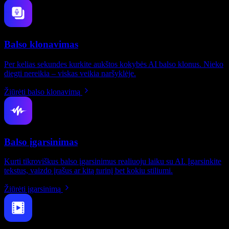
Balso klonavimas
Per kelias sekundes kurkite aukštos kokybės AI balso klonus. Nieko
diegti nereikia – viskas veikia naršyklėje.
Žiūrėti balso klonavimą
Balso įgarsinimas
Kurti tikroviškus balso įgarsinimus realiuoju laiku su AI. Įgarsinkite
tekstus, vaizdo įrašus ar kitą turinį bet kokiu stiliumi.
Žiūrėti įgarsinimą