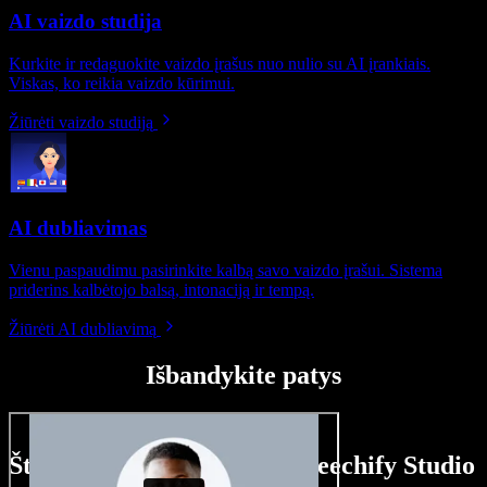
AI vaizdo studija
Kurkite ir redaguokite vaizdo įrašus nuo nulio su AI įrankiais.
Viskas, ko reikia vaizdo kūrimui.
Žiūrėti vaizdo studiją
AI dubliavimas
Vienu paspaudimu pasirinkite kalbą savo vaizdo įrašui. Sistema
priderins kalbėtojo balsą, intonaciją ir tempą.
Žiūrėti AI dubliavimą
Išbandykite patys
Štai ką galite nuveikti su Speechify Studio