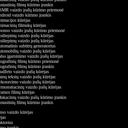
tastinių filmų kūrimo įrankis
MR vaizdo įrašų kūrimo priemonė
droid vaizdo kūrimo įrankis
imacijos kūrėjas
imacinių filmukų kūrėjas
onso vaizdo įrašų kūrimo priemonė
iliepimų vaizdo įrašų kūrėjas
iliepimų vaizdo įrašų kūrėjas
omatinis subtitrų generatorius
tomobilių vaizdo įrašų kūrėjas
so įgarsinimo vaizdo įrašų kūrėjas
ografinių filmų kūrimo priemonė
grafinių filmų kūrimo įrankis
udžeto vaizdo įrašų kūrėjas
nų tekstų vaizdo įrašų kūrėjas
koravimo vaizdo įrašų kūrėjas
monstracinių vaizdo įrašų kūrėjas
amos filmų kūrėjas
ukacinių vaizdo įrašų kūrimo įrankis
tastinių filmų kūrimo įrankis
onso vaizdo kūrėjas
rėjas
daktorius
rimo įrankis