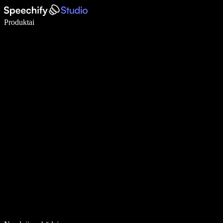
Rašykite 5× greičiau naudodami diktavimą balsu
Produktai
Sužinokite daugiau