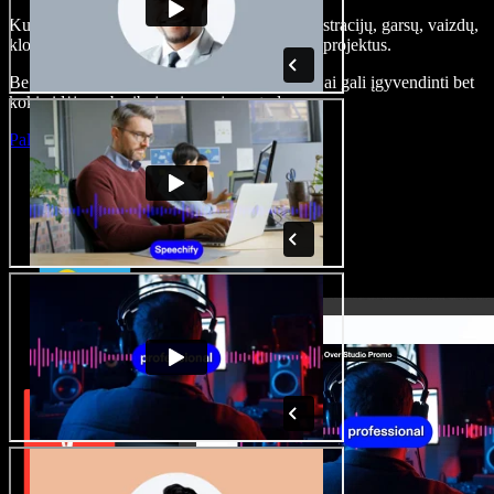
Kurkite įgarsinimus, pridėkite nemokamų iliustracijų, garsų, vaizdų,
klonuokite balsą – kurkite pilnus, įspūdingus projektus.
Be jokių mokymų ir viskas naršyklėje – kūrėjai gali įgyvendinti bet
kokią idėją, neberibojami senųjų metodų.
Paleisti studiją