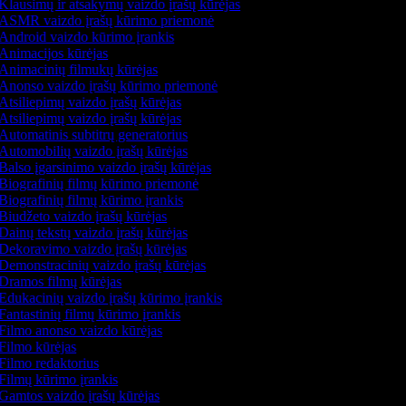
Klausimų ir atsakymų vaizdo įrašų kūrėjas
ASMR vaizdo įrašų kūrimo priemonė
Android vaizdo kūrimo įrankis
Animacijos kūrėjas
Animacinių filmukų kūrėjas
Anonso vaizdo įrašų kūrimo priemonė
Atsiliepimų vaizdo įrašų kūrėjas
Atsiliepimų vaizdo įrašų kūrėjas
Automatinis subtitrų generatorius
Automobilių vaizdo įrašų kūrėjas
Balso įgarsinimo vaizdo įrašų kūrėjas
Biografinių filmų kūrimo priemonė
Biografinių filmų kūrimo įrankis
Biudžeto vaizdo įrašų kūrėjas
Dainų tekstų vaizdo įrašų kūrėjas
Dekoravimo vaizdo įrašų kūrėjas
Demonstracinių vaizdo įrašų kūrėjas
Dramos filmų kūrėjas
Edukacinių vaizdo įrašų kūrimo įrankis
Fantastinių filmų kūrimo įrankis
Filmo anonso vaizdo kūrėjas
Filmo kūrėjas
Filmo redaktorius
Filmų kūrimo įrankis
Gamtos vaizdo įrašų kūrėjas