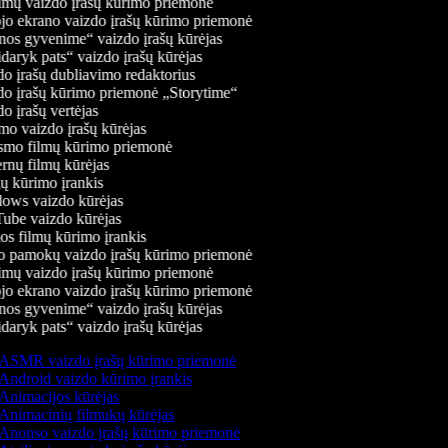
mų vaizdo įrašų kūrimo priemonė
jo ekrano vaizdo įrašų kūrimo priemonė
os gyvenime“ vaizdo įrašų kūrėjas
daryk pats“ vaizdo įrašų kūrėjas
o įrašų dubliavimo redaktorius
o įrašų kūrimo priemonė „Storytime“
o įrašų vertėjas
o vaizdo įrašų kūrėjas
mo filmų kūrimo priemonė
rnų filmų kūrėjas
 kūrimo įrankis
ws vaizdo kūrėjas
be vaizdo kūrėjas
s filmų kūrimo įrankis
 pamokų vaizdo įrašų kūrimo priemonė
mų vaizdo įrašų kūrimo priemonė
jo ekrano vaizdo įrašų kūrimo priemonė
os gyvenime“ vaizdo įrašų kūrėjas
daryk pats“ vaizdo įrašų kūrėjas
ASMR vaizdo įrašų kūrimo priemonė
Android vaizdo kūrimo įrankis
Animacijos kūrėjas
Animacinių filmukų kūrėjas
Anonso vaizdo įrašų kūrimo priemonė