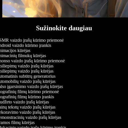
Sužinokite daugiau
MR vaizdo įrašų kūrimo priemonė
droid vaizdo kūrimo įrankis
imacijos kūrėjas
imacinių filmukų kūrėjas
onso vaizdo įrašų kūrimo priemonė
iliepimų vaizdo įrašų kūrėjas
iliepimų vaizdo įrašų kūrėjas
omatinis subtitrų generatorius
tomobilių vaizdo įrašų kūrėjas
so įgarsinimo vaizdo įrašų kūrėjas
ografinių filmų kūrimo priemonė
grafinių filmų kūrimo įrankis
udžeto vaizdo įrašų kūrėjas
nų tekstų vaizdo įrašų kūrėjas
koravimo vaizdo įrašų kūrėjas
monstracinių vaizdo įrašų kūrėjas
amos filmų kūrėjas
ukacinių vaizdo įrašų kūrimo įrankis