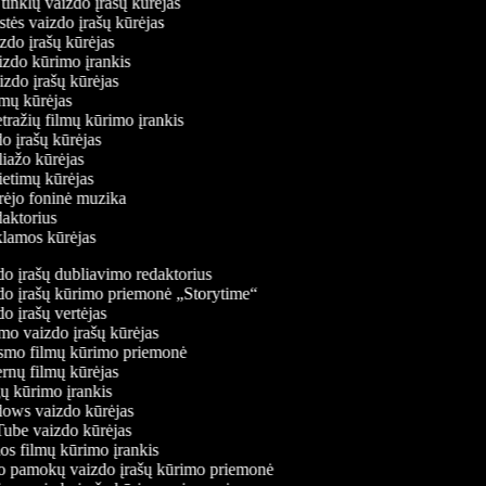
ų tinklų vaizdo įrašų kūrėjas
stės vaizdo įrašų kūrėjas
izdo įrašų kūrėjas
aizdo kūrimo įrankis
izdo įrašų kūrėjas
filmų kūrėjas
tražių filmų kūrimo įrankis
do įrašų kūrėjas
liažo kūrėjas
vietimų kūrėjas
ūrėjo foninė muzika
edaktorius
eklamos kūrėjas
o įrašų dubliavimo redaktorius
o įrašų kūrimo priemonė „Storytime“
o įrašų vertėjas
o vaizdo įrašų kūrėjas
mo filmų kūrimo priemonė
rnų filmų kūrėjas
 kūrimo įrankis
ws vaizdo kūrėjas
be vaizdo kūrėjas
s filmų kūrimo įrankis
 pamokų vaizdo įrašų kūrimo priemonė