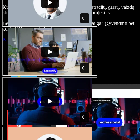
Kurkite įgarsinimus, pridėkite nemokamų iliustracijų, garsų, vaizdų,
klonuokite balsą – kurkite pilnus, įspūdingus projektus.
Be jokių mokymų ir viskas naršyklėje – kūrėjai gali įgyvendinti bet
kokią idėją, neberibojami senųjų metodų.
Paleisti studiją