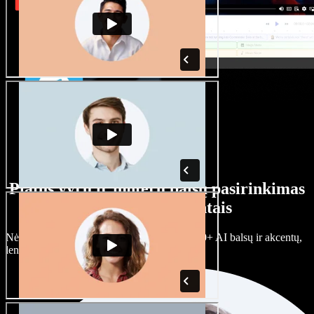
Platus vyrų ir moterų balsų pasirinkimas
su įvairiais akcentais
Nėra dviejų vienodų projektų. Rinkitės iš 100+ AI balsų ir akcentų,
lengvai juos prisitaikykite.