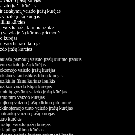
o vaizdo įrašų kūrėjas
vaizdo įrašų kūrėjas
ir atsakymų vaizdo įrašų kūrėjas
s vaizdo įrašų kūrėjas
 filmų kūrėjas
ų vaizdo įrašų kūrimo įrankis
nių vaizdo įrašų kūrimo priemonė
do kūrėjas
ul vaizdo įrašų kūrėjas
izdo įrašų kūrėjas
kiažo pamokų vaizdo įrašų kūrimo įrankis
no vaizdo įrašų kūrėjas
komojo vaizdo įrašų kūrėjas
slinės fantastikos filmų kūrėjas
zikinių filmų kūrimo įrankis
zikos vaizdo klipų kūrėjas
minių gyvūnų vaizdo įrašų kūrėjas
mo turo vaizdo kūrėjas
ujienų vaizdo įrašų kūrimo priemonė
kilnojamojo turto vaizdo įrašų kūrėjas
otraukų vaizdo įrašų kūrėjas
tro kūrėjas
odijų vaizdo įrašų kūrėjas
slaptingų filmų kūrėjas