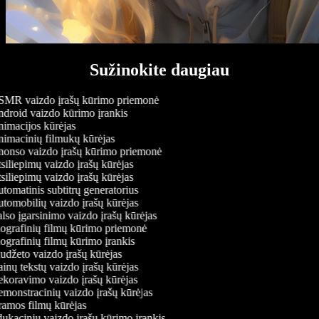
Sužinokite daugiau
MR vaizdo įrašų kūrimo priemonė
droid vaizdo kūrimo įrankis
imacijos kūrėjas
imacinių filmukų kūrėjas
onso vaizdo įrašų kūrimo priemonė
iliepimų vaizdo įrašų kūrėjas
iliepimų vaizdo įrašų kūrėjas
omatinis subtitrų generatorius
tomobilių vaizdo įrašų kūrėjas
so įgarsinimo vaizdo įrašų kūrėjas
ografinių filmų kūrimo priemonė
ografinių filmų kūrimo įrankis
udžeto vaizdo įrašų kūrėjas
nų tekstų vaizdo įrašų kūrėjas
koravimo vaizdo įrašų kūrėjas
monstracinių vaizdo įrašų kūrėjas
amos filmų kūrėjas
ukacinių vaizdo įrašų kūrimo įrankis