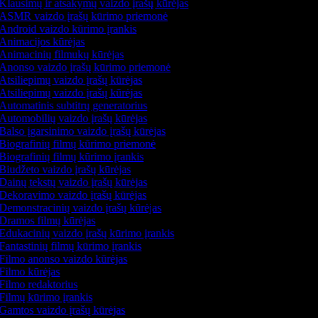
Klausimų ir atsakymų vaizdo įrašų kūrėjas
ASMR vaizdo įrašų kūrimo priemonė
Android vaizdo kūrimo įrankis
Animacijos kūrėjas
Animacinių filmukų kūrėjas
Anonso vaizdo įrašų kūrimo priemonė
Atsiliepimų vaizdo įrašų kūrėjas
Atsiliepimų vaizdo įrašų kūrėjas
Automatinis subtitrų generatorius
Automobilių vaizdo įrašų kūrėjas
Balso įgarsinimo vaizdo įrašų kūrėjas
Biografinių filmų kūrimo priemonė
Biografinių filmų kūrimo įrankis
Biudžeto vaizdo įrašų kūrėjas
Dainų tekstų vaizdo įrašų kūrėjas
Dekoravimo vaizdo įrašų kūrėjas
Demonstracinių vaizdo įrašų kūrėjas
Dramos filmų kūrėjas
Edukacinių vaizdo įrašų kūrimo įrankis
Fantastinių filmų kūrimo įrankis
Filmo anonso vaizdo kūrėjas
Filmo kūrėjas
Filmo redaktorius
Filmų kūrimo įrankis
Gamtos vaizdo įrašų kūrėjas