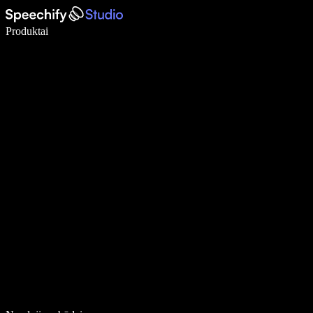
Rašykite 5× greičiau naudodami diktavimą balsu
Produktai
Sužinokite daugiau