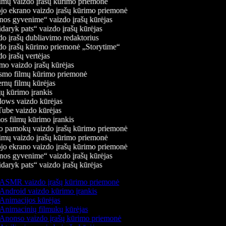
mų vaizdo įrašų kūrimo priemonė
jo ekrano vaizdo įrašų kūrimo priemonė
os gyvenime“ vaizdo įrašų kūrėjas
daryk pats“ vaizdo įrašų kūrėjas
o įrašų dubliavimo redaktorius
o įrašų kūrimo priemonė „Storytime“
o įrašų vertėjas
o vaizdo įrašų kūrėjas
mo filmų kūrimo priemonė
rnų filmų kūrėjas
 kūrimo įrankis
ws vaizdo kūrėjas
be vaizdo kūrėjas
s filmų kūrimo įrankis
 pamokų vaizdo įrašų kūrimo priemonė
mų vaizdo įrašų kūrimo priemonė
jo ekrano vaizdo įrašų kūrimo priemonė
os gyvenime“ vaizdo įrašų kūrėjas
daryk pats“ vaizdo įrašų kūrėjas
ASMR vaizdo įrašų kūrimo priemonė
Android vaizdo kūrimo įrankis
Animacijos kūrėjas
Animacinių filmukų kūrėjas
Anonso vaizdo įrašų kūrimo priemonė