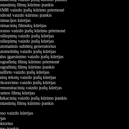
tastinių filmų kūrimo įrankis
MR vaizdo įrašų kūrimo priemonė
droid vaizdo kūrimo įrankis
imacijos kūrėjas
imacinių filmukų kūrėjas
onso vaizdo įrašų kūrimo priemonė
iliepimų vaizdo įrašų kūrėjas
iliepimų vaizdo įrašų kūrėjas
omatinis subtitrų generatorius
tomobilių vaizdo įrašų kūrėjas
so įgarsinimo vaizdo įrašų kūrėjas
ografinių filmų kūrimo priemonė
ografinių filmų kūrimo įrankis
udžeto vaizdo įrašų kūrėjas
nų tekstų vaizdo įrašų kūrėjas
koravimo vaizdo įrašų kūrėjas
monstracinių vaizdo įrašų kūrėjas
amos filmų kūrėjas
ukacinių vaizdo įrašų kūrimo įrankis
tastinių filmų kūrimo įrankis
onso vaizdo kūrėjas
rėjas
aktorius
rimo įrankis