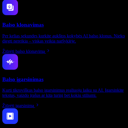
Balso klonavimas
Per kelias sekundes kurkite aukštos kokybės AI balso klonus. Nieko
diegti nereikia – viskas veikia naršyklėje.
Žiūrėti balso klonavimą
Balso įgarsinimas
Kurti tikroviškus balso įgarsinimus realiuoju laiku su AI. Įgarsinkite
tekstus, vaizdo įrašus ar kitą turinį bet kokiu stiliumi.
Žiūrėti įgarsinimą