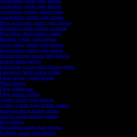
Atsiliepimų vaizdo įrašų kūrėjas
Atsiliepimų vaizdo įrašų kūrėjas
Automatinis subtitrų generatorius
Automobilių vaizdo įrašų kūrėjas
Balso įgarsinimo vaizdo įrašų kūrėjas
Biografinių filmų kūrimo priemonė
Biografinių filmų kūrimo įrankis
Biudžeto vaizdo įrašų kūrėjas
Dainų tekstų vaizdo įrašų kūrėjas
Dekoravimo vaizdo įrašų kūrėjas
Demonstracinių vaizdo įrašų kūrėjas
Dramos filmų kūrėjas
Edukacinių vaizdo įrašų kūrimo įrankis
Fantastinių filmų kūrimo įrankis
Filmo anonso vaizdo kūrėjas
Filmo kūrėjas
Filmo redaktorius
Filmų kūrimo įrankis
Gamtos vaizdo įrašų kūrėjas
Gerbėjų vaizdo įrašų kūrimo įrankis
Instagram Reels kūrimo įrankis
Interviu vaizdo kūrimo įrankis
Intro kūrėjas
Išpakavimo vaizdo įrašų kūrėjas
Kelionių vaizdo įrašų kūrėjas