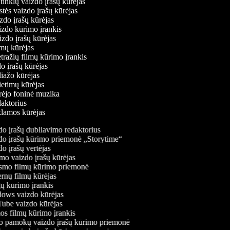
ų tinklų vaizdo įrašų kūrėjas
stės vaizdo įrašų kūrėjas
izdo įrašų kūrėjas
aizdo kūrimo įrankis
izdo įrašų kūrėjas
filmų kūrėjas
tražių filmų kūrimo įrankis
do įrašų kūrėjas
liažo kūrėjas
vietimų kūrėjas
ūrėjo foninė muzika
edaktorius
eklamos kūrėjas
o įrašų dubliavimo redaktorius
o įrašų kūrimo priemonė „Storytime“
o įrašų vertėjas
o vaizdo įrašų kūrėjas
mo filmų kūrimo priemonė
rnų filmų kūrėjas
 kūrimo įrankis
ws vaizdo kūrėjas
be vaizdo kūrėjas
s filmų kūrimo įrankis
 pamokų vaizdo įrašų kūrimo priemonė