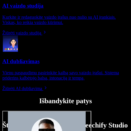
AI vaizdo studija
Kurkite ir redaguokite vaizdo įrašus nuo nulio su AI įrankiais.
Viskas, ko reikia vaizdo kūrimui.
Žiūrėti vaizdo studiją
AI dubliavimas
Vienu paspaudimu pasirinkite kalbą savo vaizdo įrašui. Sistema
priderins kalbėtojo balsą, intonaciją ir tempą.
Žiūrėti AI dubliavimą
Išbandykite patys
Štai ką galite nuveikti su Speechify Studio