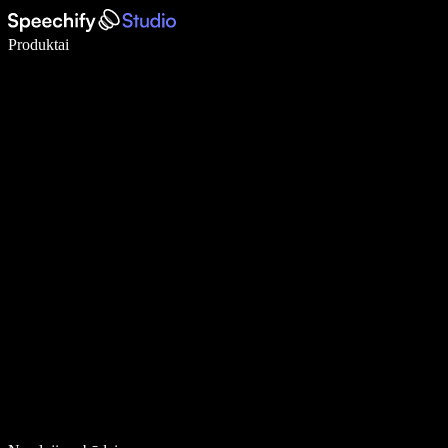
Rašykite 5× greičiau naudodami diktavimą balsu
Produktai
Sužinokite daugiau