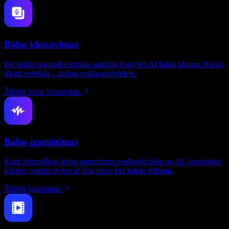
Balso klonavimas
Per kelias sekundes kurkite aukštos kokybės AI balso klonus. Nieko
diegti nereikia – viskas veikia naršyklėje.
Žiūrėti balso klonavimą
Balso įgarsinimas
Kurti tikroviškus balso įgarsinimus realiuoju laiku su AI. Įgarsinkite
tekstus, vaizdo įrašus ar kitą turinį bet kokiu stiliumi.
Žiūrėti įgarsinimą