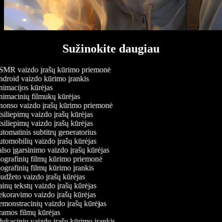
Sužinokite daugiau
MR vaizdo įrašų kūrimo priemonė
droid vaizdo kūrimo įrankis
imacijos kūrėjas
imacinių filmukų kūrėjas
onso vaizdo įrašų kūrimo priemonė
iliepimų vaizdo įrašų kūrėjas
iliepimų vaizdo įrašų kūrėjas
tomatinis subtitrų generatorius
tomobilių vaizdo įrašų kūrėjas
lso įgarsinimo vaizdo įrašų kūrėjas
ografinių filmų kūrimo priemonė
ografinių filmų kūrimo įrankis
udžeto vaizdo įrašų kūrėjas
inų tekstų vaizdo įrašų kūrėjas
koravimo vaizdo įrašų kūrėjas
monstracinių vaizdo įrašų kūrėjas
amos filmų kūrėjas
ukacinių vaizdo įrašų kūrimo įrankis