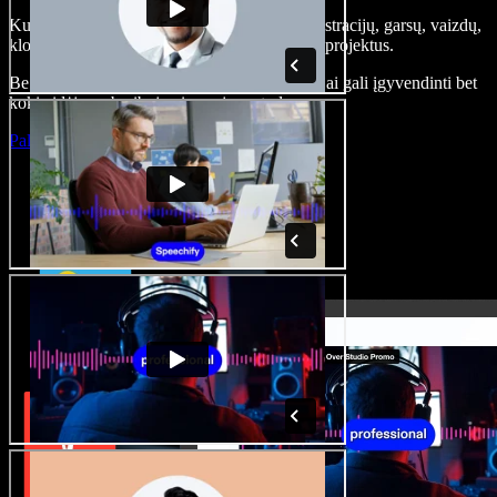
Kurkite įgarsinimus, pridėkite nemokamų iliustracijų, garsų, vaizdų,
klonuokite balsą – kurkite pilnus, įspūdingus projektus.
Be jokių mokymų ir viskas naršyklėje – kūrėjai gali įgyvendinti bet
kokią idėją, neberibojami senųjų metodų.
Paleisti studiją