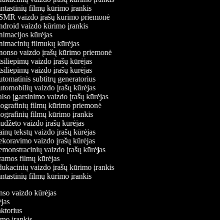
tastinių filmų kūrimo įrankis
MR vaizdo įrašų kūrimo priemonė
droid vaizdo kūrimo įrankis
imacijos kūrėjas
imacinių filmukų kūrėjas
onso vaizdo įrašų kūrimo priemonė
iliepimų vaizdo įrašų kūrėjas
iliepimų vaizdo įrašų kūrėjas
tomatinis subtitrų generatorius
tomobilių vaizdo įrašų kūrėjas
lso įgarsinimo vaizdo įrašų kūrėjas
ografinių filmų kūrimo priemonė
ografinių filmų kūrimo įrankis
udžeto vaizdo įrašų kūrėjas
inų tekstų vaizdo įrašų kūrėjas
koravimo vaizdo įrašų kūrėjas
monstracinių vaizdo įrašų kūrėjas
amos filmų kūrėjas
ukacinių vaizdo įrašų kūrimo įrankis
tastinių filmų kūrimo įrankis
onso vaizdo kūrėjas
rėjas
aktorius
rimo įrankis