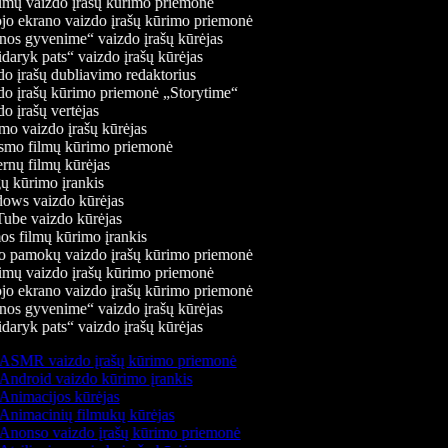
mų vaizdo įrašų kūrimo priemonė
jo ekrano vaizdo įrašų kūrimo priemonė
os gyvenime“ vaizdo įrašų kūrėjas
daryk pats“ vaizdo įrašų kūrėjas
o įrašų dubliavimo redaktorius
o įrašų kūrimo priemonė „Storytime“
o įrašų vertėjas
o vaizdo įrašų kūrėjas
mo filmų kūrimo priemonė
rnų filmų kūrėjas
 kūrimo įrankis
ws vaizdo kūrėjas
be vaizdo kūrėjas
s filmų kūrimo įrankis
 pamokų vaizdo įrašų kūrimo priemonė
mų vaizdo įrašų kūrimo priemonė
jo ekrano vaizdo įrašų kūrimo priemonė
os gyvenime“ vaizdo įrašų kūrėjas
daryk pats“ vaizdo įrašų kūrėjas
ASMR vaizdo įrašų kūrimo priemonė
Android vaizdo kūrimo įrankis
Animacijos kūrėjas
Animacinių filmukų kūrėjas
Anonso vaizdo įrašų kūrimo priemonė