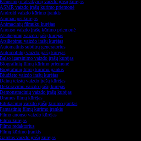
Klausimų ir atsakymų vaizdo įrašų kūrėjas
ASMR vaizdo įrašų kūrimo priemonė
Android vaizdo kūrimo įrankis
Animacijos kūrėjas
Animacinių filmukų kūrėjas
Anonso vaizdo įrašų kūrimo priemonė
Atsiliepimų vaizdo įrašų kūrėjas
Atsiliepimų vaizdo įrašų kūrėjas
Automatinis subtitrų generatorius
Automobilių vaizdo įrašų kūrėjas
Balso įgarsinimo vaizdo įrašų kūrėjas
Biografinių filmų kūrimo priemonė
Biografinių filmų kūrimo įrankis
Biudžeto vaizdo įrašų kūrėjas
Dainų tekstų vaizdo įrašų kūrėjas
Dekoravimo vaizdo įrašų kūrėjas
Demonstracinių vaizdo įrašų kūrėjas
Dramos filmų kūrėjas
Edukacinių vaizdo įrašų kūrimo įrankis
Fantastinių filmų kūrimo įrankis
Filmo anonso vaizdo kūrėjas
Filmo kūrėjas
Filmo redaktorius
Filmų kūrimo įrankis
Gamtos vaizdo įrašų kūrėjas