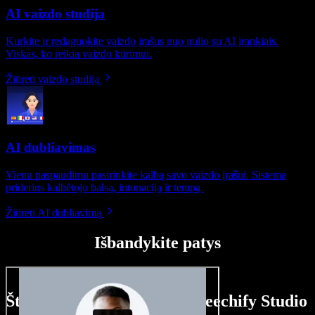
AI vaizdo studija
Kurkite ir redaguokite vaizdo įrašus nuo nulio su AI įrankiais.
Viskas, ko reikia vaizdo kūrimui.
Žiūrėti vaizdo studiją
AI dubliavimas
Vienu paspaudimu pasirinkite kalbą savo vaizdo įrašui. Sistema
priderins kalbėtojo balsą, intonaciją ir tempą.
Žiūrėti AI dubliavimą
Išbandykite patys
Štai ką galite nuveikti su Speechify Studio