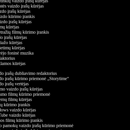
ų tinklų vaizdo įrašų kūrėjas
stės vaizdo įrašų kūrėjas
izdo įrašų kūrėjas
aizdo kūrimo įrankis
izdo įrašų kūrėjas
filmų kūrėjas
tražių filmų kūrimo įrankis
do įrašų kūrėjas
liažo kūrėjas
vietimų kūrėjas
ūrėjo foninė muzika
daktorius
eklamos kūrėjas
o įrašų dubliavimo redaktorius
o įrašų kūrimo priemonė „Storytime“
o įrašų vertėjas
o vaizdo įrašų kūrėjas
mo filmų kūrimo priemonė
rnų filmų kūrėjas
 kūrimo įrankis
ws vaizdo kūrėjas
be vaizdo kūrėjas
s filmų kūrimo įrankis
 pamokų vaizdo įrašų kūrimo priemonė