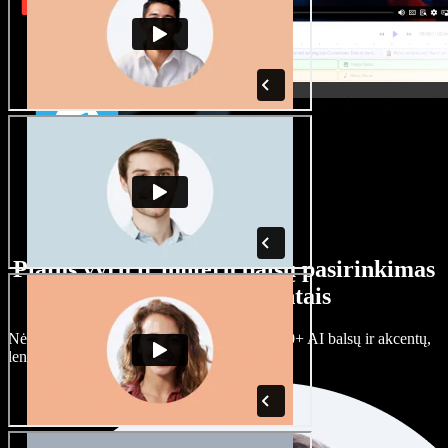
Platus vyrų ir moterų balsų pasirinkimas
su įvairiais akcentais
Nėra dviejų vienodų projektų. Rinkitės iš 100+ AI balsų ir akcentų,
lengvai juos prisitaikykite.