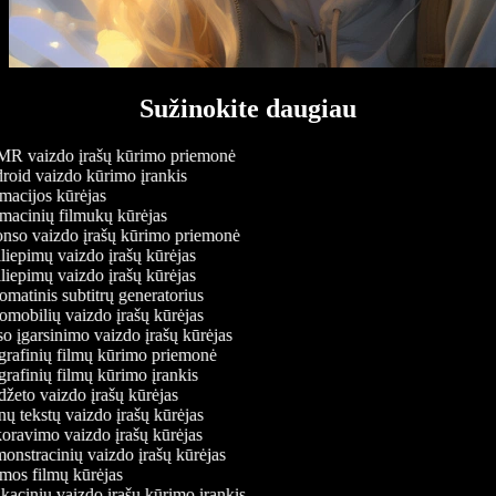
Sužinokite daugiau
 vaizdo įrašų kūrimo priemonė
oid vaizdo kūrimo įrankis
acijos kūrėjas
acinių filmukų kūrėjas
so vaizdo įrašų kūrimo priemonė
liepimų vaizdo įrašų kūrėjas
liepimų vaizdo įrašų kūrėjas
matinis subtitrų generatorius
mobilių vaizdo įrašų kūrėjas
o įgarsinimo vaizdo įrašų kūrėjas
rafinių filmų kūrimo priemonė
rafinių filmų kūrimo įrankis
žeto vaizdo įrašų kūrėjas
ų tekstų vaizdo įrašų kūrėjas
ravimo vaizdo įrašų kūrėjas
nstracinių vaizdo įrašų kūrėjas
os filmų kūrėjas
acinių vaizdo įrašų kūrimo įrankis