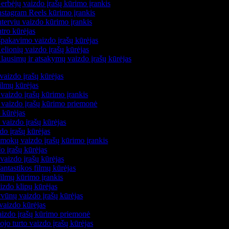
rbėjų vaizdo įrašų kūrimo įrankis
stagram Reels kūrimo įrankis
terviu vaizdo kūrimo įrankis
tro kūrėjas
pakavimo vaizdo įrašų kūrėjas
lionių vaizdo įrašų kūrėjas
ausimų ir atsakymų vaizdo įrašų kūrėjas
vaizdo įrašų kūrėjas
ilmų kūrėjas
vaizdo įrašų kūrimo įrankis
ų vaizdo įrašų kūrimo priemonė
o kūrėjas
 vaizdo įrašų kūrėjas
do įrašų kūrėjas
mokų vaizdo įrašų kūrimo įrankis
o įrašų kūrėjas
vaizdo įrašų kūrėjas
fantastikos filmų kūrėjas
filmų kūrimo įrankis
izdo klipų kūrėjas
vūnų vaizdo įrašų kūrėjas
 vaizdo kūrėjas
aizdo įrašų kūrimo priemonė
ojo turto vaizdo įrašų kūrėjas