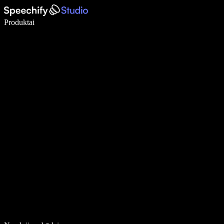
Rašykite 5× greičiau naudodami diktavimą balsu
Produktai
Sužinokite daugiau