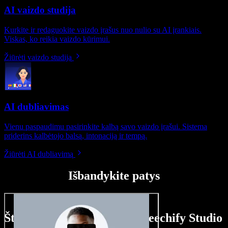
AI vaizdo studija
Kurkite ir redaguokite vaizdo įrašus nuo nulio su AI įrankiais.
Viskas, ko reikia vaizdo kūrimui.
Žiūrėti vaizdo studiją
AI dubliavimas
Vienu paspaudimu pasirinkite kalbą savo vaizdo įrašui. Sistema
priderins kalbėtojo balsą, intonaciją ir tempą.
Žiūrėti AI dubliavimą
Išbandykite patys
Štai ką galite nuveikti su Speechify Studio