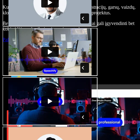
Kurkite įgarsinimus, pridėkite nemokamų iliustracijų, garsų, vaizdų,
klonuokite balsą – kurkite pilnus, įspūdingus projektus.
Be jokių mokymų ir viskas naršyklėje – kūrėjai gali įgyvendinti bet
kokią idėją, neberibojami senųjų metodų.
Paleisti studiją