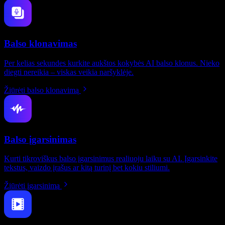
Balso klonavimas
Per kelias sekundes kurkite aukštos kokybės AI balso klonus. Nieko
diegti nereikia – viskas veikia naršyklėje.
Žiūrėti balso klonavimą
Balso įgarsinimas
Kurti tikroviškus balso įgarsinimus realiuoju laiku su AI. Įgarsinkite
tekstus, vaizdo įrašus ar kitą turinį bet kokiu stiliumi.
Žiūrėti įgarsinimą