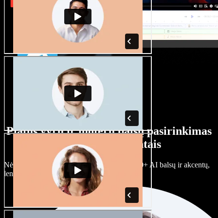
Platus vyrų ir moterų balsų pasirinkimas
su įvairiais akcentais
Nėra dviejų vienodų projektų. Rinkitės iš 100+ AI balsų ir akcentų,
lengvai juos prisitaikykite.