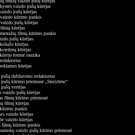
inių tinklų vaizdo įrašų kūrėjas
nkystės vaizdo įrašų kūrėjas
 vaizdo įrašų kūrėjas
 vaizdo kūrimo įrankis
 vaizdo įrašų kūrėjas
ių filmų kūrėjas
metražių filmų kūrimo įrankis
aizdo įrašų kūrėjas
 koliažo kūrėjas
 kvietimų kūrėjas
 kūrėjo foninė muzika
 redaktorius
 reklamos kūrėjas
įrašų dubliavimo redaktorius
įrašų kūrimo priemonė „Storytime“
rašų vertėjas
vaizdo įrašų kūrėjas
 filmų kūrimo priemonė
ų filmų kūrėjas
ūrimo įrankis
 vaizdo kūrėjas
 vaizdo kūrėjas
filmų kūrimo įrankis
amokų vaizdo įrašų kūrimo priemonė