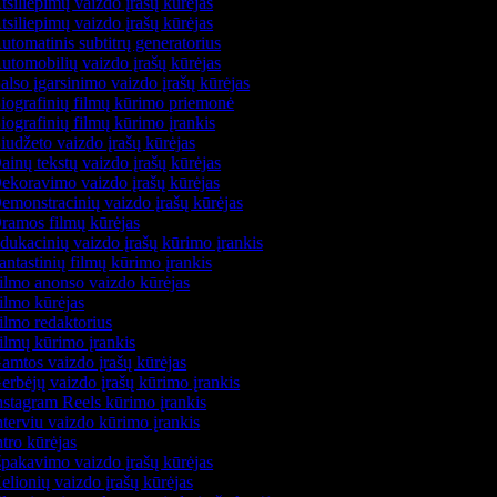
siliepimų vaizdo įrašų kūrėjas
siliepimų vaizdo įrašų kūrėjas
tomatinis subtitrų generatorius
tomobilių vaizdo įrašų kūrėjas
lso įgarsinimo vaizdo įrašų kūrėjas
ografinių filmų kūrimo priemonė
ografinių filmų kūrimo įrankis
udžeto vaizdo įrašų kūrėjas
inų tekstų vaizdo įrašų kūrėjas
koravimo vaizdo įrašų kūrėjas
monstracinių vaizdo įrašų kūrėjas
ramos filmų kūrėjas
ukacinių vaizdo įrašų kūrimo įrankis
ntastinių filmų kūrimo įrankis
lmo anonso vaizdo kūrėjas
lmo kūrėjas
lmo redaktorius
lmų kūrimo įrankis
mtos vaizdo įrašų kūrėjas
rbėjų vaizdo įrašų kūrimo įrankis
stagram Reels kūrimo įrankis
terviu vaizdo kūrimo įrankis
tro kūrėjas
pakavimo vaizdo įrašų kūrėjas
lionių vaizdo įrašų kūrėjas