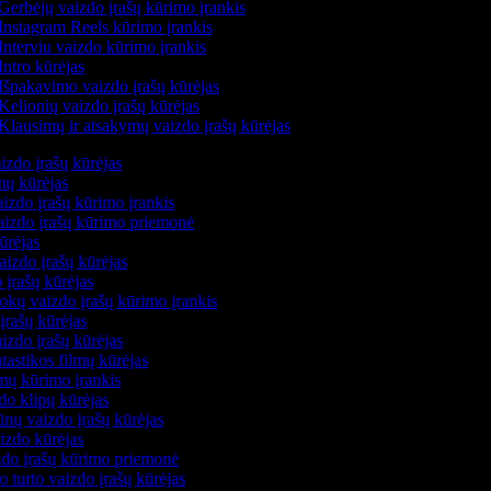
Gerbėjų vaizdo įrašų kūrimo įrankis
Instagram Reels kūrimo įrankis
Interviu vaizdo kūrimo įrankis
Intro kūrėjas
Išpakavimo vaizdo įrašų kūrėjas
Kelionių vaizdo įrašų kūrėjas
Klausimų ir atsakymų vaizdo įrašų kūrėjas
izdo įrašų kūrėjas
lmų kūrėjas
izdo įrašų kūrimo įrankis
vaizdo įrašų kūrimo priemonė
kūrėjas
aizdo įrašų kūrėjas
 įrašų kūrėjas
okų vaizdo įrašų kūrimo įrankis
įrašų kūrėjas
izdo įrašų kūrėjas
ntastikos filmų kūrėjas
lmų kūrimo įrankis
do klipų kūrėjas
nų vaizdo įrašų kūrėjas
aizdo kūrėjas
izdo įrašų kūrimo priemonė
o turto vaizdo įrašų kūrėjas