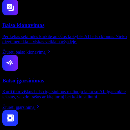
Balso klonavimas
Per kelias sekundes kurkite aukštos kokybės AI balso klonus. Nieko
diegti nereikia – viskas veikia naršyklėje.
Žiūrėti balso klonavimą
Balso įgarsinimas
Kurti tikroviškus balso įgarsinimus realiuoju laiku su AI. Įgarsinkite
tekstus, vaizdo įrašus ar kitą turinį bet kokiu stiliumi.
Žiūrėti įgarsinimą