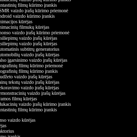
tastinių filmų kūrimo įrankis
MR vaizdo įrašų kūrimo priemonė
droid vaizdo kūrimo įrankis
imacijos kūrėjas
imacinių filmukų kūrėjas
onso vaizdo įrašų kūrimo priemonė
iliepimų vaizdo įrašų kūrėjas
iliepimų vaizdo įrašų kūrėjas
omatinis subtitrų generatorius
tomobilių vaizdo įrašų kūrėjas
so įgarsinimo vaizdo įrašų kūrėjas
ografinių filmų kūrimo priemonė
grafinių filmų kūrimo įrankis
džeto vaizdo įrašų kūrėjas
nų tekstų vaizdo įrašų kūrėjas
koravimo vaizdo įrašų kūrėjas
monstracinių vaizdo įrašų kūrėjas
amos filmų kūrėjas
ukacinių vaizdo įrašų kūrimo įrankis
tastinių filmų kūrimo įrankis
onso vaizdo kūrėjas
rėjas
daktorius
rimo įrankis