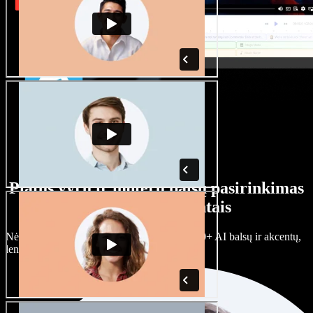
Platus vyrų ir moterų balsų pasirinkimas
su įvairiais akcentais
Nėra dviejų vienodų projektų. Rinkitės iš 100+ AI balsų ir akcentų,
lengvai juos prisitaikykite.