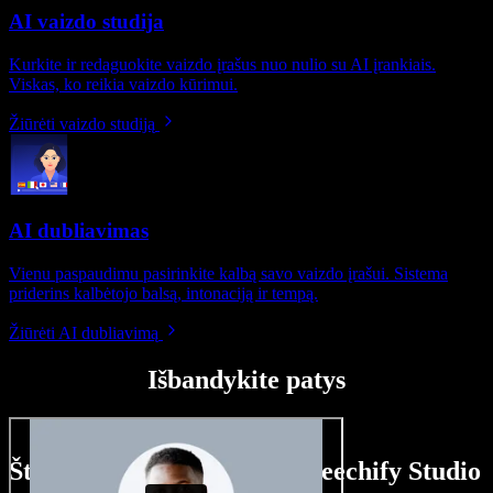
AI vaizdo studija
Kurkite ir redaguokite vaizdo įrašus nuo nulio su AI įrankiais.
Viskas, ko reikia vaizdo kūrimui.
Žiūrėti vaizdo studiją
AI dubliavimas
Vienu paspaudimu pasirinkite kalbą savo vaizdo įrašui. Sistema
priderins kalbėtojo balsą, intonaciją ir tempą.
Žiūrėti AI dubliavimą
Išbandykite patys
Štai ką galite nuveikti su Speechify Studio