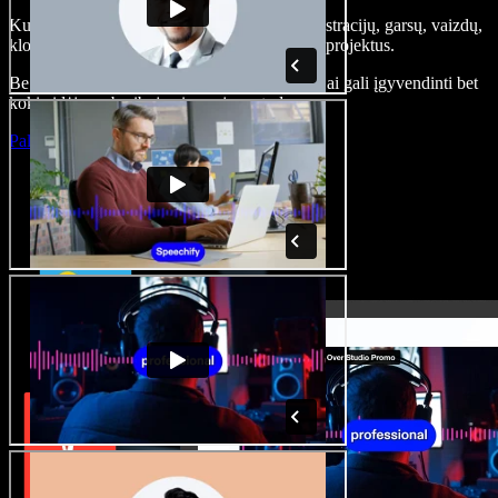
Kurkite įgarsinimus, pridėkite nemokamų iliustracijų, garsų, vaizdų,
klonuokite balsą – kurkite pilnus, įspūdingus projektus.
Be jokių mokymų ir viskas naršyklėje – kūrėjai gali įgyvendinti bet
kokią idėją, neberibojami senųjų metodų.
Paleisti studiją