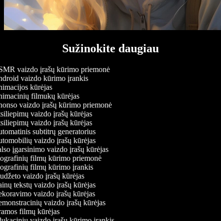
Sužinokite daugiau
MR vaizdo įrašų kūrimo priemonė
droid vaizdo kūrimo įrankis
imacijos kūrėjas
imacinių filmukų kūrėjas
onso vaizdo įrašų kūrimo priemonė
iliepimų vaizdo įrašų kūrėjas
iliepimų vaizdo įrašų kūrėjas
omatinis subtitrų generatorius
tomobilių vaizdo įrašų kūrėjas
so įgarsinimo vaizdo įrašų kūrėjas
ografinių filmų kūrimo priemonė
grafinių filmų kūrimo įrankis
džeto vaizdo įrašų kūrėjas
nų tekstų vaizdo įrašų kūrėjas
koravimo vaizdo įrašų kūrėjas
monstracinių vaizdo įrašų kūrėjas
amos filmų kūrėjas
ukacinių vaizdo įrašų kūrimo įrankis