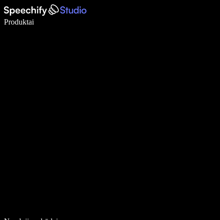
Rašykite 5× greičiau naudodami diktavimą balsu
Produktai
Sužinokite daugiau