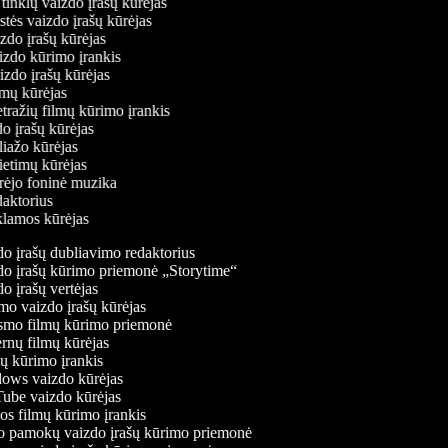
ų tinklų vaizdo įrašų kūrėjas
stės vaizdo įrašų kūrėjas
izdo įrašų kūrėjas
aizdo kūrimo įrankis
aizdo įrašų kūrėjas
filmų kūrėjas
tražių filmų kūrimo įrankis
do įrašų kūrėjas
oliažo kūrėjas
vietimų kūrėjas
ūrėjo foninė muzika
edaktorius
eklamos kūrėjas
o įrašų dubliavimo redaktorius
o įrašų kūrimo priemonė „Storytime“
 įrašų vertėjas
o vaizdo įrašų kūrėjas
mo filmų kūrimo priemonė
rnų filmų kūrėjas
 kūrimo įrankis
ws vaizdo kūrėjas
be vaizdo kūrėjas
s filmų kūrimo įrankis
 pamokų vaizdo įrašų kūrimo priemonė