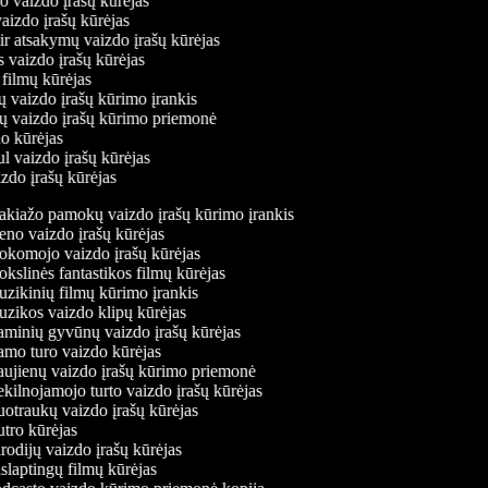
mo vaizdo įrašų kūrėjas
vaizdo įrašų kūrėjas
 ir atsakymų vaizdo įrašų kūrėjas
s vaizdo įrašų kūrėjas
 filmų kūrėjas
ų vaizdo įrašų kūrimo įrankis
nių vaizdo įrašų kūrimo priemonė
do kūrėjas
ul vaizdo įrašų kūrėjas
izdo įrašų kūrėjas
kiažo pamokų vaizdo įrašų kūrimo įrankis
no vaizdo įrašų kūrėjas
komojo vaizdo įrašų kūrėjas
slinės fantastikos filmų kūrėjas
zikinių filmų kūrimo įrankis
zikos vaizdo klipų kūrėjas
minių gyvūnų vaizdo įrašų kūrėjas
mo turo vaizdo kūrėjas
ujienų vaizdo įrašų kūrimo priemonė
ilnojamojo turto vaizdo įrašų kūrėjas
otraukų vaizdo įrašų kūrėjas
tro kūrėjas
odijų vaizdo įrašų kūrėjas
laptingų filmų kūrėjas