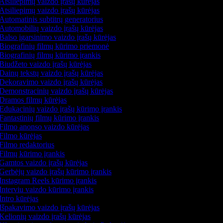
Atsiliepimų vaizdo įrašų kūrėjas
Atsiliepimų vaizdo įrašų kūrėjas
Automatinis subtitrų generatorius
Automobilių vaizdo įrašų kūrėjas
Balso įgarsinimo vaizdo įrašų kūrėjas
Biografinių filmų kūrimo priemonė
Biografinių filmų kūrimo įrankis
Biudžeto vaizdo įrašų kūrėjas
Dainų tekstų vaizdo įrašų kūrėjas
Dekoravimo vaizdo įrašų kūrėjas
Demonstracinių vaizdo įrašų kūrėjas
Dramos filmų kūrėjas
Edukacinių vaizdo įrašų kūrimo įrankis
Fantastinių filmų kūrimo įrankis
Filmo anonso vaizdo kūrėjas
Filmo kūrėjas
Filmo redaktorius
Filmų kūrimo įrankis
Gamtos vaizdo įrašų kūrėjas
Gerbėjų vaizdo įrašų kūrimo įrankis
Instagram Reels kūrimo įrankis
Interviu vaizdo kūrimo įrankis
Intro kūrėjas
Išpakavimo vaizdo įrašų kūrėjas
Kelionių vaizdo įrašų kūrėjas