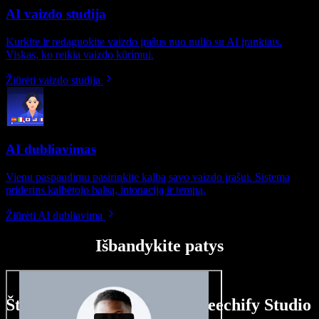
AI vaizdo studija
Kurkite ir redaguokite vaizdo įrašus nuo nulio su AI įrankiais.
Viskas, ko reikia vaizdo kūrimui.
Žiūrėti vaizdo studiją
AI dubliavimas
Vienu paspaudimu pasirinkite kalbą savo vaizdo įrašui. Sistema
priderins kalbėtojo balsą, intonaciją ir tempą.
Žiūrėti AI dubliavimą
Išbandykite patys
Štai ką galite nuveikti su Speechify Studio