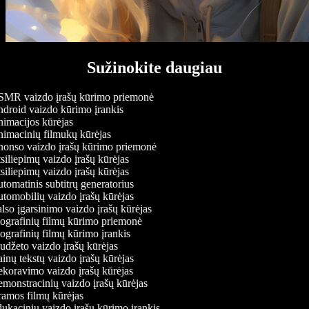
Sužinokite daugiau
MR vaizdo įrašų kūrimo priemonė
droid vaizdo kūrimo įrankis
imacijos kūrėjas
imacinių filmukų kūrėjas
onso vaizdo įrašų kūrimo priemonė
iliepimų vaizdo įrašų kūrėjas
iliepimų vaizdo įrašų kūrėjas
omatinis subtitrų generatorius
tomobilių vaizdo įrašų kūrėjas
so įgarsinimo vaizdo įrašų kūrėjas
ografinių filmų kūrimo priemonė
grafinių filmų kūrimo įrankis
džeto vaizdo įrašų kūrėjas
nų tekstų vaizdo įrašų kūrėjas
koravimo vaizdo įrašų kūrėjas
monstracinių vaizdo įrašų kūrėjas
amos filmų kūrėjas
kacinių vaizdo įrašų kūrimo įrankis