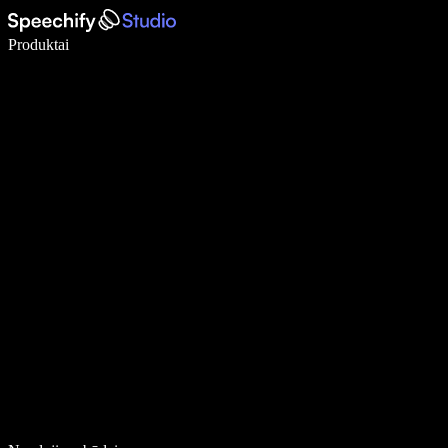
Rašykite 5× greičiau naudodami diktavimą balsu
Produktai
Sužinokite daugiau