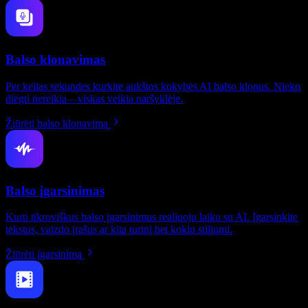
Balso klonavimas
Per kelias sekundes kurkite aukštos kokybės AI balso klonus. Nieko
diegti nereikia – viskas veikia naršyklėje.
Žiūrėti balso klonavimą
Balso įgarsinimas
Kurti tikroviškus balso įgarsinimus realiuoju laiku su AI. Įgarsinkite
tekstus, vaizdo įrašus ar kitą turinį bet kokiu stiliumi.
Žiūrėti įgarsinimą