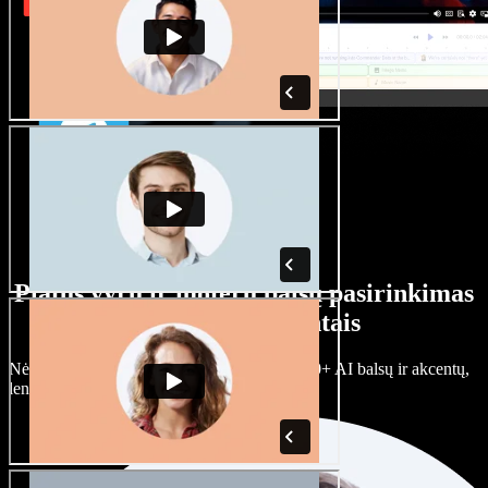
Platus vyrų ir moterų balsų pasirinkimas
su įvairiais akcentais
Nėra dviejų vienodų projektų. Rinkitės iš 100+ AI balsų ir akcentų,
lengvai juos prisitaikykite.