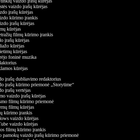
ų tinklų vaizdo įrašų kūrėjas
stės vaizdo įrašų kūrėjas
izdo įrašų kūrėjas
aizdo kūrimo įrankis
aizdo įrašų kūrėjas
filmų kūrėjas
tražių filmų kūrimo įrankis
do įrašų kūrėjas
oliažo kūrėjas
vietimų kūrėjas
ūrėjo foninė muzika
edaktorius
eklamos kūrėjas
o įrašų dubliavimo redaktorius
o įrašų kūrimo priemonė „Storytime“
 įrašų vertėjas
o vaizdo įrašų kūrėjas
mo filmų kūrimo priemonė
rnų filmų kūrėjas
 kūrimo įrankis
ws vaizdo kūrėjas
be vaizdo kūrėjas
s filmų kūrimo įrankis
 pamokų vaizdo įrašų kūrimo priemonė