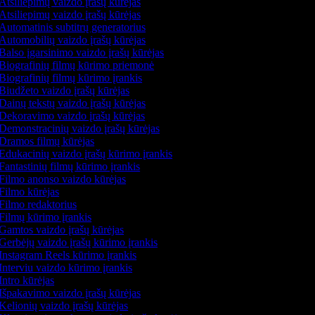
Atsiliepimų vaizdo įrašų kūrėjas
Atsiliepimų vaizdo įrašų kūrėjas
Automatinis subtitrų generatorius
Automobilių vaizdo įrašų kūrėjas
Balso įgarsinimo vaizdo įrašų kūrėjas
Biografinių filmų kūrimo priemonė
Biografinių filmų kūrimo įrankis
Biudžeto vaizdo įrašų kūrėjas
Dainų tekstų vaizdo įrašų kūrėjas
Dekoravimo vaizdo įrašų kūrėjas
Demonstracinių vaizdo įrašų kūrėjas
Dramos filmų kūrėjas
Edukacinių vaizdo įrašų kūrimo įrankis
Fantastinių filmų kūrimo įrankis
Filmo anonso vaizdo kūrėjas
Filmo kūrėjas
Filmo redaktorius
Filmų kūrimo įrankis
Gamtos vaizdo įrašų kūrėjas
Gerbėjų vaizdo įrašų kūrimo įrankis
Instagram Reels kūrimo įrankis
Interviu vaizdo kūrimo įrankis
Intro kūrėjas
Išpakavimo vaizdo įrašų kūrėjas
Kelionių vaizdo įrašų kūrėjas