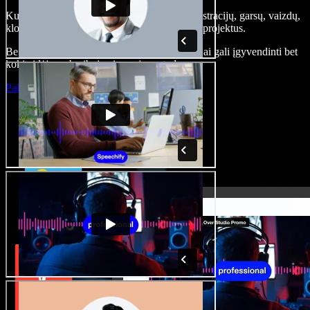
Kurkite įgarsinimus, pridėkite nemokamų iliustracijų, garsų, vaizdų,
klonuokite balsą – kurkite pilnus, įspūdingus projektus.
Be jokių mokymų ir viskas naršyklėje – kūrėjai gali įgyvendinti bet
kokią idėją, neberibojami senųjų metodų.
Paleisti studiją