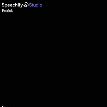
Tulis 5× lebih pantas dengan menaip menggunakan suara
Produk
Ketahui Lebih Lanjut