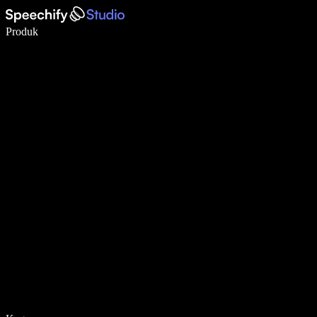
Tulis 5× lebih pantas dengan menaip menggunakan suara
Produk
Ketahui Lebih Lanjut