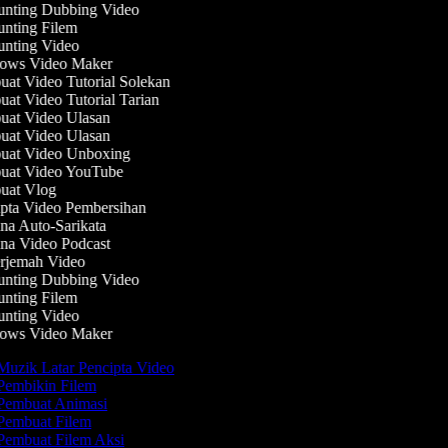
nting Dubbing Video
nting Filem
nting Video
ws Video Maker
at Video Tutorial Solekan
t Video Tutorial Tarian
at Video Ulasan
at Video Ulasan
at Video Unboxing
at Video YouTube
at Vlog
pta Video Pembersihan
a Auto-Sarikata
na Video Podcast
rjemah Video
nting Dubbing Video
nting Filem
nting Video
ws Video Maker
uzik Latar Pencipta Video
embikin Filem
Pembuat Animasi
embuat Filem
embuat Filem Aksi