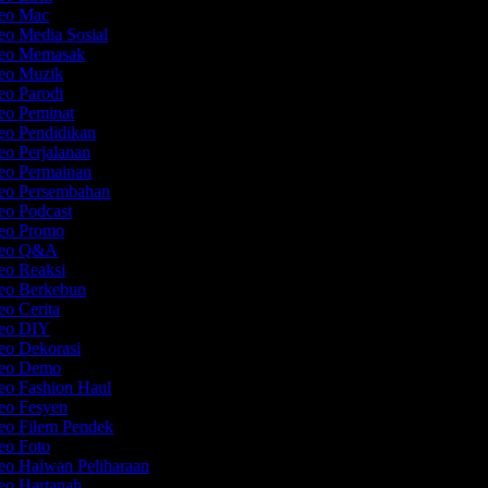
deo Mac
eo Media Sosial
deo Memasak
deo Muzik
deo Parodi
deo Peminat
deo Pendidikan
eo Perjalanan
deo Permainan
deo Persembahan
deo Podcast
deo Promo
ideo Q&A
deo Reaksi
deo Berkebun
eo Cerita
deo DIY
deo Dekorasi
deo Demo
deo Fashion Haul
deo Fesyen
deo Filem Pendek
deo Foto
deo Haiwan Peliharaan
deo Hartanah