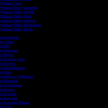
Pembuat Outro
embuat Reels Instagram
Pembuat Video ASMR
Pembuat Video Alam
embuat Video Android
embuat Video Belanjawan
embuat Video Berita
deo Berkebun
eo Cerita
deo DIY
deo Dekorasi
deo Demo
deo Fashion Haul
deo Fesyen
deo Filem Pendek
deo Foto
deo Haiwan Peliharaan
deo Hartanah
deo Kecergasan
deo Kereta
deo Komedi
deo Lawatan
deo Lawatan Rumah
eo Lirik