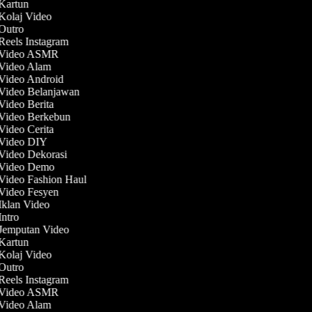
 Kartun
 Kolaj Video
 Outro
 Reels Instagram
t Video ASMR
 Video Alam
 Video Android
 Video Belanjawan
 Video Berita
 Video Berkebun
 Video Cerita
 Video DIY
 Video Dekorasi
t Video Demo
 Video Fashion Haul
 Video Fesyen
 Iklan Video
 Intro
 Jemputan Video
 Kartun
 Kolaj Video
 Outro
 Reels Instagram
t Video ASMR
 Video Alam