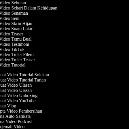
 Video Sebutan
 Video Sehari Dalam Kehidupan
 Video Senaman
 Video Seni
 Video Skrin Hijau
 Video Suara Latar
 Video Teaser
 Video Temu Bual
 Video Testimoni
 Video TikTok
 Video Treler Filem
 Video Treler Teaser
 Video Tutorial
at Video Tutorial Solekan
t Video Tutorial Tarian
at Video Ulasan
at Video Ulasan
at Video Unboxing
at Video YouTube
at Vlog
pta Video Pembersihan
a Auto-Sarikata
na Video Podcast
rjemah Video