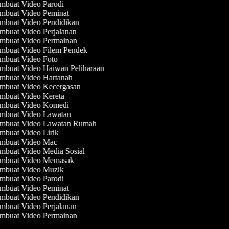
buat Video Parodi
buat Video Peminat
buat Video Pendidikan
buat Video Perjalanan
buat Video Permainan
buat Video Filem Pendek
buat Video Foto
buat Video Haiwan Peliharaan
buat Video Hartanah
buat Video Kecergasan
buat Video Kereta
mbuat Video Komedi
mbuat Video Lawatan
mbuat Video Lawatan Rumah
buat Video Lirik
mbuat Video Mac
buat Video Media Sosial
mbuat Video Memasak
mbuat Video Muzik
buat Video Parodi
buat Video Peminat
buat Video Pendidikan
buat Video Perjalanan
buat Video Permainan