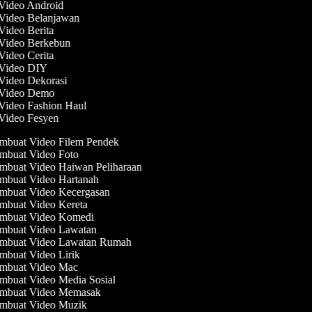
 Video Android
 Video Belanjawan
 Video Berita
 Video Berkebun
 Video Cerita
 Video DIY
 Video Dekorasi
t Video Demo
 Video Fashion Haul
 Video Fesyen
buat Video Filem Pendek
buat Video Foto
buat Video Haiwan Peliharaan
buat Video Hartanah
buat Video Kecergasan
buat Video Kereta
mbuat Video Komedi
mbuat Video Lawatan
mbuat Video Lawatan Rumah
buat Video Lirik
mbuat Video Mac
buat Video Media Sosial
mbuat Video Memasak
mbuat Video Muzik