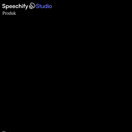
Tulis 5× lebih pantas dengan menaip menggunakan suara
Produk
Ketahui Lebih Lanjut