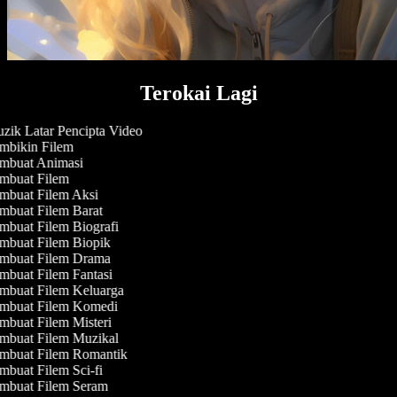
Terokai Lagi
ik Latar Pencipta Video
bikin Filem
mbuat Animasi
buat Filem
buat Filem Aksi
buat Filem Barat
buat Filem Biografi
buat Filem Biopik
mbuat Filem Drama
buat Filem Fantasi
buat Filem Keluarga
mbuat Filem Komedi
buat Filem Misteri
buat Filem Muzikal
mbuat Filem Romantik
buat Filem Sci-fi
mbuat Filem Seram