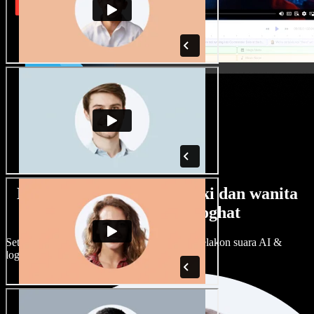
Banyak pilihan suara lelaki dan wanita
dengan pelbagai loghat
Setiap projek boleh jadi unik. Pilih ratusan pelakon suara AI &
loghat, laraskan ikut cita rasa anda.