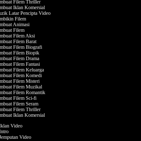
buat Filem Thriller
buat Iklan Komersial
ik Latar Pencipta Video
bikin Filem
mbuat Animasi
buat Filem
buat Filem Aksi
buat Filem Barat
buat Filem Biografi
buat Filem Biopik
mbuat Filem Drama
buat Filem Fantasi
buat Filem Keluarga
mbuat Filem Komedi
buat Filem Misteri
buat Filem Muzikal
mbuat Filem Romantik
buat Filem Sci-fi
mbuat Filem Seram
buat Filem Thriller
buat Iklan Komersial
 Iklan Video
 Intro
 Jemputan Video