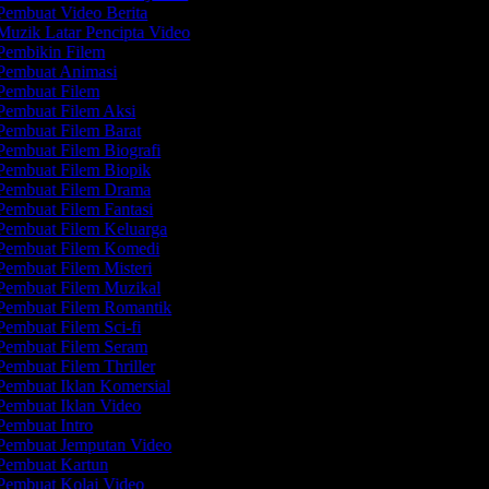
embuat Video Berita
uzik Latar Pencipta Video
embikin Filem
Pembuat Animasi
embuat Filem
embuat Filem Aksi
embuat Filem Barat
embuat Filem Biografi
embuat Filem Biopik
Pembuat Filem Drama
embuat Filem Fantasi
embuat Filem Keluarga
Pembuat Filem Komedi
embuat Filem Misteri
embuat Filem Muzikal
embuat Filem Romantik
embuat Filem Sci-fi
embuat Filem Seram
embuat Filem Thriller
embuat Iklan Komersial
embuat Iklan Video
embuat Intro
embuat Jemputan Video
embuat Kartun
embuat Kolaj Video