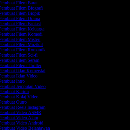
embuat Filem Barat
embuat Filem Biografi
embuat Filem Biopik
Pembuat Filem Drama
embuat Filem Fantasi
embuat Filem Keluarga
Pembuat Filem Komedi
embuat Filem Misteri
embuat Filem Muzikal
embuat Filem Romantik
embuat Filem Sci-fi
embuat Filem Seram
embuat Filem Thriller
embuat Iklan Komersial
embuat Iklan Video
embuat Intro
embuat Jemputan Video
embuat Kartun
embuat Kolaj Video
Pembuat Outro
embuat Reels Instagram
Pembuat Video ASMR
Pembuat Video Alam
embuat Video Android
embuat Video Belanjawan