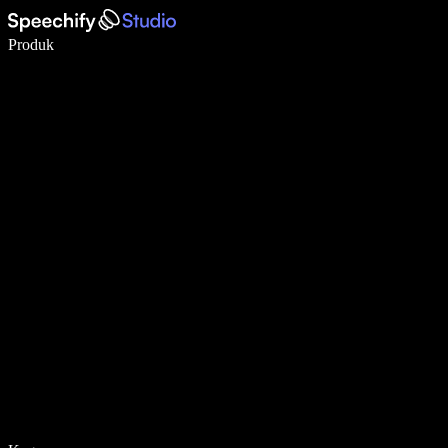
Tulis 5× lebih pantas dengan menaip menggunakan suara
Produk
Ketahui Lebih Lanjut