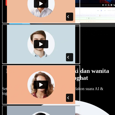
Banyak pilihan suara lelaki dan wanita
dengan pelbagai loghat
Setiap projek boleh jadi unik. Pilih ratusan pelakon suara AI &
loghat, laraskan ikut cita rasa anda.