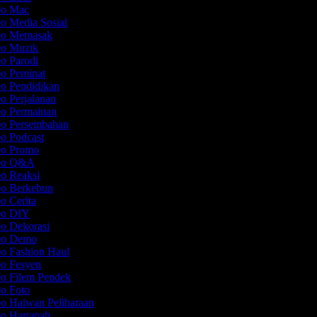
deo Mac
eo Media Sosial
deo Memasak
deo Muzik
eo Parodi
eo Peminat
eo Pendidikan
eo Perjalanan
eo Permainan
eo Persembahan
eo Podcast
deo Promo
deo Q&A
eo Reaksi
eo Berkebun
eo Cerita
deo DIY
eo Dekorasi
deo Demo
eo Fashion Haul
eo Fesyen
eo Filem Pendek
eo Foto
eo Haiwan Peliharaan
eo Hartanah