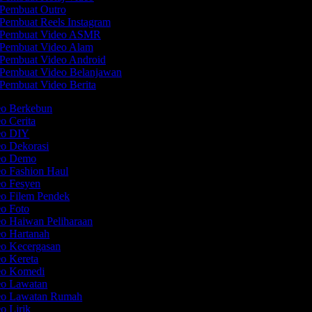
Pembuat Outro
Pembuat Reels Instagram
Pembuat Video ASMR
Pembuat Video Alam
Pembuat Video Android
Pembuat Video Belanjawan
Pembuat Video Berita
eo Berkebun
eo Cerita
deo DIY
eo Dekorasi
deo Demo
eo Fashion Haul
eo Fesyen
eo Filem Pendek
eo Foto
eo Haiwan Peliharaan
eo Hartanah
eo Kecergasan
eo Kereta
deo Komedi
eo Lawatan
deo Lawatan Rumah
eo Lirik