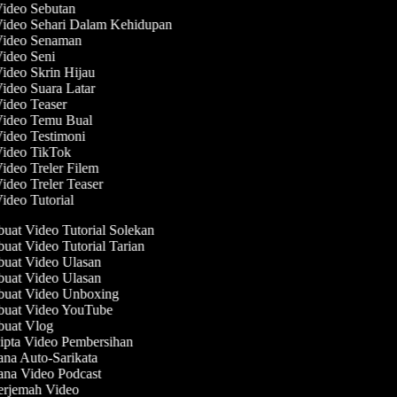
Video Sebutan
Video Sehari Dalam Kehidupan
 Video Senaman
Video Seni
Video Skrin Hijau
Video Suara Latar
Video Teaser
 Video Temu Bual
Video Testimoni
Video TikTok
Video Treler Filem
Video Treler Teaser
Video Tutorial
at Video Tutorial Solekan
at Video Tutorial Tarian
at Video Ulasan
at Video Ulasan
uat Video Unboxing
uat Video YouTube
uat Vlog
pta Video Pembersihan
na Auto-Sarikata
na Video Podcast
rjemah Video