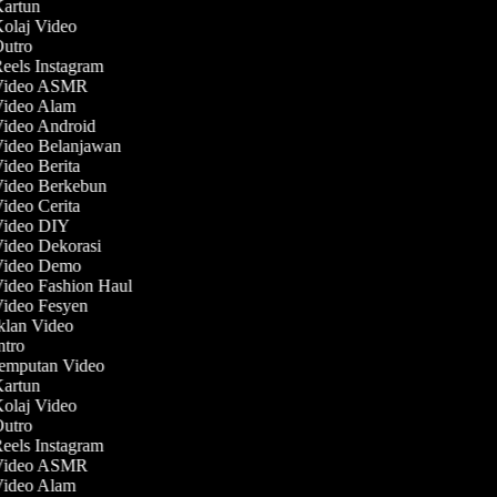
Kartun
Kolaj Video
Outro
Reels Instagram
 Video ASMR
 Video Alam
Video Android
Video Belanjawan
Video Berita
Video Berkebun
Video Cerita
 Video DIY
Video Dekorasi
 Video Demo
Video Fashion Haul
Video Fesyen
Iklan Video
Intro
Jemputan Video
Kartun
Kolaj Video
Outro
Reels Instagram
 Video ASMR
 Video Alam