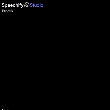
Tulis 5× lebih pantas dengan menaip menggunakan suara
Produk
Ketahui Lebih Lanjut