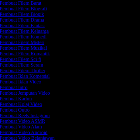
Pembuat Filem Barat
Pembuat Filem Biografi
Pembuat Filem Biopik
Pembuat Filem Drama
Pembuat Filem Fantasi
Pembuat Filem Keluarga
Pembuat Filem Komedi
Pembuat Filem Misteri
Pembuat Filem Muzikal
Pembuat Filem Romantik
Pembuat Filem Sci-fi
Pembuat Filem Seram
Pembuat Filem Thriller
Pembuat Iklan Komersial
Pembuat Iklan Video
Pembuat Intro
Pembuat Jemputan Video
Pembuat Kartun
Pembuat Kolaj Video
Pembuat Outro
Pembuat Reels Instagram
Pembuat Video ASMR
Pembuat Video Alam
Pembuat Video Android
Pembuat Video Belanjawan