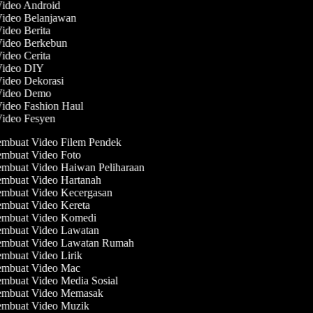
Video Android
Video Belanjawan
Video Berita
Video Berkebun
Video Cerita
 Video DIY
Video Dekorasi
 Video Demo
Video Fashion Haul
Video Fesyen
mbuat Video Filem Pendek
mbuat Video Foto
mbuat Video Haiwan Peliharaan
mbuat Video Hartanah
mbuat Video Kecergasan
mbuat Video Kereta
mbuat Video Komedi
mbuat Video Lawatan
mbuat Video Lawatan Rumah
mbuat Video Lirik
mbuat Video Mac
mbuat Video Media Sosial
mbuat Video Memasak
mbuat Video Muzik