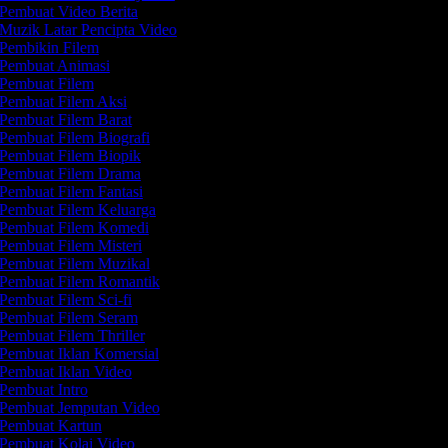
Pembuat Video Berita
Muzik Latar Pencipta Video
Pembikin Filem
Pembuat Animasi
Pembuat Filem
Pembuat Filem Aksi
Pembuat Filem Barat
Pembuat Filem Biografi
Pembuat Filem Biopik
Pembuat Filem Drama
Pembuat Filem Fantasi
Pembuat Filem Keluarga
Pembuat Filem Komedi
Pembuat Filem Misteri
Pembuat Filem Muzikal
Pembuat Filem Romantik
Pembuat Filem Sci-fi
Pembuat Filem Seram
Pembuat Filem Thriller
Pembuat Iklan Komersial
Pembuat Iklan Video
Pembuat Intro
Pembuat Jemputan Video
Pembuat Kartun
Pembuat Kolaj Video