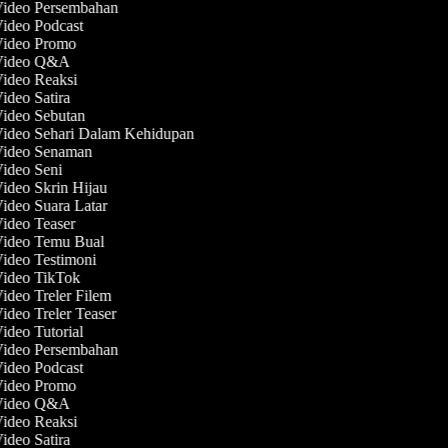
Video Persembahan
Video Podcast
 Video Promo
 Video Q&A
Video Reaksi
Video Satira
Video Sebutan
Video Sehari Dalam Kehidupan
 Video Senaman
Video Seni
Video Skrin Hijau
Video Suara Latar
Video Teaser
 Video Temu Bual
Video Testimoni
Video TikTok
Video Treler Filem
Video Treler Teaser
Video Tutorial
Video Persembahan
Video Podcast
 Video Promo
 Video Q&A
Video Reaksi
Video Satira