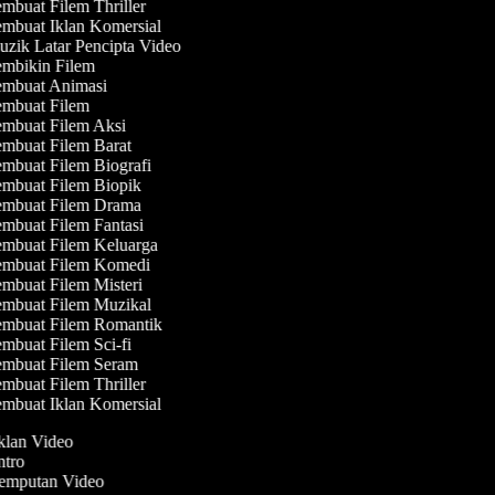
mbuat Filem Thriller
mbuat Iklan Komersial
zik Latar Pencipta Video
mbikin Filem
mbuat Animasi
mbuat Filem
mbuat Filem Aksi
mbuat Filem Barat
mbuat Filem Biografi
mbuat Filem Biopik
mbuat Filem Drama
mbuat Filem Fantasi
mbuat Filem Keluarga
mbuat Filem Komedi
mbuat Filem Misteri
mbuat Filem Muzikal
mbuat Filem Romantik
mbuat Filem Sci-fi
mbuat Filem Seram
mbuat Filem Thriller
mbuat Iklan Komersial
Iklan Video
Intro
Jemputan Video