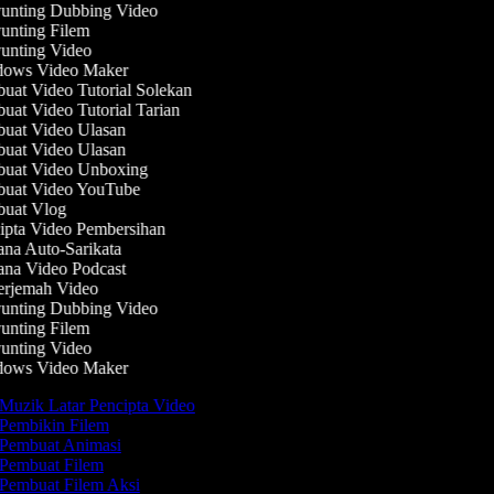
nting Dubbing Video
nting Filem
nting Video
ows Video Maker
at Video Tutorial Solekan
at Video Tutorial Tarian
at Video Ulasan
at Video Ulasan
uat Video Unboxing
uat Video YouTube
uat Vlog
pta Video Pembersihan
na Auto-Sarikata
na Video Podcast
rjemah Video
nting Dubbing Video
nting Filem
nting Video
ows Video Maker
Muzik Latar Pencipta Video
Pembikin Filem
Pembuat Animasi
Pembuat Filem
Pembuat Filem Aksi