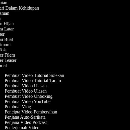
butan
hari Dalam Kehidupan
enaman
ni
in Hijau
ra Latar
aser
mu Bual
stimoni
kTok
ler Filem
ler Teaser
orial
Pembuat Video Tutorial Solekan
Pembuat Video Tutorial Tarian
Pembuat Video Ulasan
Pembuat Video Ulasan
Pembuat Video Unboxing
Pembuat Video YouTube
Pembuat Vlog
Pencipta Video Pembersihan
Penjana Auto-Sarikata
Penjana Video Podcast
Penterjemah Video