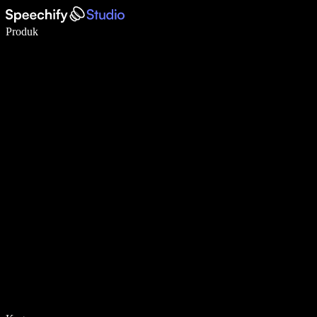
Tulis 5× lebih pantas dengan menaip menggunakan suara
Produk
Ketahui Lebih Lanjut