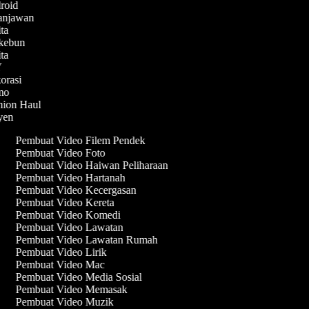
droid
lanjawan
ita
rkebun
ita
IY
korasi
emo
shion Haul
syen
Pembuat Video Filem Pendek
Pembuat Video Foto
Pembuat Video Haiwan Peliharaan
Pembuat Video Hartanah
Pembuat Video Kecergasan
Pembuat Video Kereta
Pembuat Video Komedi
Pembuat Video Lawatan
Pembuat Video Lawatan Rumah
Pembuat Video Lirik
Pembuat Video Mac
Pembuat Video Media Sosial
Pembuat Video Memasak
Pembuat Video Muzik