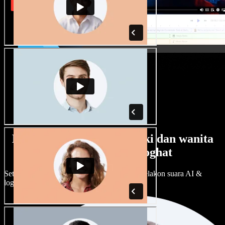
Banyak pilihan suara lelaki dan wanita
dengan pelbagai loghat
Setiap projek boleh jadi unik. Pilih ratusan pelakon suara AI &
loghat, laraskan ikut cita rasa anda.