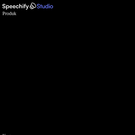
Tulis 5× lebih pantas dengan menaip menggunakan suara
Produk
Ketahui Lebih Lanjut