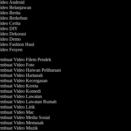
Video Android
Video Belanjawan
Video Berita
Video Berkebun
Video Cerita
Video DIY
Video Dekorasi
Video Demo
Video Fashion Haul
Video Fesyen
mbuat Video Filem Pendek
mbuat Video Foto
mbuat Video Haiwan Peliharaan
mbuat Video Hartanah
mbuat Video Kecergasan
mbuat Video Kereta
mbuat Video Komedi
mbuat Video Lawatan
mbuat Video Lawatan Rumah
mbuat Video Lirik
mbuat Video Mac
mbuat Video Media Sosial
mbuat Video Memasak
mbuat Video Muzik