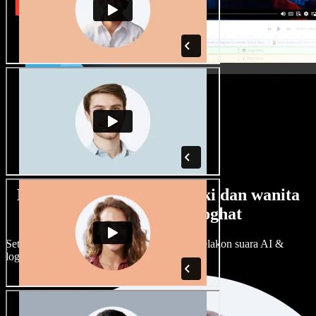
Banyak pilihan suara lelaki dan wanita
dengan pelbagai loghat
Setiap projek boleh jadi unik. Pilih ratusan pelakon suara AI &
loghat, laraskan ikut cita rasa anda.