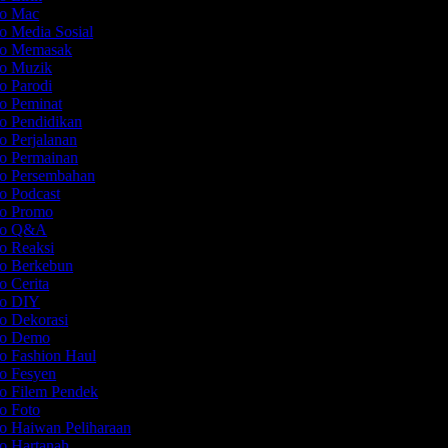
eo Mac
eo Media Sosial
deo Memasak
eo Muzik
eo Parodi
eo Peminat
eo Pendidikan
o Perjalanan
eo Permainan
eo Persembahan
eo Podcast
eo Promo
deo Q&A
eo Reaksi
eo Berkebun
o Cerita
eo DIY
eo Dekorasi
deo Demo
eo Fashion Haul
eo Fesyen
eo Filem Pendek
eo Foto
eo Haiwan Peliharaan
eo Hartanah