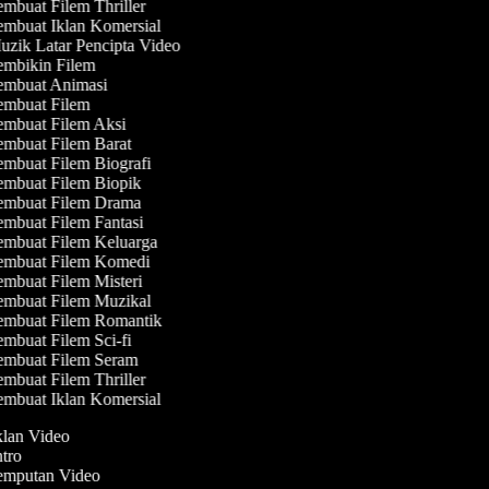
mbuat Filem Thriller
mbuat Iklan Komersial
zik Latar Pencipta Video
mbikin Filem
mbuat Animasi
mbuat Filem
mbuat Filem Aksi
mbuat Filem Barat
mbuat Filem Biografi
mbuat Filem Biopik
mbuat Filem Drama
mbuat Filem Fantasi
mbuat Filem Keluarga
mbuat Filem Komedi
mbuat Filem Misteri
mbuat Filem Muzikal
mbuat Filem Romantik
mbuat Filem Sci-fi
mbuat Filem Seram
mbuat Filem Thriller
mbuat Iklan Komersial
Iklan Video
ntro
Jemputan Video