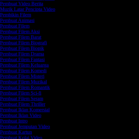
Pembuat Video Berita
Muzik Latar Pencipta Video
Pembikin Filem
Pembuat Animasi
Pembuat Filem
Pembuat Filem Aksi
Pembuat Filem Barat
Pembuat Filem Biografi
Pembuat Filem Biopik
Pembuat Filem Drama
Pembuat Filem Fantasi
Pembuat Filem Keluarga
Pembuat Filem Komedi
Pembuat Filem Misteri
Pembuat Filem Muzikal
Pembuat Filem Romantik
Pembuat Filem Sci-fi
Pembuat Filem Seram
Pembuat Filem Thriller
Pembuat Iklan Komersial
Pembuat Iklan Video
Pembuat Intro
Pembuat Jemputan Video
Pembuat Kartun
Pembuat Kolaj Video