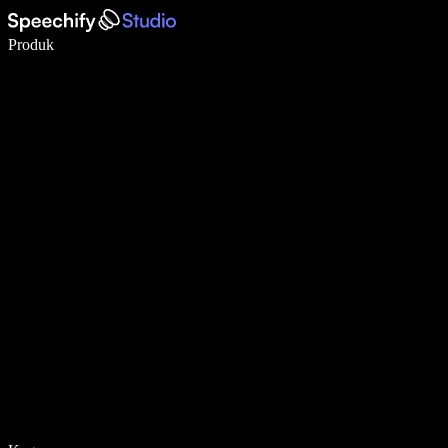
Tulis 5× lebih pantas dengan menaip menggunakan suara
Produk
Ketahui Lebih Lanjut