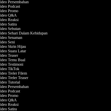
Video Persembahan
Video Podcast
Video Promo
 Video Q&A
Video Reaksi
ideo Satira
Video Sebutan
Video Sehari Dalam Kehidupan
Video Senaman
Video Seni
Video Skrin Hijau
Video Suara Latar
Video Teaser
Video Temu Bual
Video Testimoni
Video TikTok
ideo Treler Filem
ideo Treler Teaser
ideo Tutorial
Video Persembahan
Video Podcast
Video Promo
 Video Q&A
Video Reaksi
ideo Satira