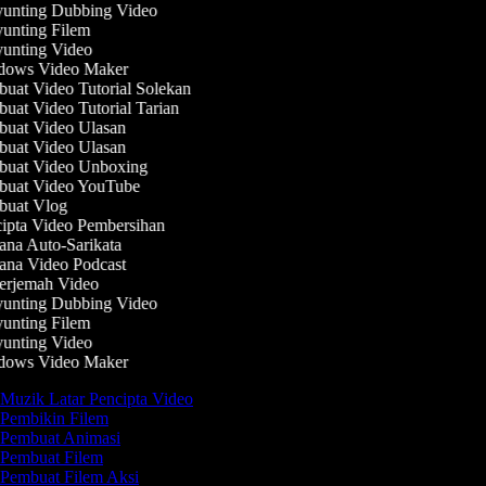
unting Dubbing Video
unting Filem
unting Video
ows Video Maker
uat Video Tutorial Solekan
at Video Tutorial Tarian
uat Video Ulasan
uat Video Ulasan
uat Video Unboxing
uat Video YouTube
uat Vlog
ipta Video Pembersihan
na Auto-Sarikata
ana Video Podcast
erjemah Video
unting Dubbing Video
unting Filem
unting Video
ows Video Maker
Muzik Latar Pencipta Video
Pembikin Filem
Pembuat Animasi
Pembuat Filem
Pembuat Filem Aksi