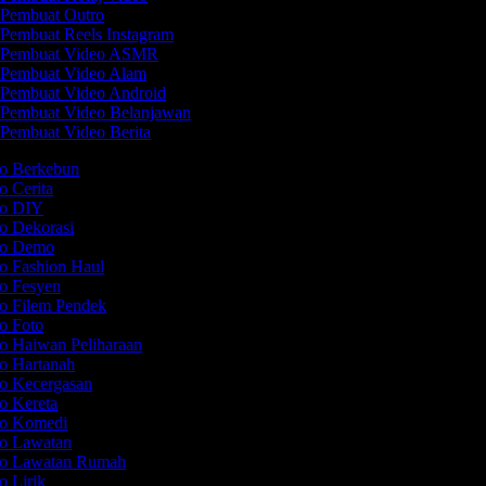
Pembuat Outro
Pembuat Reels Instagram
Pembuat Video ASMR
Pembuat Video Alam
Pembuat Video Android
Pembuat Video Belanjawan
Pembuat Video Berita
eo Berkebun
o Cerita
eo DIY
eo Dekorasi
deo Demo
eo Fashion Haul
eo Fesyen
eo Filem Pendek
eo Foto
eo Haiwan Peliharaan
eo Hartanah
eo Kecergasan
eo Kereta
eo Komedi
eo Lawatan
eo Lawatan Rumah
o Lirik