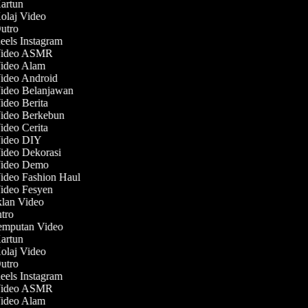
Kartun
Kolaj Video
Outro
Reels Instagram
 Video ASMR
Video Alam
Video Android
Video Belanjawan
Video Berita
Video Berkebun
Video Cerita
Video DIY
Video Dekorasi
Video Demo
Video Fashion Haul
Video Fesyen
Iklan Video
ntro
Jemputan Video
Kartun
Kolaj Video
Outro
Reels Instagram
 Video ASMR
Video Alam