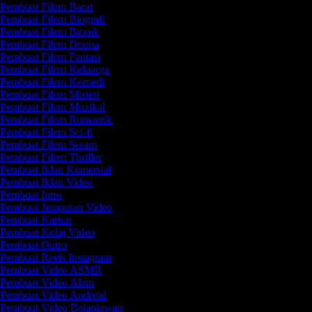
Pembuat Filem Barat
Pembuat Filem Biografi
Pembuat Filem Biopik
Pembuat Filem Drama
Pembuat Filem Fantasi
Pembuat Filem Keluarga
Pembuat Filem Komedi
Pembuat Filem Misteri
Pembuat Filem Muzikal
Pembuat Filem Romantik
Pembuat Filem Sci-fi
Pembuat Filem Seram
Pembuat Filem Thriller
Pembuat Iklan Komersial
Pembuat Iklan Video
Pembuat Intro
Pembuat Jemputan Video
Pembuat Kartun
Pembuat Kolaj Video
Pembuat Outro
Pembuat Reels Instagram
Pembuat Video ASMR
Pembuat Video Alam
Pembuat Video Android
Pembuat Video Belanjawan