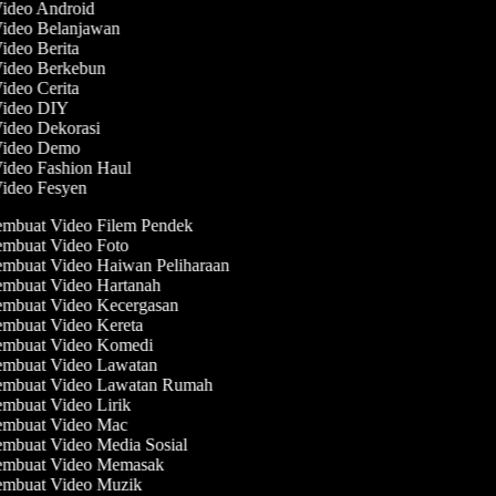
Video Android
Video Belanjawan
Video Berita
Video Berkebun
Video Cerita
 Video DIY
Video Dekorasi
 Video Demo
Video Fashion Haul
Video Fesyen
mbuat Video Filem Pendek
mbuat Video Foto
mbuat Video Haiwan Peliharaan
mbuat Video Hartanah
mbuat Video Kecergasan
mbuat Video Kereta
mbuat Video Komedi
mbuat Video Lawatan
mbuat Video Lawatan Rumah
mbuat Video Lirik
mbuat Video Mac
mbuat Video Media Sosial
mbuat Video Memasak
mbuat Video Muzik