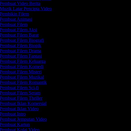
Pembuat Video Berita
Muzik Latar Pencipta Video
Pembikin Filem
Pembuat Animasi
Pembuat Filem
Pembuat Filem Aksi
Pembuat Filem Barat
Pembuat Filem Biografi
Pembuat Filem Biopik
Pembuat Filem Drama
Pembuat Filem Fantasi
Pembuat Filem Keluarga
Pembuat Filem Komedi
Pembuat Filem Misteri
Pembuat Filem Muzikal
Pembuat Filem Romantik
Pembuat Filem Sci-fi
Pembuat Filem Seram
Pembuat Filem Thriller
Pembuat Iklan Komersial
Pembuat Iklan Video
Pembuat Intro
Pembuat Jemputan Video
Pembuat Kartun
Pembuat Kolaj Video