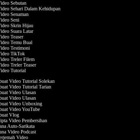
Video Sebutan
Video Sehari Dalam Kehidupan
 Video Senaman
Video Seni
Video Skrin Hijau
Video Suara Latar
Video Teaser
Video Temu Bual
Video Testimoni
Video TikTok
Video Treler Filem
Video Treler Teaser
Video Tutorial
at Video Tutorial Solekan
at Video Tutorial Tarian
uat Video Ulasan
uat Video Ulasan
uat Video Unboxing
uat Video YouTube
uat Vlog
pta Video Pembersihan
na Auto-Sarikata
na Video Podcast
rjemah Video