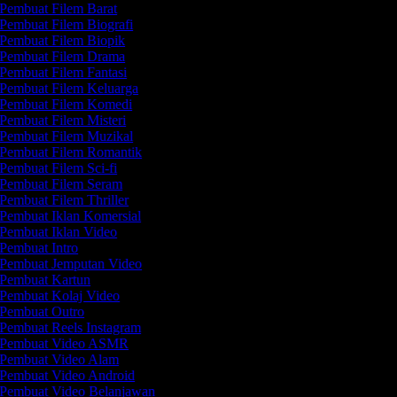
Pembuat Filem Barat
Pembuat Filem Biografi
Pembuat Filem Biopik
Pembuat Filem Drama
Pembuat Filem Fantasi
Pembuat Filem Keluarga
Pembuat Filem Komedi
Pembuat Filem Misteri
Pembuat Filem Muzikal
Pembuat Filem Romantik
Pembuat Filem Sci-fi
Pembuat Filem Seram
Pembuat Filem Thriller
Pembuat Iklan Komersial
Pembuat Iklan Video
Pembuat Intro
Pembuat Jemputan Video
Pembuat Kartun
Pembuat Kolaj Video
Pembuat Outro
Pembuat Reels Instagram
Pembuat Video ASMR
Pembuat Video Alam
Pembuat Video Android
Pembuat Video Belanjawan