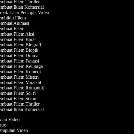
mbuat Filem Thriller
mbuat Iklan Komersial
zik Latar Pencipta Video
mbikin Filem
mbuat Animasi
mbuat Filem
mbuat Filem Aksi
mbuat Filem Barat
mbuat Filem Biografi
mbuat Filem Biopik
mbuat Filem Drama
mbuat Filem Fantasi
mbuat Filem Keluarga
mbuat Filem Komedi
mbuat Filem Misteri
mbuat Filem Muzikal
mbuat Filem Romantik
mbuat Filem Sci-fi
mbuat Filem Seram
mbuat Filem Thriller
mbuat Iklan Komersial
Iklan Video
Intro
Jemputan Video