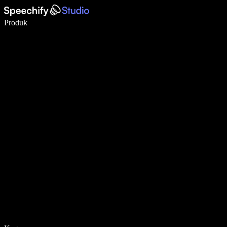
Tulis 5× lebih pantas dengan menaip menggunakan suara
Produk
Ketahui Lebih Lanjut