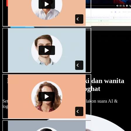
Banyak pilihan suara lelaki dan wanita
dengan pelbagai loghat
Setiap projek boleh jadi unik. Pilih ratusan pelakon suara AI &
loghat, laraskan ikut cita rasa anda.