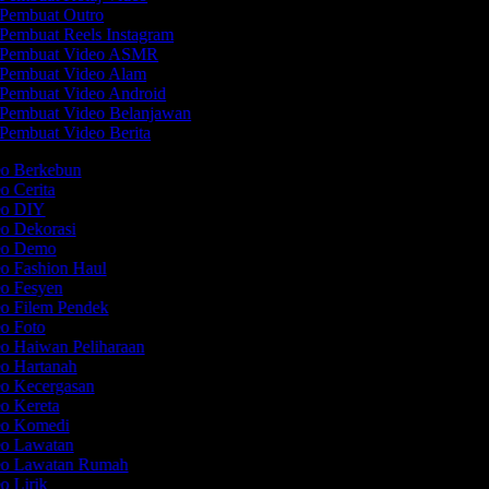
Pembuat Outro
Pembuat Reels Instagram
Pembuat Video ASMR
Pembuat Video Alam
Pembuat Video Android
Pembuat Video Belanjawan
Pembuat Video Berita
eo Berkebun
eo Cerita
deo DIY
eo Dekorasi
deo Demo
eo Fashion Haul
eo Fesyen
eo Filem Pendek
eo Foto
eo Haiwan Peliharaan
eo Hartanah
eo Kecergasan
eo Kereta
deo Komedi
eo Lawatan
deo Lawatan Rumah
eo Lirik