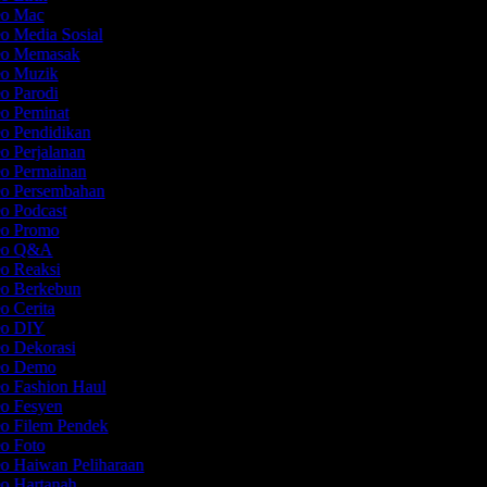
deo Mac
eo Media Sosial
deo Memasak
eo Muzik
eo Parodi
eo Peminat
eo Pendidikan
eo Perjalanan
eo Permainan
eo Persembahan
eo Podcast
deo Promo
deo Q&A
eo Reaksi
eo Berkebun
eo Cerita
deo DIY
eo Dekorasi
deo Demo
eo Fashion Haul
eo Fesyen
eo Filem Pendek
eo Foto
eo Haiwan Peliharaan
eo Hartanah