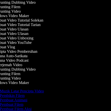
unting Dubbing Video
nting Filem
nting Video
ows Video Maker
at Video Tutorial Solekan
at Video Tutorial Tarian
uat Video Ulasan
uat Video Ulasan
uat Video Unboxing
uat Video YouTube
uat Vlog
pta Video Pembersihan
na Auto-Sarikata
na Video Podcast
rjemah Video
unting Dubbing Video
nting Filem
nting Video
ows Video Maker
Muzik Latar Pencipta Video
Pembikin Filem
Pembuat Animasi
Pembuat Filem
Pembuat Filem Aksi