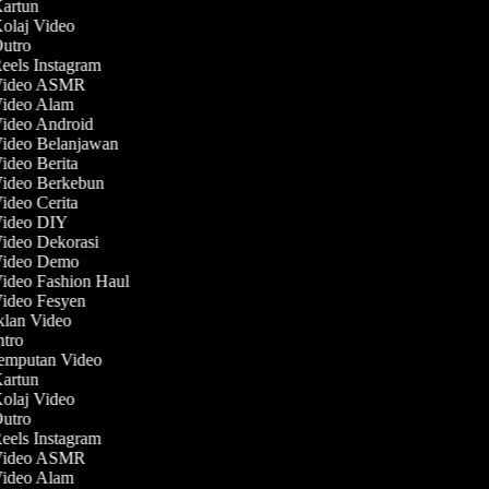
Kartun
Kolaj Video
Outro
Reels Instagram
 Video ASMR
Video Alam
Video Android
Video Belanjawan
Video Berita
Video Berkebun
Video Cerita
 Video DIY
Video Dekorasi
 Video Demo
Video Fashion Haul
Video Fesyen
Iklan Video
Intro
Jemputan Video
Kartun
Kolaj Video
Outro
Reels Instagram
 Video ASMR
Video Alam