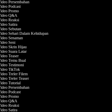
Video Persembahan
Video Podcast
 Video Promo
 Video Q&A
Video Reaksi
Video Satira
Video Sebutan
Video Sehari Dalam Kehidupan
 Video Senaman
Video Seni
Video Skrin Hijau
Video Suara Latar
Video Teaser
Video Temu Bual
Video Testimoni
Video TikTok
Video Treler Filem
Video Treler Teaser
Video Tutorial
Video Persembahan
Video Podcast
 Video Promo
 Video Q&A
Video Reaksi
Video Satira