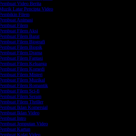
Pembuat Video Berita
uzik Latar Pencipta Video
Pembikin Filem
Pembuat Animasi
Pembuat Filem
Pembuat Filem Aksi
Pembuat Filem Barat
embuat Filem Biografi
Pembuat Filem Biopik
Pembuat Filem Drama
embuat Filem Fantasi
Pembuat Filem Keluarga
Pembuat Filem Komedi
embuat Filem Misteri
Pembuat Filem Muzikal
Pembuat Filem Romantik
embuat Filem Sci-fi
Pembuat Filem Seram
embuat Filem Thriller
Pembuat Iklan Komersial
Pembuat Iklan Video
embuat Intro
Pembuat Jemputan Video
Pembuat Kartun
Pembuat Kolaj Video