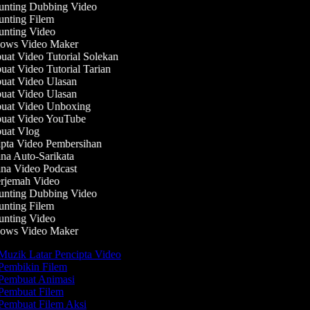
nting Dubbing Video
nting Filem
nting Video
ws Video Maker
at Video Tutorial Solekan
at Video Tutorial Tarian
at Video Ulasan
at Video Ulasan
at Video Unboxing
at Video YouTube
at Vlog
pta Video Pembersihan
na Auto-Sarikata
na Video Podcast
rjemah Video
nting Dubbing Video
nting Filem
nting Video
ws Video Maker
uzik Latar Pencipta Video
Pembikin Filem
Pembuat Animasi
Pembuat Filem
Pembuat Filem Aksi