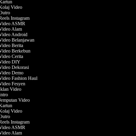
 Kartun
 Kolaj Video
 Outro
 Reels Instagram
t Video ASMR
 Video Alam
 Video Android
 Video Belanjawan
 Video Berita
 Video Berkebun
 Video Cerita
 Video DIY
 Video Dekorasi
 Video Demo
 Video Fashion Haul
 Video Fesyen
 Iklan Video
Intro
 Jemputan Video
 Kartun
 Kolaj Video
 Outro
 Reels Instagram
t Video ASMR
 Video Alam