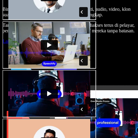
Bina suara latar, tambah imej stok tanpa royalti, audio, video, klon
suara anda, untuk projek audio video yang lengkap.
Tanpa keluk pembelajaran dan semua boleh diakses terus di pelayar,
pencipta boleh realisasikan segala idea kreatif mereka tanpa batasan.
Lancarkan Studio