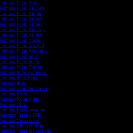
Pembuat Filem Barat
embuat Filem Biografi
Pembuat Filem Biopik
Pembuat Filem Drama
embuat Filem Fantasi
Pembuat Filem Keluarga
Pembuat Filem Komedi
embuat Filem Misteri
Pembuat Filem Muzikal
Pembuat Filem Romantik
embuat Filem Sci-fi
Pembuat Filem Seram
embuat Filem Thriller
Pembuat Iklan Komersial
Pembuat Iklan Video
embuat Intro
Pembuat Jemputan Video
Pembuat Kartun
Pembuat Kolaj Video
Pembuat Outro
Pembuat Reels Instagram
Pembuat Video ASMR
Pembuat Video Alam
Pembuat Video Android
Pembuat Video Belanjawan