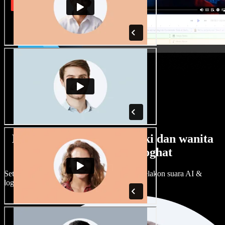
Banyak pilihan suara lelaki dan wanita
dengan pelbagai loghat
Setiap projek boleh jadi unik. Pilih ratusan pelakon suara AI &
loghat, laraskan ikut cita rasa anda.