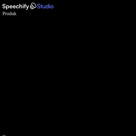
Tulis 5× lebih pantas dengan menaip menggunakan suara
Produk
Ketahui Lebih Lanjut