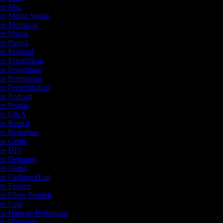
deo Mac
eo Media Sosial
deo Memasak
deo Muzik
eo Parodi
deo Peminat
deo Pendidikan
eo Perjalanan
deo Permainan
deo Persembahan
deo Podcast
deo Promo
ideo Q&A
deo Reaksi
deo Berkebun
eo Cerita
deo DIY
deo Dekorasi
deo Demo
deo Fashion Haul
deo Fesyen
deo Filem Pendek
deo Foto
eo Haiwan Peliharaan
deo Hartanah