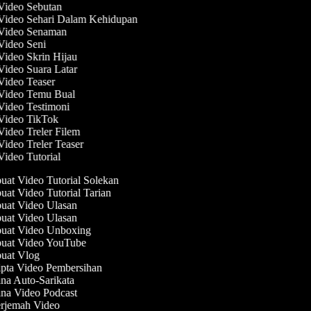
 Video Sebutan
 Video Sehari Dalam Kehidupan
 Video Senaman
 Video Seni
 Video Skrin Hijau
 Video Suara Latar
 Video Teaser
 Video Temu Bual
 Video Testimoni
 Video TikTok
Video Treler Filem
Video Treler Teaser
Video Tutorial
at Video Tutorial Solekan
at Video Tutorial Tarian
at Video Ulasan
at Video Ulasan
at Video Unboxing
at Video YouTube
at Vlog
pta Video Pembersihan
na Auto-Sarikata
na Video Podcast
rjemah Video