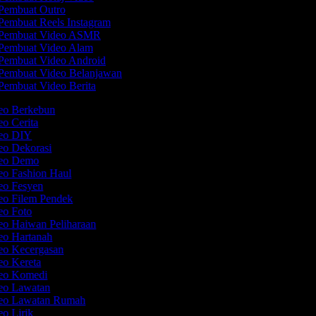
Pembuat Outro
Pembuat Reels Instagram
Pembuat Video ASMR
Pembuat Video Alam
Pembuat Video Android
Pembuat Video Belanjawan
Pembuat Video Berita
deo Berkebun
eo Cerita
deo DIY
deo Dekorasi
deo Demo
deo Fashion Haul
deo Fesyen
deo Filem Pendek
deo Foto
eo Haiwan Peliharaan
deo Hartanah
deo Kecergasan
deo Kereta
deo Komedi
deo Lawatan
deo Lawatan Rumah
eo Lirik