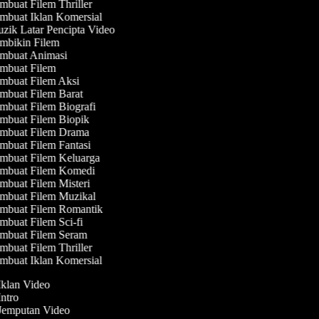
buat Filem Thriller
buat Iklan Komersial
ik Latar Pencipta Video
mbikin Filem
mbuat Animasi
mbuat Filem
buat Filem Aksi
buat Filem Barat
buat Filem Biografi
buat Filem Biopik
mbuat Filem Drama
buat Filem Fantasi
mbuat Filem Keluarga
mbuat Filem Komedi
buat Filem Misteri
mbuat Filem Muzikal
mbuat Filem Romantik
buat Filem Sci-fi
mbuat Filem Seram
buat Filem Thriller
buat Iklan Komersial
 Iklan Video
Intro
 Jemputan Video