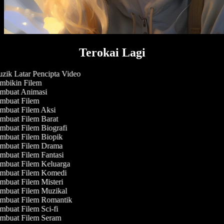
Terokai Lagi
ik Latar Pencipta Video
mbikin Filem
mbuat Animasi
mbuat Filem
buat Filem Aksi
buat Filem Barat
buat Filem Biografi
buat Filem Biopik
mbuat Filem Drama
buat Filem Fantasi
mbuat Filem Keluarga
mbuat Filem Komedi
buat Filem Misteri
mbuat Filem Muzikal
mbuat Filem Romantik
buat Filem Sci-fi
mbuat Filem Seram