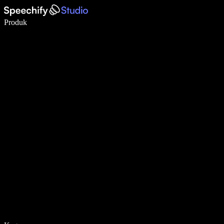
Tulis 5× lebih pantas dengan menaip menggunakan suara
Produk
Ketahui Lebih Lanjut