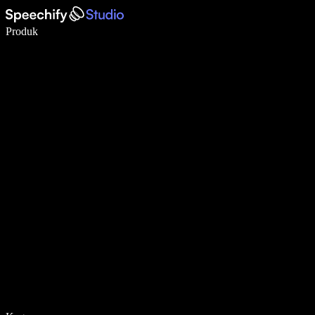
Tulis 5× lebih pantas dengan menaip menggunakan suara
Produk
Ketahui Lebih Lanjut