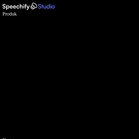
Tulis 5× lebih pantas dengan menaip menggunakan suara
Produk
Ketahui Lebih Lanjut