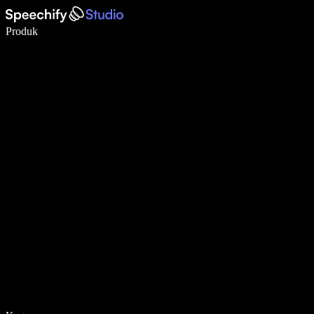
Tulis 5× lebih pantas dengan menaip menggunakan suara
Produk
Ketahui Lebih Lanjut