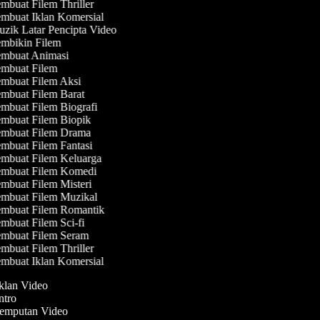
mbuat Filem Thriller
mbuat Iklan Komersial
zik Latar Pencipta Video
mbikin Filem
mbuat Animasi
mbuat Filem
mbuat Filem Aksi
mbuat Filem Barat
mbuat Filem Biografi
mbuat Filem Biopik
mbuat Filem Drama
mbuat Filem Fantasi
mbuat Filem Keluarga
mbuat Filem Komedi
mbuat Filem Misteri
mbuat Filem Muzikal
mbuat Filem Romantik
mbuat Filem Sci-fi
mbuat Filem Seram
mbuat Filem Thriller
mbuat Iklan Komersial
Iklan Video
Intro
Jemputan Video