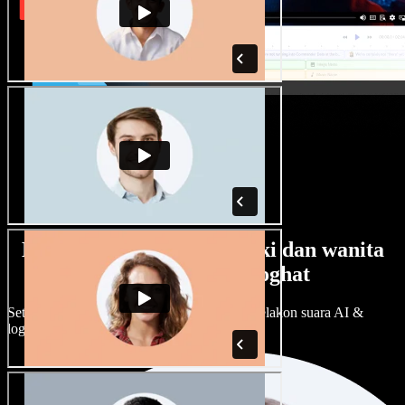
Banyak pilihan suara lelaki dan wanita
dengan pelbagai loghat
Setiap projek boleh jadi unik. Pilih ratusan pelakon suara AI &
loghat, laraskan ikut cita rasa anda.