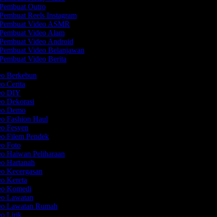
Pembuat Outro
Pembuat Reels Instagram
Pembuat Video ASMR
Pembuat Video Alam
Pembuat Video Android
Pembuat Video Belanjawan
Pembuat Video Berita
deo Berkebun
eo Cerita
deo DIY
eo Dekorasi
deo Demo
eo Fashion Haul
eo Fesyen
eo Filem Pendek
eo Foto
eo Haiwan Peliharaan
eo Hartanah
eo Kecergasan
eo Kereta
deo Komedi
deo Lawatan
deo Lawatan Rumah
eo Lirik