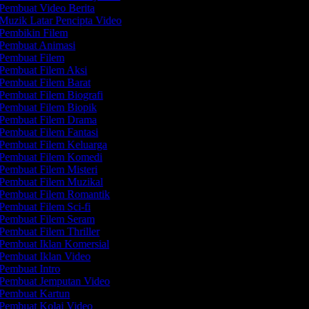
Pembuat Video Berita
Muzik Latar Pencipta Video
Pembikin Filem
Pembuat Animasi
Pembuat Filem
Pembuat Filem Aksi
Pembuat Filem Barat
Pembuat Filem Biografi
Pembuat Filem Biopik
Pembuat Filem Drama
Pembuat Filem Fantasi
Pembuat Filem Keluarga
Pembuat Filem Komedi
Pembuat Filem Misteri
Pembuat Filem Muzikal
Pembuat Filem Romantik
Pembuat Filem Sci-fi
Pembuat Filem Seram
Pembuat Filem Thriller
Pembuat Iklan Komersial
Pembuat Iklan Video
Pembuat Intro
Pembuat Jemputan Video
Pembuat Kartun
Pembuat Kolaj Video