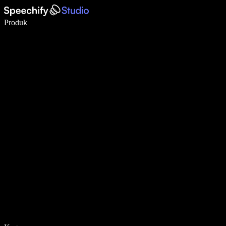
Tulis 5× lebih pantas dengan menaip menggunakan suara
Produk
Ketahui Lebih Lanjut