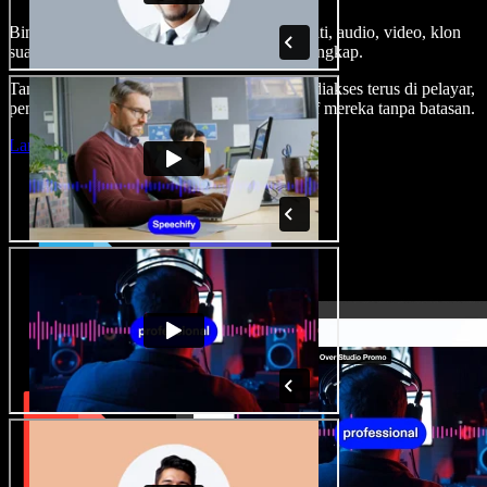
Bina suara latar, tambah imej stok tanpa royalti, audio, video, klon
suara anda, untuk projek audio video yang lengkap.
Tanpa keluk pembelajaran dan semua boleh diakses terus di pelayar,
pencipta boleh realisasikan segala idea kreatif mereka tanpa batasan.
Lancarkan Studio