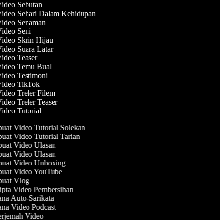
Video Sebutan
Video Sehari Dalam Kehidupan
 Video Senaman
Video Seni
Video Skrin Hijau
Video Suara Latar
Video Teaser
 Video Temu Bual
Video Testimoni
 Video TikTok
Video Treler Filem
Video Treler Teaser
Video Tutorial
at Video Tutorial Solekan
at Video Tutorial Tarian
at Video Ulasan
at Video Ulasan
uat Video Unboxing
uat Video YouTube
uat Vlog
pta Video Pembersihan
na Auto-Sarikata
na Video Podcast
rjemah Video