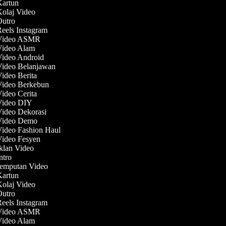
 Kartun
Kolaj Video
 Outro
Reels Instagram
 Video ASMR
 Video Alam
Video Android
 Video Belanjawan
Video Berita
 Video Berkebun
Video Cerita
 Video DIY
Video Dekorasi
 Video Demo
Video Fashion Haul
Video Fesyen
Iklan Video
Intro
Jemputan Video
 Kartun
Kolaj Video
 Outro
Reels Instagram
 Video ASMR
 Video Alam