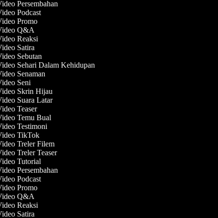
 Video Persembahan
Video Podcast
 Video Promo
 Video Q&A
Video Reaksi
Video Satira
Video Sebutan
Video Sehari Dalam Kehidupan
 Video Senaman
Video Seni
Video Skrin Hijau
Video Suara Latar
Video Teaser
 Video Temu Bual
Video Testimoni
 Video TikTok
Video Treler Filem
Video Treler Teaser
Video Tutorial
 Video Persembahan
Video Podcast
 Video Promo
 Video Q&A
Video Reaksi
Video Satira