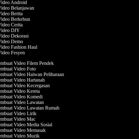
Video Android
 Video Belanjawan
Video Berita
 Video Berkebun
Video Cerita
 Video DIY
Video Dekorasi
 Video Demo
Video Fashion Haul
Video Fesyen
mbuat Video Filem Pendek
mbuat Video Foto
mbuat Video Haiwan Peliharaan
mbuat Video Hartanah
mbuat Video Kecergasan
mbuat Video Kereta
mbuat Video Komedi
mbuat Video Lawatan
mbuat Video Lawatan Rumah
mbuat Video Lirik
mbuat Video Mac
mbuat Video Media Sosial
mbuat Video Memasak
mbuat Video Muzik