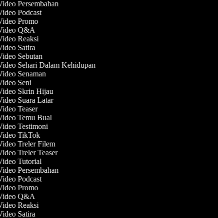
 Video Persembahan
 Video Podcast
 Video Promo
 Video Q&A
 Video Reaksi
Video Satira
 Video Sebutan
 Video Sehari Dalam Kehidupan
 Video Senaman
 Video Seni
Video Skrin Hijau
Video Suara Latar
Video Teaser
 Video Temu Bual
Video Testimoni
 Video TikTok
Video Treler Filem
Video Treler Teaser
Video Tutorial
 Video Persembahan
 Video Podcast
 Video Promo
 Video Q&A
 Video Reaksi
Video Satira