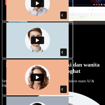
Banyak pilihan suara lelaki dan wanita
dengan pelbagai loghat
Setiap projek boleh jadi unik. Pilih ratusan pelakon suara AI &
loghat, laraskan ikut cita rasa anda.