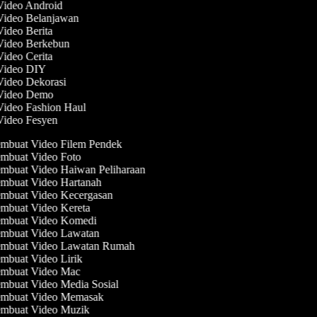
 Video Android
 Video Belanjawan
Video Berita
 Video Berkebun
Video Cerita
 Video DIY
 Video Dekorasi
 Video Demo
 Video Fashion Haul
 Video Fesyen
mbuat Video Filem Pendek
mbuat Video Foto
mbuat Video Haiwan Peliharaan
mbuat Video Hartanah
mbuat Video Kecergasan
mbuat Video Kereta
mbuat Video Komedi
mbuat Video Lawatan
mbuat Video Lawatan Rumah
mbuat Video Lirik
mbuat Video Mac
mbuat Video Media Sosial
mbuat Video Memasak
mbuat Video Muzik