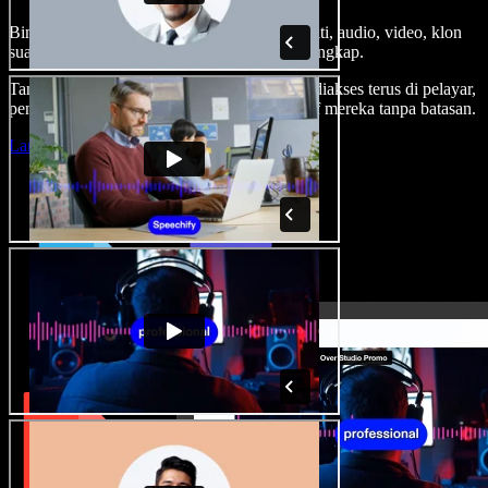
Bina suara latar, tambah imej stok tanpa royalti, audio, video, klon
suara anda, untuk projek audio video yang lengkap.
Tanpa keluk pembelajaran dan semua boleh diakses terus di pelayar,
pencipta boleh realisasikan segala idea kreatif mereka tanpa batasan.
Lancarkan Studio