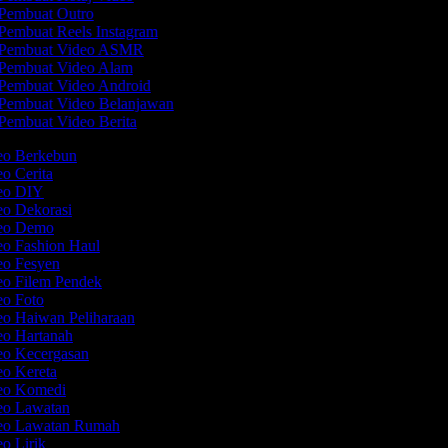
Pembuat Outro
Pembuat Reels Instagram
Pembuat Video ASMR
Pembuat Video Alam
Pembuat Video Android
Pembuat Video Belanjawan
Pembuat Video Berita
deo Berkebun
eo Cerita
deo DIY
eo Dekorasi
deo Demo
eo Fashion Haul
deo Fesyen
eo Filem Pendek
eo Foto
eo Haiwan Peliharaan
eo Hartanah
deo Kecergasan
eo Kereta
deo Komedi
deo Lawatan
deo Lawatan Rumah
eo Lirik