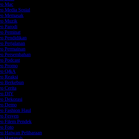
deo Mac
eo Media Sosial
deo Memasak
deo Muzik
eo Parodi
eo Peminat
eo Pendidikan
eo Perjalanan
deo Permainan
deo Persembahan
eo Podcast
deo Promo
ideo Q&A
eo Reaksi
deo Berkebun
eo Cerita
deo DIY
eo Dekorasi
deo Demo
eo Fashion Haul
deo Fesyen
eo Filem Pendek
eo Foto
eo Haiwan Peliharaan
eo Hartanah