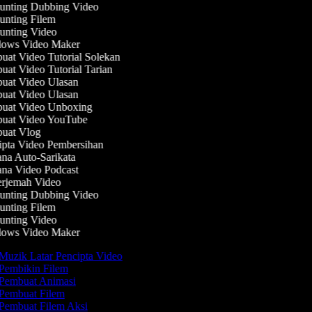
nting Dubbing Video
nting Filem
nting Video
ows Video Maker
at Video Tutorial Solekan
at Video Tutorial Tarian
at Video Ulasan
at Video Ulasan
at Video Unboxing
at Video YouTube
at Vlog
pta Video Pembersihan
na Auto-Sarikata
na Video Podcast
rjemah Video
nting Dubbing Video
nting Filem
nting Video
ows Video Maker
Muzik Latar Pencipta Video
Pembikin Filem
Pembuat Animasi
Pembuat Filem
Pembuat Filem Aksi