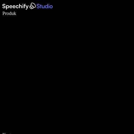
Tulis 5× lebih pantas dengan menaip menggunakan suara
Produk
Ketahui Lebih Lanjut