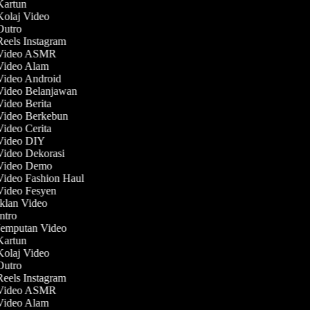
 Kartun
 Kolaj Video
 Outro
Reels Instagram
 Video ASMR
 Video Alam
 Video Android
 Video Belanjawan
Video Berita
 Video Berkebun
Video Cerita
 Video DIY
 Video Dekorasi
 Video Demo
 Video Fashion Haul
 Video Fesyen
Iklan Video
Intro
 Jemputan Video
 Kartun
 Kolaj Video
 Outro
Reels Instagram
 Video ASMR
 Video Alam