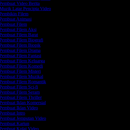
Pembuat Video Berita
Muzik Latar Pencipta Video
Pembikin Filem
Pembuat Animasi
Pembuat Filem
Pembuat Filem Aksi
Pembuat Filem Barat
Pembuat Filem Biografi
Pembuat Filem Biopik
Pembuat Filem Drama
Pembuat Filem Fantasi
Pembuat Filem Keluarga
Pembuat Filem Komedi
Pembuat Filem Misteri
Pembuat Filem Muzikal
Pembuat Filem Romantik
Pembuat Filem Sci-fi
Pembuat Filem Seram
Pembuat Filem Thriller
Pembuat Iklan Komersial
Pembuat Iklan Video
Pembuat Intro
Pembuat Jemputan Video
Pembuat Kartun
Pembuat Kolaj Video