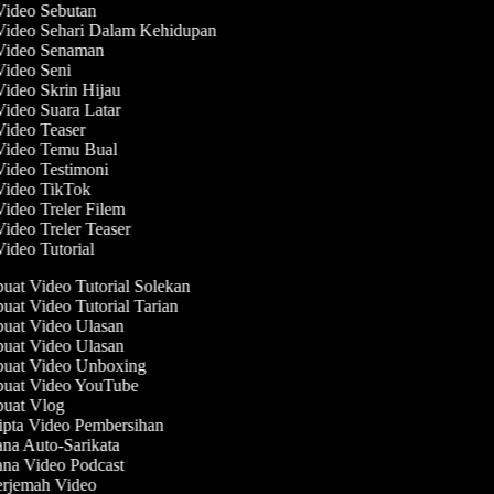
 Video Sebutan
 Video Sehari Dalam Kehidupan
 Video Senaman
 Video Seni
Video Skrin Hijau
Video Suara Latar
Video Teaser
 Video Temu Bual
Video Testimoni
 Video TikTok
Video Treler Filem
Video Treler Teaser
Video Tutorial
at Video Tutorial Solekan
at Video Tutorial Tarian
at Video Ulasan
at Video Ulasan
at Video Unboxing
at Video YouTube
at Vlog
pta Video Pembersihan
na Auto-Sarikata
na Video Podcast
rjemah Video