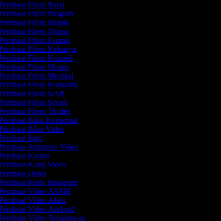
Pembuat Filem Barat
Pembuat Filem Biografi
Pembuat Filem Biopik
Pembuat Filem Drama
Pembuat Filem Fantasi
Pembuat Filem Keluarga
Pembuat Filem Komedi
Pembuat Filem Misteri
Pembuat Filem Muzikal
Pembuat Filem Romantik
Pembuat Filem Sci-fi
Pembuat Filem Seram
Pembuat Filem Thriller
Pembuat Iklan Komersial
Pembuat Iklan Video
Pembuat Intro
Pembuat Jemputan Video
Pembuat Kartun
Pembuat Kolaj Video
Pembuat Outro
Pembuat Reels Instagram
Pembuat Video ASMR
Pembuat Video Alam
Pembuat Video Android
Pembuat Video Belanjawan