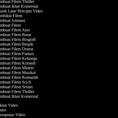
buat Filem Thriller
mbuat Iklan Komersial
zik Latar Pencipta Video
mbikin Filem
mbuat Animasi
mbuat Filem
mbuat Filem Aksi
mbuat Filem Barat
mbuat Filem Biografi
mbuat Filem Biopik
mbuat Filem Drama
mbuat Filem Fantasi
mbuat Filem Keluarga
mbuat Filem Komedi
mbuat Filem Misteri
mbuat Filem Muzikal
mbuat Filem Romantik
buat Filem Sci-fi
mbuat Filem Seram
buat Filem Thriller
mbuat Iklan Komersial
Iklan Video
Intro
 Jemputan Video