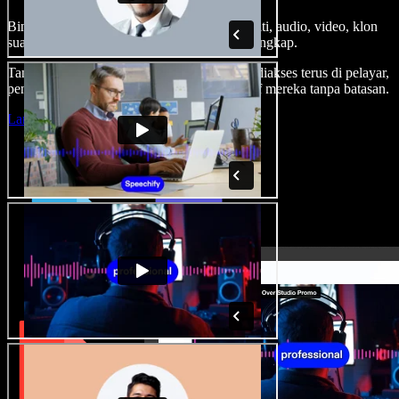
Bina suara latar, tambah imej stok tanpa royalti, audio, video, klon
suara anda, untuk projek audio video yang lengkap.
Tanpa keluk pembelajaran dan semua boleh diakses terus di pelayar,
pencipta boleh realisasikan segala idea kreatif mereka tanpa batasan.
Lancarkan Studio