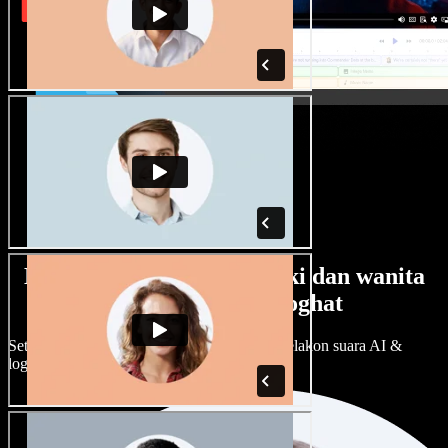
Banyak pilihan suara lelaki dan wanita
dengan pelbagai loghat
Setiap projek boleh jadi unik. Pilih ratusan pelakon suara AI &
loghat, laraskan ikut cita rasa anda.