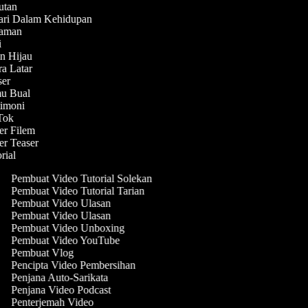
butan
hari Dalam Kehidupan
enaman
ni
in Hijau
ra Latar
aser
mu Bual
stimoni
kTok
ler Filem
ler Teaser
orial
Pembuat Video Tutorial Solekan
Pembuat Video Tutorial Tarian
Pembuat Video Ulasan
Pembuat Video Ulasan
Pembuat Video Unboxing
Pembuat Video YouTube
Pembuat Vlog
Pencipta Video Pembersihan
Penjana Auto-Sarikata
Penjana Video Podcast
Penterjemah Video