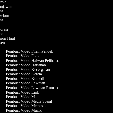
droid
lanjawan
ita
rkebun
ita
IY
korasi
emo
shion Haul
syen
Pembuat Video Filem Pendek
Pembuat Video Foto
Pembuat Video Haiwan Peliharaan
Pembuat Video Hartanah
Pembuat Video Kecergasan
Pembuat Video Kereta
Pembuat Video Komedi
Pembuat Video Lawatan
Pembuat Video Lawatan Rumah
Pembuat Video Lirik
Pembuat Video Mac
Pembuat Video Media Sosial
Pembuat Video Memasak
Pembuat Video Muzik