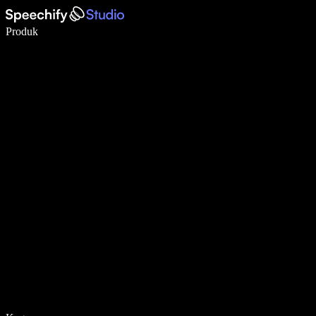
Tulis 5× lebih pantas dengan menaip menggunakan suara
Produk
Ketahui Lebih Lanjut