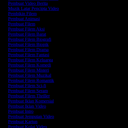
Pembuat Video Berita
Muzik Latar Pencipta Video
Pembikin Filem
Pembuat Animasi
Pembuat Filem
Pembuat Filem Aksi
Pembuat Filem Barat
Pembuat Filem Biografi
Pembuat Filem Biopik
Pembuat Filem Drama
Pembuat Filem Fantasi
Pembuat Filem Keluarga
Pembuat Filem Komedi
Pembuat Filem Misteri
Pembuat Filem Muzikal
Pembuat Filem Romantik
Pembuat Filem Sci-fi
Pembuat Filem Seram
Pembuat Filem Thriller
Pembuat Iklan Komersial
Pembuat Iklan Video
Pembuat Intro
Pembuat Jemputan Video
Pembuat Kartun
Pembuat Kolaj Video