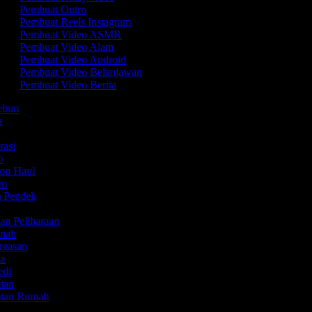
Pembuat Outro
Pembuat Reels Instagram
Pembuat Video ASMR
Pembuat Video Alam
Pembuat Video Android
Pembuat Video Belanjawan
Pembuat Video Berita
kebun
ta
Y
rasi
mo
ion Haul
yen
em Pendek
o
an Peliharaan
tanah
ergasan
ta
edi
atan
atan Rumah
k