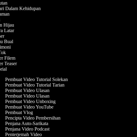
butan
hari Dalam Kehidupan
enaman
ni
in Hijau
ra Latar
aser
mu Bual
timoni
kTok
ler Filem
ler Teaser
orial
Pembuat Video Tutorial Solekan
Pembuat Video Tutorial Tarian
Pembuat Video Ulasan
Pembuat Video Ulasan
Pembuat Video Unboxing
Pembuat Video YouTube
Pembuat Vlog
Pencipta Video Pembersihan
Penjana Auto-Sarikata
Penjana Video Podcast
Penterjemah Video