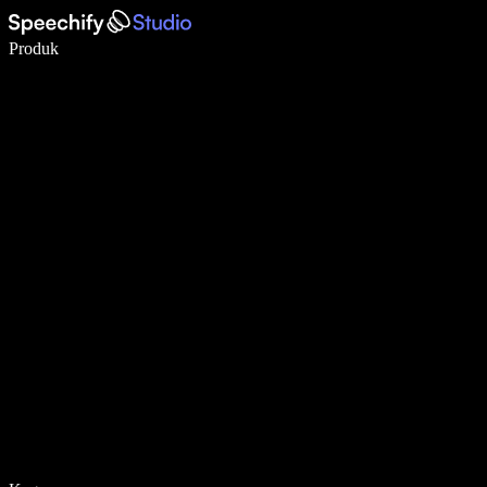
Tulis 5× lebih pantas dengan menaip menggunakan suara
Produk
Ketahui Lebih Lanjut