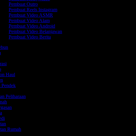
Pembuat Outro
Pembuat Reels Instagram
Pembuat Video ASMR
Pembuat Video Alam
Pembuat Video Android
Pembuat Video Belanjawan
Pembuat Video Berita
kebun
ta
rasi
mo
ion Haul
yen
m Pendek
an Peliharaan
anah
ergasan
ta
edi
atan
atan Rumah
k