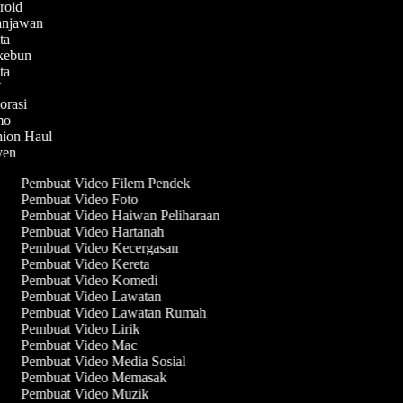
droid
lanjawan
ita
rkebun
ita
IY
korasi
emo
shion Haul
syen
Pembuat Video Filem Pendek
Pembuat Video Foto
Pembuat Video Haiwan Peliharaan
Pembuat Video Hartanah
Pembuat Video Kecergasan
Pembuat Video Kereta
Pembuat Video Komedi
Pembuat Video Lawatan
Pembuat Video Lawatan Rumah
Pembuat Video Lirik
Pembuat Video Mac
Pembuat Video Media Sosial
Pembuat Video Memasak
Pembuat Video Muzik