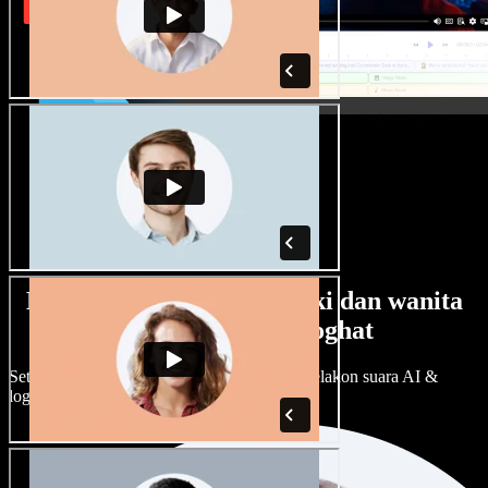
Banyak pilihan suara lelaki dan wanita
dengan pelbagai loghat
Setiap projek boleh jadi unik. Pilih ratusan pelakon suara AI &
loghat, laraskan ikut cita rasa anda.