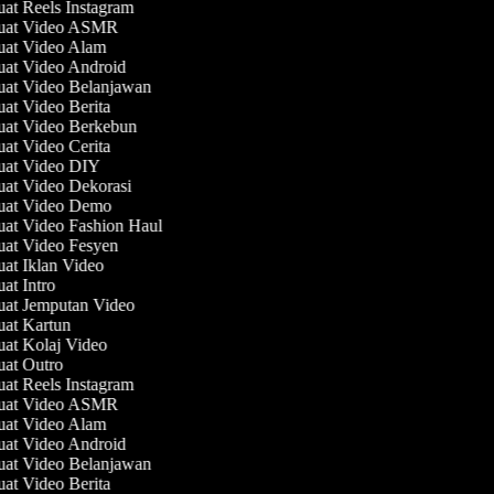
uat Reels Instagram
buat Video ASMR
uat Video Alam
uat Video Android
uat Video Belanjawan
uat Video Berita
uat Video Berkebun
uat Video Cerita
uat Video DIY
uat Video Dekorasi
uat Video Demo
uat Video Fashion Haul
uat Video Fesyen
uat Iklan Video
uat Intro
uat Jemputan Video
uat Kartun
uat Kolaj Video
uat Outro
uat Reels Instagram
buat Video ASMR
uat Video Alam
uat Video Android
uat Video Belanjawan
uat Video Berita