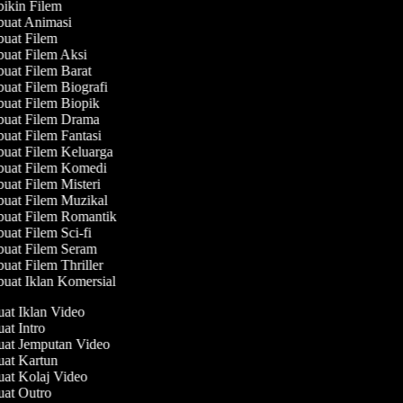
ikin Filem
uat Animasi
uat Filem
uat Filem Aksi
at Filem Barat
at Filem Biografi
uat Filem Biopik
uat Filem Drama
at Filem Fantasi
uat Filem Keluarga
uat Filem Komedi
at Filem Misteri
uat Filem Muzikal
uat Filem Romantik
at Filem Sci-fi
uat Filem Seram
at Filem Thriller
at Iklan Komersial
uat Iklan Video
uat Intro
uat Jemputan Video
uat Kartun
uat Kolaj Video
uat Outro