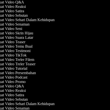
uat Video Q&A
uat Video Reaksi
uat Video Satira
uat Video Sebutan
uat Video Sehari Dalam Kehidupan
uat Video Senaman
uat Video Seni
uat Video Skrin Hijau
uat Video Suara Latar
uat Video Teaser
uat Video Temu Bual
uat Video Testimoni
uat Video TikTok
uat Video Treler Filem
uat Video Treler Teaser
uat Video Tutorial
uat Video Persembahan
uat Video Podcast
uat Video Promo
uat Video Q&A
uat Video Reaksi
uat Video Satira
uat Video Sebutan
uat Video Sehari Dalam Kehidupan
uat Video Senaman