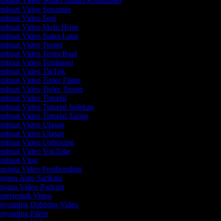
mbuat Video Sehari Dalam Kehidupan
mbuat Video Senaman
mbuat Video Seni
mbuat Video Skrin Hijau
mbuat Video Suara Latar
mbuat Video Teaser
mbuat Video Temu Bual
mbuat Video Testimoni
mbuat Video TikTok
mbuat Video Treler Filem
mbuat Video Treler Teaser
mbuat Video Tutorial
mbuat Video Tutorial Solekan
mbuat Video Tutorial Tarian
mbuat Video Ulasan
mbuat Video Ulasan
mbuat Video Unboxing
mbuat Video YouTube
mbuat Vlog
ncipta Video Pembersihan
njana Auto-Sarikata
njana Video Podcast
nterjemah Video
nyunting Dubbing Video
nyunting Filem