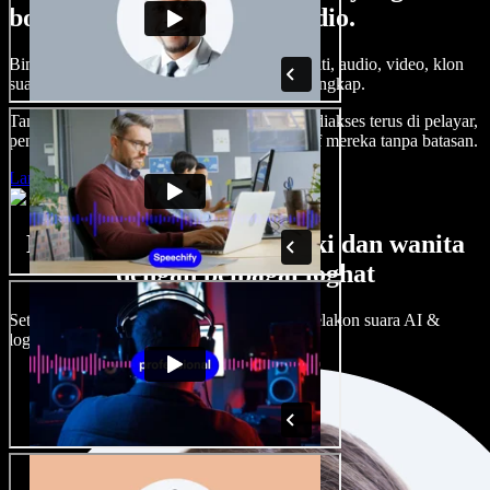
boleh buat di Speechify Studio.
Bina suara latar, tambah imej stok tanpa royalti, audio, video, klon
suara anda, untuk projek audio video yang lengkap.
Tanpa keluk pembelajaran dan semua boleh diakses terus di pelayar,
pencipta boleh realisasikan segala idea kreatif mereka tanpa batasan.
Lancarkan Studio
Banyak pilihan suara lelaki dan wanita
dengan pelbagai loghat
Setiap projek boleh jadi unik. Pilih ratusan pelakon suara AI &
loghat, laraskan ikut cita rasa anda.