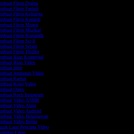
mbuat Filem Drama
mbuat Filem Fantasi
mbuat Filem Keluarga
mbuat Filem Komedi
mbuat Filem Misteri
mbuat Filem Muzikal
mbuat Filem Romantik
mbuat Filem Sci-fi
mbuat Filem Seram
mbuat Filem Thriller
mbuat Iklan Komersial
mbuat Iklan Video
mbuat Intro
mbuat Jemputan Video
mbuat Kartun
mbuat Kolaj Video
mbuat Outro
mbuat Reels Instagram
mbuat Video ASMR
mbuat Video Alam
mbuat Video Android
mbuat Video Belanjawan
mbuat Video Berita
zik Latar Pencipta Video
mbikin Filem