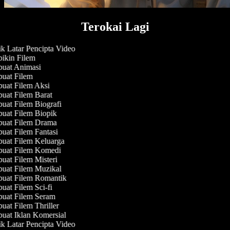
Terokai Lagi
 Latar Pencipta Video
ikin Filem
uat Animasi
uat Filem
uat Filem Aksi
at Filem Barat
at Filem Biografi
uat Filem Biopik
uat Filem Drama
at Filem Fantasi
uat Filem Keluarga
uat Filem Komedi
at Filem Misteri
uat Filem Muzikal
uat Filem Romantik
at Filem Sci-fi
uat Filem Seram
at Filem Thriller
at Iklan Komersial
 Latar Pencipta Video