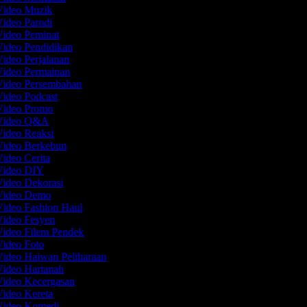
Video Muzik
Video Parodi
Video Peminat
Video Pendidikan
Video Perjalanan
Video Permainan
Video Persembahan
Video Podcast
Video Promo
 Video Q&A
Video Reaksi
Video Berkebun
Video Cerita
 Video DIY
Video Dekorasi
 Video Demo
Video Fashion Haul
Video Fesyen
Video Filem Pendek
Video Foto
Video Haiwan Peliharaan
Video Hartanah
Video Kecergasan
Video Kereta
 Video Komedi