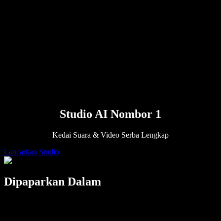
Pembaca Teks kepada Pertuturan
Enterprise
Hubungi Jualan
Speechify untuk Enterprise & EDU
Speechify untuk Kebolehcapaian di Tempat Kerja
Speechify untuk DSA
Ejen Suara SIMBA
Speechify untuk Pembangun
Studio AI Nombor 1
Kedai Suara & Video Serba Lengkap
Lancarkan Studio
Dipaparkan Dalam