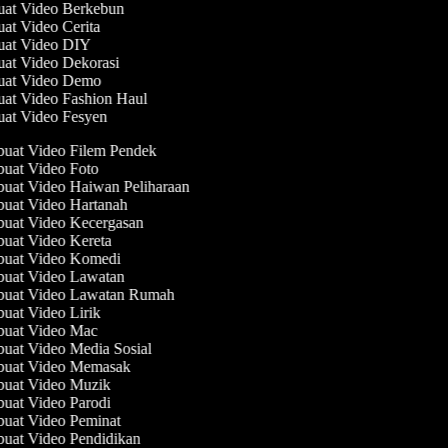
uat Video Berkebun
uat Video Cerita
uat Video DIY
uat Video Dekorasi
uat Video Demo
uat Video Fashion Haul
uat Video Fesyen
uat Video Filem Pendek
uat Video Foto
uat Video Haiwan Peliharaan
uat Video Hartanah
uat Video Kecergasan
uat Video Kereta
uat Video Komedi
uat Video Lawatan
uat Video Lawatan Rumah
at Video Lirik
uat Video Mac
at Video Media Sosial
uat Video Memasak
uat Video Muzik
uat Video Parodi
uat Video Peminat
uat Video Pendidikan