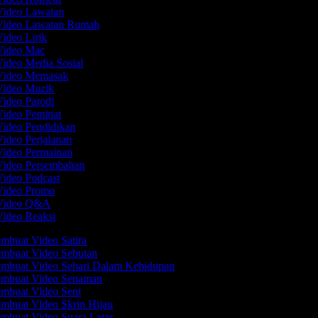
Video Lawatan
 Video Lawatan Rumah
Video Lirik
 Video Mac
Video Media Sosial
 Video Memasak
Video Muzik
Video Parodi
Video Peminat
Video Pendidikan
Video Perjalanan
Video Permainan
Video Persembahan
Video Podcast
Video Promo
 Video Q&A
Video Reaksi
mbuat Video Satira
mbuat Video Sebutan
mbuat Video Sehari Dalam Kehidupan
mbuat Video Senaman
mbuat Video Seni
mbuat Video Skrin Hijau
mbuat Video Suara Latar