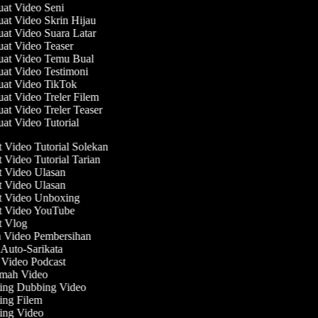
uat Video Seni
uat Video Skrin Hijau
uat Video Suara Latar
uat Video Teaser
uat Video Temu Bual
uat Video Testimoni
uat Video TikTok
uat Video Treler Filem
uat Video Treler Teaser
uat Video Tutorial
Video Tutorial Solekan
Video Tutorial Tarian
 Video Ulasan
 Video Ulasan
 Video Unboxing
 Video YouTube
 Vlog
 Video Pembersihan
Auto-Sarikata
Video Podcast
mah Video
ing Dubbing Video
ng Filem
ng Video