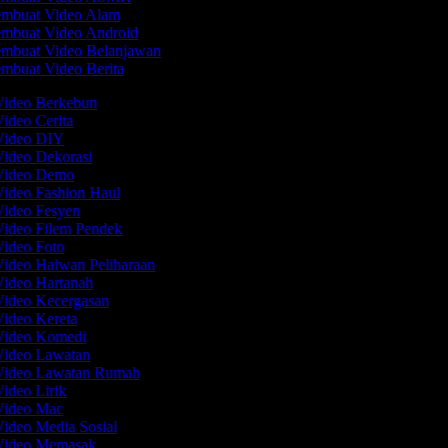
mbuat Video Alam
mbuat Video Android
mbuat Video Belanjawan
mbuat Video Berita
Video Berkebun
Video Cerita
 Video DIY
Video Dekorasi
 Video Demo
Video Fashion Haul
Video Fesyen
Video Filem Pendek
Video Foto
Video Haiwan Peliharaan
Video Hartanah
Video Kecergasan
Video Kereta
 Video Komedi
Video Lawatan
 Video Lawatan Rumah
Video Lirik
 Video Mac
Video Media Sosial
 Video Memasak