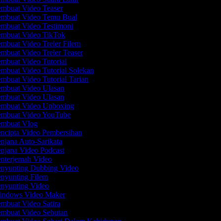
mbuat Video Teaser
mbuat Video Temu Bual
mbuat Video Testimoni
mbuat Video TikTok
mbuat Video Treler Filem
mbuat Video Treler Teaser
mbuat Video Tutorial
mbuat Video Tutorial Solekan
mbuat Video Tutorial Tarian
mbuat Video Ulasan
mbuat Video Ulasan
mbuat Video Unboxing
mbuat Video YouTube
mbuat Vlog
ncipta Video Pembersihan
njana Auto-Sarikata
njana Video Podcast
nterjemah Video
nyunting Dubbing Video
nyunting Filem
nyunting Video
ndows Video Maker
mbuat Video Satira
mbuat Video Sebutan