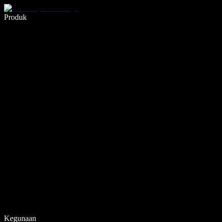
Tulis 5× lebih pantas dengan menaip menggunakan suara
Produk
Ketahui Lebih Lanjut
Kegunaan