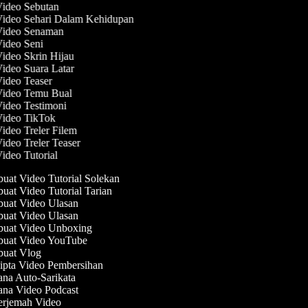
Video Sebutan
Video Sehari Dalam Kehidupan
 Video Senaman
Video Seni
Video Skrin Hijau
Video Suara Latar
Video Teaser
 Video Temu Bual
Video Testimoni
Video TikTok
Video Treler Filem
Video Treler Teaser
Video Tutorial
at Video Tutorial Solekan
at Video Tutorial Tarian
at Video Ulasan
at Video Ulasan
uat Video Unboxing
uat Video YouTube
uat Vlog
pta Video Pembersihan
na Auto-Sarikata
na Video Podcast
rjemah Video