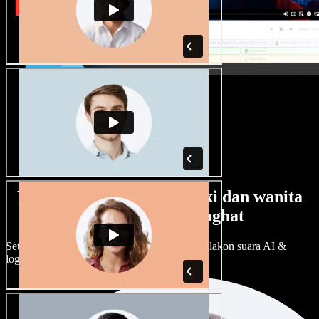
Banyak pilihan suara lelaki dan wanita
dengan pelbagai loghat
Setiap projek boleh jadi unik. Pilih ratusan pelakon suara AI &
loghat, laraskan ikut cita rasa anda.