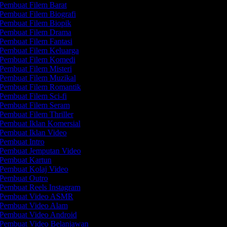
Pembuat Filem Barat
Pembuat Filem Biografi
Pembuat Filem Biopik
Pembuat Filem Drama
Pembuat Filem Fantasi
Pembuat Filem Keluarga
Pembuat Filem Komedi
Pembuat Filem Misteri
Pembuat Filem Muzikal
Pembuat Filem Romantik
Pembuat Filem Sci-fi
Pembuat Filem Seram
Pembuat Filem Thriller
Pembuat Iklan Komersial
Pembuat Iklan Video
Pembuat Intro
Pembuat Jemputan Video
Pembuat Kartun
Pembuat Kolaj Video
Pembuat Outro
Pembuat Reels Instagram
Pembuat Video ASMR
Pembuat Video Alam
Pembuat Video Android
Pembuat Video Belanjawan