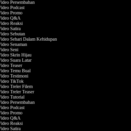
 Video Persembahan
Video Podcast
 Video Promo
 Video Q&A
Video Reaksi
Video Satira
Video Sebutan
Video Sehari Dalam Kehidupan
 Video Senaman
Video Seni
Video Skrin Hijau
Video Suara Latar
Video Teaser
 Video Temu Bual
Video Testimoni
Video TikTok
Video Treler Filem
Video Treler Teaser
Video Tutorial
 Video Persembahan
Video Podcast
 Video Promo
 Video Q&A
Video Reaksi
Video Satira