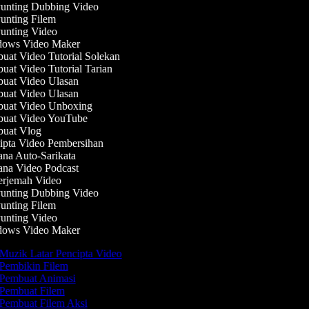
nting Dubbing Video
nting Filem
nting Video
ows Video Maker
at Video Tutorial Solekan
at Video Tutorial Tarian
at Video Ulasan
at Video Ulasan
uat Video Unboxing
uat Video YouTube
uat Vlog
pta Video Pembersihan
na Auto-Sarikata
na Video Podcast
rjemah Video
nting Dubbing Video
nting Filem
nting Video
ows Video Maker
Muzik Latar Pencipta Video
Pembikin Filem
Pembuat Animasi
Pembuat Filem
Pembuat Filem Aksi