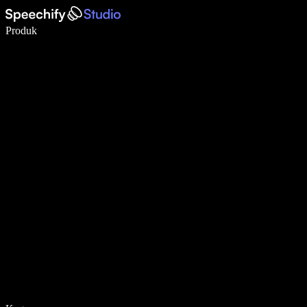
Tulis 5× lebih pantas dengan menaip menggunakan suara
Produk
Ketahui Lebih Lanjut