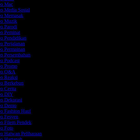
deo Mac
eo Media Sosial
deo Memasak
deo Muzik
eo Parodi
eo Peminat
eo Pendidikan
eo Perjalanan
eo Permainan
eo Persembahan
eo Podcast
deo Promo
deo Q&A
eo Reaksi
eo Berkebun
eo Cerita
deo DIY
eo Dekorasi
deo Demo
eo Fashion Haul
eo Fesyen
eo Filem Pendek
eo Foto
eo Haiwan Peliharaan
eo Hartanah