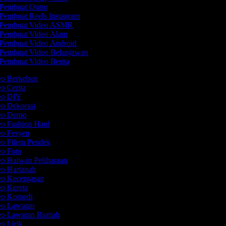
Pembuat Outro
Pembuat Reels Instagram
Pembuat Video ASMR
Pembuat Video Alam
Pembuat Video Android
Pembuat Video Belanjawan
Pembuat Video Berita
eo Berkebun
eo Cerita
deo DIY
eo Dekorasi
deo Demo
eo Fashion Haul
eo Fesyen
eo Filem Pendek
eo Foto
eo Haiwan Peliharaan
eo Hartanah
eo Kecergasan
eo Kereta
deo Komedi
deo Lawatan
deo Lawatan Rumah
eo Lirik