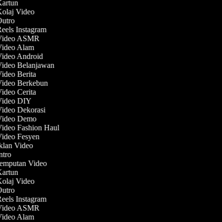
 Kartun
Kolaj Video
 Outro
Reels Instagram
 Video ASMR
 Video Alam
Video Android
Video Belanjawan
Video Berita
 Video Berkebun
Video Cerita
 Video DIY
Video Dekorasi
 Video Demo
Video Fashion Haul
Video Fesyen
Iklan Video
Intro
Jemputan Video
 Kartun
Kolaj Video
 Outro
Reels Instagram
 Video ASMR
 Video Alam