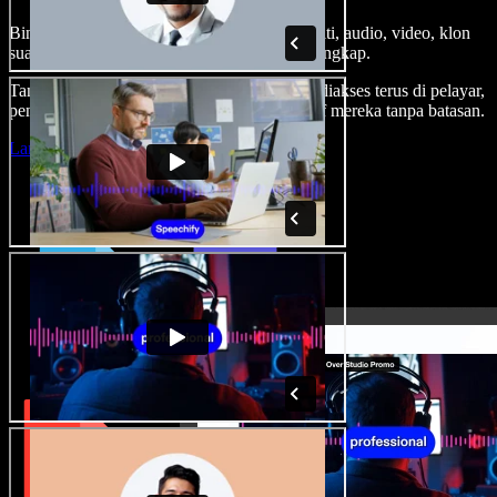
Bina suara latar, tambah imej stok tanpa royalti, audio, video, klon
suara anda, untuk projek audio video yang lengkap.
Tanpa keluk pembelajaran dan semua boleh diakses terus di pelayar,
pencipta boleh realisasikan segala idea kreatif mereka tanpa batasan.
Lancarkan Studio