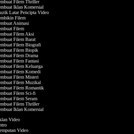
mbuat Filem Thriller
mbuat Iklan Komersial
zik Latar Pencipta Video
mbikin Filem
mbuat Animasi
mbuat Filem
mbuat Filem Aksi
mbuat Filem Barat
mbuat Filem Biografi
mbuat Filem Biopik
mbuat Filem Drama
mbuat Filem Fantasi
mbuat Filem Keluarga
mbuat Filem Komedi
mbuat Filem Misteri
mbuat Filem Muzikal
mbuat Filem Romantik
mbuat Filem Sci-fi
mbuat Filem Seram
mbuat Filem Thriller
mbuat Iklan Komersial
Iklan Video
Intro
Jemputan Video