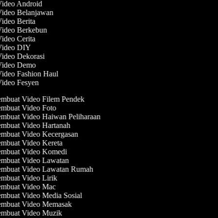
Video Android
Video Belanjawan
Video Berita
 Video Berkebun
Video Cerita
 Video DIY
Video Dekorasi
 Video Demo
Video Fashion Haul
Video Fesyen
mbuat Video Filem Pendek
mbuat Video Foto
mbuat Video Haiwan Peliharaan
mbuat Video Hartanah
mbuat Video Kecergasan
mbuat Video Kereta
mbuat Video Komedi
mbuat Video Lawatan
mbuat Video Lawatan Rumah
mbuat Video Lirik
mbuat Video Mac
mbuat Video Media Sosial
mbuat Video Memasak
mbuat Video Muzik