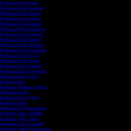
Pembuat Filem Barat
Pembuat Filem Biografi
Pembuat Filem Biopik
Pembuat Filem Drama
Pembuat Filem Fantasi
Pembuat Filem Keluarga
Pembuat Filem Komedi
Pembuat Filem Misteri
Pembuat Filem Muzikal
Pembuat Filem Romantik
Pembuat Filem Sci-fi
Pembuat Filem Seram
Pembuat Filem Thriller
Pembuat Iklan Komersial
Pembuat Iklan Video
Pembuat Intro
Pembuat Jemputan Video
Pembuat Kartun
Pembuat Kolaj Video
Pembuat Outro
Pembuat Reels Instagram
Pembuat Video ASMR
Pembuat Video Alam
Pembuat Video Android
Pembuat Video Belanjawan