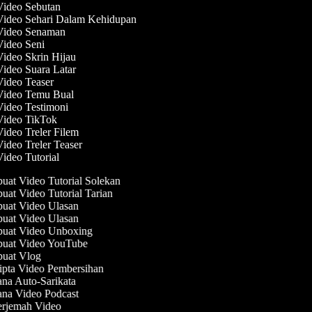
 Video Sebutan
 Video Sehari Dalam Kehidupan
 Video Senaman
Video Seni
Video Skrin Hijau
Video Suara Latar
Video Teaser
 Video Temu Bual
Video Testimoni
 Video TikTok
Video Treler Filem
Video Treler Teaser
Video Tutorial
at Video Tutorial Solekan
at Video Tutorial Tarian
at Video Ulasan
at Video Ulasan
at Video Unboxing
at Video YouTube
at Vlog
pta Video Pembersihan
na Auto-Sarikata
na Video Podcast
rjemah Video