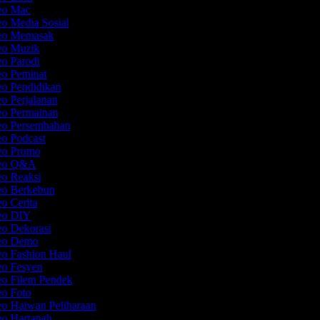
deo Mac
eo Media Sosial
deo Memasak
deo Muzik
eo Parodi
eo Peminat
eo Pendidikan
eo Perjalanan
eo Permainan
deo Persembahan
eo Podcast
deo Promo
ideo Q&A
eo Reaksi
deo Berkebun
eo Cerita
deo DIY
eo Dekorasi
deo Demo
eo Fashion Haul
eo Fesyen
eo Filem Pendek
eo Foto
eo Haiwan Peliharaan
eo Hartanah