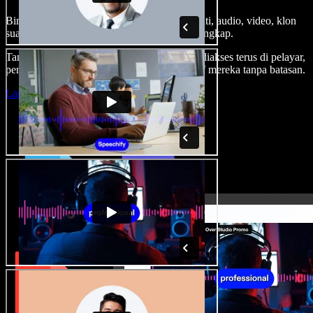
Bina suara latar, tambah imej stok tanpa royalti, audio, video, klon
suara anda, untuk projek audio video yang lengkap.
Tanpa keluk pembelajaran dan semua boleh diakses terus di pelayar,
pencipta boleh realisasikan segala idea kreatif mereka tanpa batasan.
Lancarkan Studio