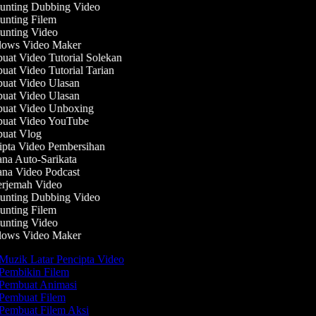
nting Dubbing Video
nting Filem
nting Video
ows Video Maker
at Video Tutorial Solekan
at Video Tutorial Tarian
at Video Ulasan
at Video Ulasan
at Video Unboxing
at Video YouTube
at Vlog
pta Video Pembersihan
na Auto-Sarikata
na Video Podcast
rjemah Video
nting Dubbing Video
nting Filem
nting Video
ows Video Maker
Muzik Latar Pencipta Video
Pembikin Filem
Pembuat Animasi
Pembuat Filem
Pembuat Filem Aksi