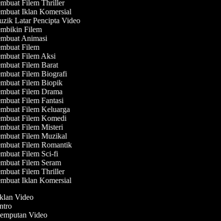
mbuat Filem Thriller
mbuat Iklan Komersial
zik Latar Pencipta Video
mbikin Filem
mbuat Animasi
mbuat Filem
mbuat Filem Aksi
mbuat Filem Barat
mbuat Filem Biografi
mbuat Filem Biopik
mbuat Filem Drama
mbuat Filem Fantasi
mbuat Filem Keluarga
mbuat Filem Komedi
mbuat Filem Misteri
mbuat Filem Muzikal
mbuat Filem Romantik
mbuat Filem Sci-fi
mbuat Filem Seram
mbuat Filem Thriller
mbuat Iklan Komersial
Iklan Video
Intro
 Jemputan Video