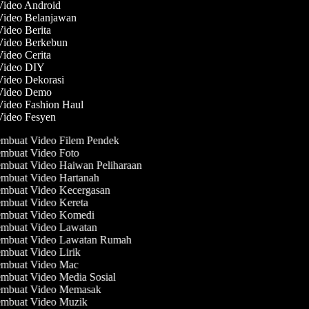
 Video Android
 Video Belanjawan
Video Berita
 Video Berkebun
Video Cerita
 Video DIY
Video Dekorasi
 Video Demo
Video Fashion Haul
 Video Fesyen
mbuat Video Filem Pendek
mbuat Video Foto
mbuat Video Haiwan Peliharaan
mbuat Video Hartanah
mbuat Video Kecergasan
mbuat Video Kereta
mbuat Video Komedi
mbuat Video Lawatan
mbuat Video Lawatan Rumah
mbuat Video Lirik
mbuat Video Mac
mbuat Video Media Sosial
mbuat Video Memasak
mbuat Video Muzik