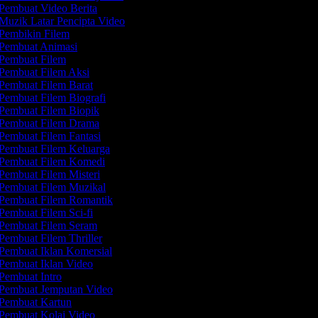
Pembuat Video Berita
Muzik Latar Pencipta Video
Pembikin Filem
Pembuat Animasi
Pembuat Filem
Pembuat Filem Aksi
Pembuat Filem Barat
Pembuat Filem Biografi
Pembuat Filem Biopik
Pembuat Filem Drama
Pembuat Filem Fantasi
Pembuat Filem Keluarga
Pembuat Filem Komedi
Pembuat Filem Misteri
Pembuat Filem Muzikal
Pembuat Filem Romantik
Pembuat Filem Sci-fi
Pembuat Filem Seram
Pembuat Filem Thriller
Pembuat Iklan Komersial
Pembuat Iklan Video
Pembuat Intro
Pembuat Jemputan Video
Pembuat Kartun
Pembuat Kolaj Video