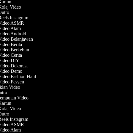
 Kartun
Kolaj Video
 Outro
Reels Instagram
 Video ASMR
 Video Alam
 Video Android
 Video Belanjawan
Video Berita
 Video Berkebun
Video Cerita
 Video DIY
Video Dekorasi
 Video Demo
Video Fashion Haul
 Video Fesyen
Iklan Video
Intro
 Jemputan Video
 Kartun
Kolaj Video
 Outro
Reels Instagram
 Video ASMR
 Video Alam