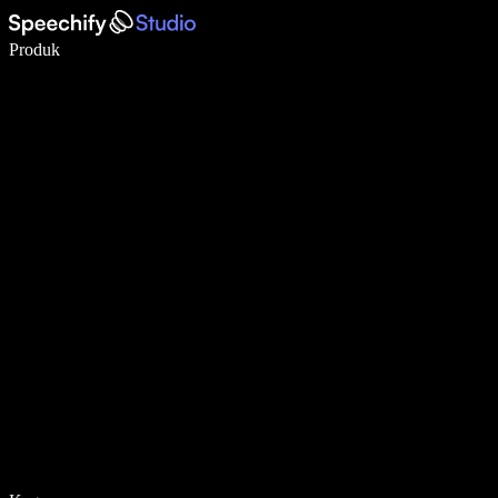
Tulis 5× lebih pantas dengan menaip menggunakan suara
Produk
Ketahui Lebih Lanjut