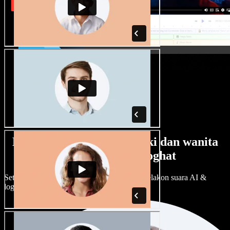
Banyak pilihan suara lelaki dan wanita
dengan pelbagai loghat
Setiap projek boleh jadi unik. Pilih ratusan pelakon suara AI &
loghat, laraskan ikut cita rasa anda.