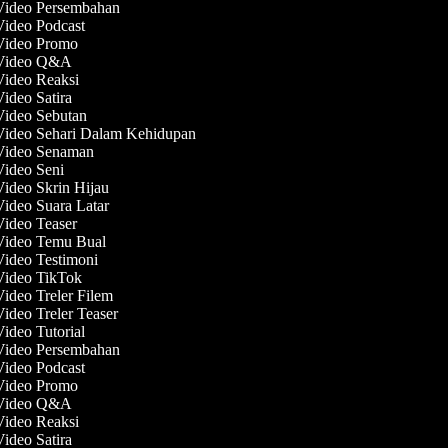
 Video Persembahan
Video Podcast
 Video Promo
 Video Q&A
 Video Reaksi
Video Satira
 Video Sebutan
 Video Sehari Dalam Kehidupan
 Video Senaman
Video Seni
Video Skrin Hijau
Video Suara Latar
Video Teaser
 Video Temu Bual
Video Testimoni
 Video TikTok
Video Treler Filem
Video Treler Teaser
Video Tutorial
 Video Persembahan
Video Podcast
 Video Promo
 Video Q&A
 Video Reaksi
Video Satira