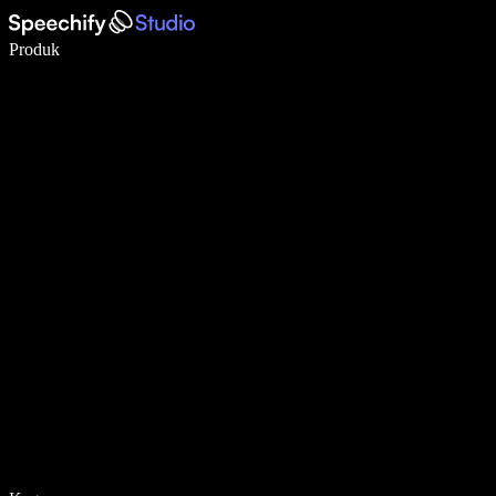
Tulis 5× lebih pantas dengan menaip menggunakan suara
Produk
Ketahui Lebih Lanjut