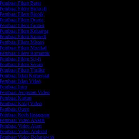
Pembuat Filem Barat
Pembuat Filem Biografi
Pembuat Filem Biopik
Pembuat Filem Drama
Pembuat Filem Fantasi
Pembuat Filem Keluarga
Pembuat Filem Komedi
Pembuat Filem Misteri
Pembuat Filem Muzikal
Pembuat Filem Romantik
Pembuat Filem Sci-fi
Pembuat Filem Seram
Pembuat Filem Thriller
Pembuat Iklan Komersial
Pembuat Iklan Video
Pembuat Intro
Pembuat Jemputan Video
Pembuat Kartun
Pembuat Kolaj Video
Pembuat Outro
Pembuat Reels Instagram
Pembuat Video ASMR
Pembuat Video Alam
Pembuat Video Android
Pembuat Video Belanjawan