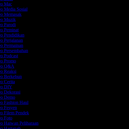
deo Mac
eo Media Sosial
deo Memasak
deo Muzik
eo Parodi
eo Peminat
eo Pendidikan
eo Perjalanan
eo Permainan
eo Persembahan
eo Podcast
deo Promo
deo Q&A
eo Reaksi
eo Berkebun
eo Cerita
deo DIY
eo Dekorasi
deo Demo
eo Fashion Haul
eo Fesyen
eo Filem Pendek
eo Foto
eo Haiwan Peliharaan
eo Hartanah