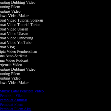
nting Dubbing Video
nting Filem
nting Video
ows Video Maker
at Video Tutorial Solekan
at Video Tutorial Tarian
at Video Ulasan
at Video Ulasan
uat Video Unboxing
uat Video YouTube
uat Vlog
pta Video Pembersihan
na Auto-Sarikata
na Video Podcast
rjemah Video
nting Dubbing Video
nting Filem
nting Video
ows Video Maker
Muzik Latar Pencipta Video
Pembikin Filem
Pembuat Animasi
Pembuat Filem
Pembuat Filem Aksi