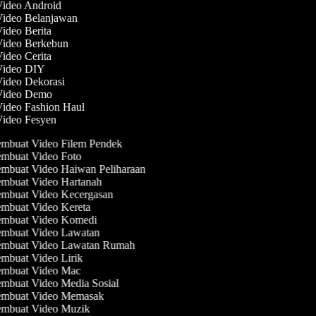
Video Android
Video Belanjawan
Video Berita
 Video Berkebun
Video Cerita
 Video DIY
Video Dekorasi
 Video Demo
Video Fashion Haul
Video Fesyen
mbuat Video Filem Pendek
mbuat Video Foto
mbuat Video Haiwan Peliharaan
mbuat Video Hartanah
mbuat Video Kecergasan
mbuat Video Kereta
mbuat Video Komedi
mbuat Video Lawatan
mbuat Video Lawatan Rumah
mbuat Video Lirik
mbuat Video Mac
mbuat Video Media Sosial
mbuat Video Memasak
mbuat Video Muzik