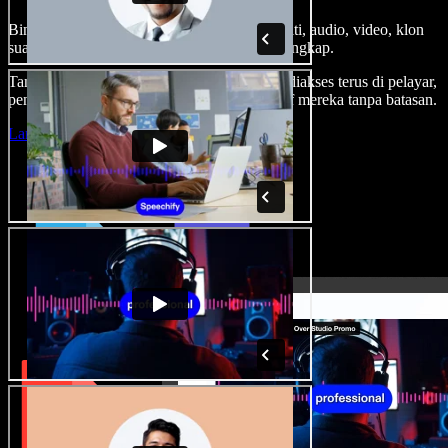
Bina suara latar, tambah imej stok tanpa royalti, audio, video, klon
suara anda, untuk projek audio video yang lengkap.
Tanpa keluk pembelajaran dan semua boleh diakses terus di pelayar,
pencipta boleh realisasikan segala idea kreatif mereka tanpa batasan.
Lancarkan Studio