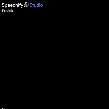
Tulis 5× lebih pantas dengan menaip menggunakan suara
Produk
Ketahui Lebih Lanjut