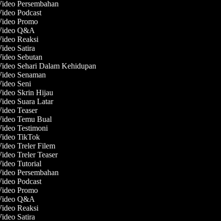
 Video Persembahan
Video Podcast
 Video Promo
 Video Q&A
Video Reaksi
Video Satira
Video Sebutan
Video Sehari Dalam Kehidupan
 Video Senaman
Video Seni
Video Skrin Hijau
Video Suara Latar
Video Teaser
 Video Temu Bual
Video Testimoni
Video TikTok
Video Treler Filem
Video Treler Teaser
Video Tutorial
 Video Persembahan
Video Podcast
 Video Promo
 Video Q&A
Video Reaksi
Video Satira