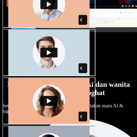
Banyak pilihan suara lelaki dan wanita
dengan pelbagai loghat
Setiap projek boleh jadi unik. Pilih ratusan pelakon suara AI &
loghat, laraskan ikut cita rasa anda.