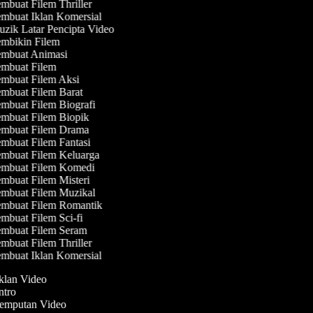
mbuat Filem Thriller
mbuat Iklan Komersial
zik Latar Pencipta Video
mbikin Filem
mbuat Animasi
mbuat Filem
mbuat Filem Aksi
mbuat Filem Barat
mbuat Filem Biografi
mbuat Filem Biopik
mbuat Filem Drama
mbuat Filem Fantasi
mbuat Filem Keluarga
mbuat Filem Komedi
mbuat Filem Misteri
mbuat Filem Muzikal
mbuat Filem Romantik
mbuat Filem Sci-fi
mbuat Filem Seram
mbuat Filem Thriller
mbuat Iklan Komersial
Iklan Video
Intro
Jemputan Video