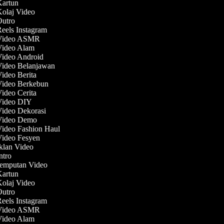
Kartun
Kolaj Video
 Outro
Reels Instagram
 Video ASMR
 Video Alam
Video Android
Video Belanjawan
Video Berita
 Video Berkebun
Video Cerita
 Video DIY
Video Dekorasi
 Video Demo
Video Fashion Haul
Video Fesyen
Iklan Video
Intro
Jemputan Video
Kartun
Kolaj Video
 Outro
Reels Instagram
 Video ASMR
 Video Alam