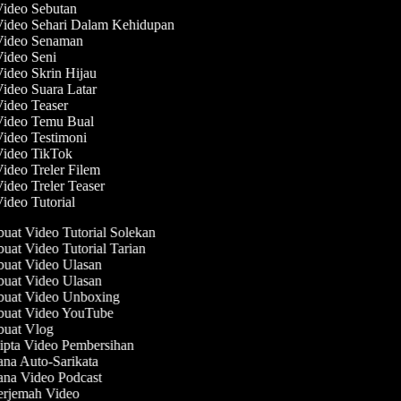
Video Sebutan
Video Sehari Dalam Kehidupan
 Video Senaman
Video Seni
Video Skrin Hijau
Video Suara Latar
Video Teaser
 Video Temu Bual
Video Testimoni
Video TikTok
Video Treler Filem
Video Treler Teaser
Video Tutorial
at Video Tutorial Solekan
at Video Tutorial Tarian
at Video Ulasan
at Video Ulasan
uat Video Unboxing
uat Video YouTube
uat Vlog
pta Video Pembersihan
na Auto-Sarikata
na Video Podcast
rjemah Video