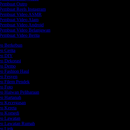
Pembuat Outro
Pembuat Reels Instagram
Pembuat Video ASMR
Pembuat Video Alam
Pembuat Video Android
Pembuat Video Belanjawan
Pembuat Video Berita
deo Berkebun
eo Cerita
deo DIY
eo Dekorasi
deo Demo
eo Fashion Haul
deo Fesyen
eo Filem Pendek
eo Foto
eo Haiwan Peliharaan
eo Hartanah
eo Kecergasan
eo Kereta
deo Komedi
deo Lawatan
deo Lawatan Rumah
eo Lirik