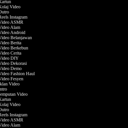
 Kartun
 Kolaj Video
 Outro
Reels Instagram
 Video ASMR
 Video Alam
 Video Android
 Video Belanjawan
Video Berita
 Video Berkebun
Video Cerita
 Video DIY
 Video Dekorasi
 Video Demo
 Video Fashion Haul
 Video Fesyen
Iklan Video
Intro
 Jemputan Video
 Kartun
 Kolaj Video
 Outro
Reels Instagram
 Video ASMR
 Video Alam