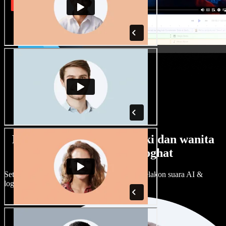
Banyak pilihan suara lelaki dan wanita
dengan pelbagai loghat
Setiap projek boleh jadi unik. Pilih ratusan pelakon suara AI &
loghat, laraskan ikut cita rasa anda.