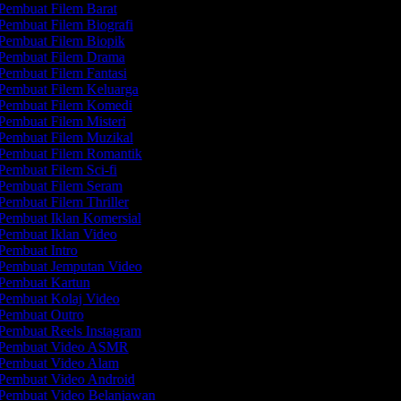
Pembuat Filem Barat
Pembuat Filem Biografi
Pembuat Filem Biopik
Pembuat Filem Drama
Pembuat Filem Fantasi
Pembuat Filem Keluarga
Pembuat Filem Komedi
Pembuat Filem Misteri
Pembuat Filem Muzikal
Pembuat Filem Romantik
Pembuat Filem Sci-fi
Pembuat Filem Seram
Pembuat Filem Thriller
Pembuat Iklan Komersial
Pembuat Iklan Video
Pembuat Intro
Pembuat Jemputan Video
Pembuat Kartun
Pembuat Kolaj Video
Pembuat Outro
Pembuat Reels Instagram
Pembuat Video ASMR
Pembuat Video Alam
Pembuat Video Android
Pembuat Video Belanjawan