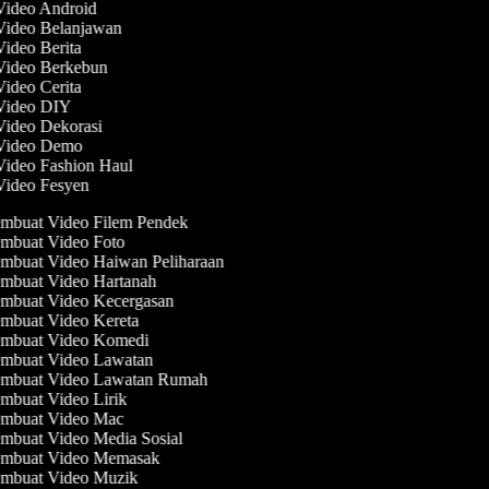
 Video Android
 Video Belanjawan
Video Berita
 Video Berkebun
Video Cerita
 Video DIY
 Video Dekorasi
 Video Demo
 Video Fashion Haul
 Video Fesyen
mbuat Video Filem Pendek
mbuat Video Foto
mbuat Video Haiwan Peliharaan
mbuat Video Hartanah
mbuat Video Kecergasan
mbuat Video Kereta
mbuat Video Komedi
mbuat Video Lawatan
mbuat Video Lawatan Rumah
mbuat Video Lirik
mbuat Video Mac
mbuat Video Media Sosial
mbuat Video Memasak
mbuat Video Muzik