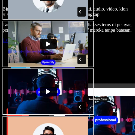
Bina suara latar, tambah imej stok tanpa royalti, audio, video, klon
suara anda, untuk projek audio video yang lengkap.
Tanpa keluk pembelajaran dan semua boleh diakses terus di pelayar,
pencipta boleh realisasikan segala idea kreatif mereka tanpa batasan.
Lancarkan Studio