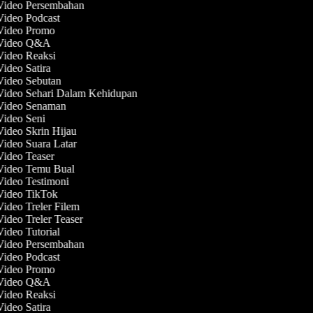
 Video Persembahan
 Video Podcast
 Video Promo
 Video Q&A
 Video Reaksi
Video Satira
 Video Sebutan
 Video Sehari Dalam Kehidupan
 Video Senaman
 Video Seni
Video Skrin Hijau
Video Suara Latar
Video Teaser
 Video Temu Bual
Video Testimoni
 Video TikTok
Video Treler Filem
Video Treler Teaser
Video Tutorial
 Video Persembahan
 Video Podcast
 Video Promo
 Video Q&A
 Video Reaksi
Video Satira