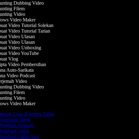
nting Dubbing Video
nting Filem
nting Video
ows Video Maker
at Video Tutorial Solekan
at Video Tutorial Tarian
at Video Ulasan
at Video Ulasan
at Video Unboxing
at Video YouTube
at Vlog
pta Video Pembersihan
na Auto-Sarikata
na Video Podcast
rjemah Video
nting Dubbing Video
nting Filem
nting Video
ows Video Maker
Muzik Latar Pencipta Video
Pembikin Filem
Pembuat Animasi
Pembuat Filem
Pembuat Filem Aksi