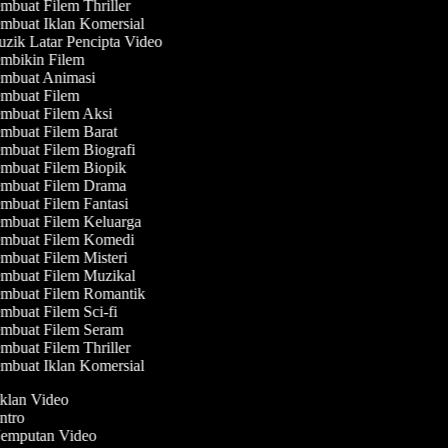
buat Filem Thriller
mbuat Iklan Komersial
zik Latar Pencipta Video
mbikin Filem
mbuat Animasi
mbuat Filem
mbuat Filem Aksi
mbuat Filem Barat
mbuat Filem Biografi
mbuat Filem Biopik
mbuat Filem Drama
mbuat Filem Fantasi
mbuat Filem Keluarga
mbuat Filem Komedi
mbuat Filem Misteri
mbuat Filem Muzikal
mbuat Filem Romantik
buat Filem Sci-fi
mbuat Filem Seram
buat Filem Thriller
mbuat Iklan Komersial
Iklan Video
Intro
 Jemputan Video