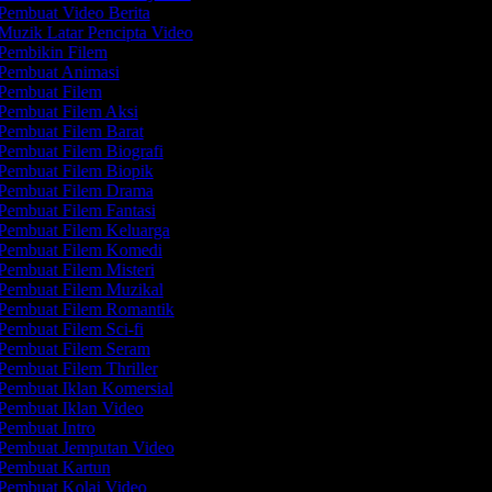
Pembuat Video Berita
Muzik Latar Pencipta Video
Pembikin Filem
Pembuat Animasi
Pembuat Filem
Pembuat Filem Aksi
Pembuat Filem Barat
Pembuat Filem Biografi
Pembuat Filem Biopik
Pembuat Filem Drama
Pembuat Filem Fantasi
Pembuat Filem Keluarga
Pembuat Filem Komedi
Pembuat Filem Misteri
Pembuat Filem Muzikal
Pembuat Filem Romantik
Pembuat Filem Sci-fi
Pembuat Filem Seram
Pembuat Filem Thriller
Pembuat Iklan Komersial
Pembuat Iklan Video
Pembuat Intro
Pembuat Jemputan Video
Pembuat Kartun
Pembuat Kolaj Video