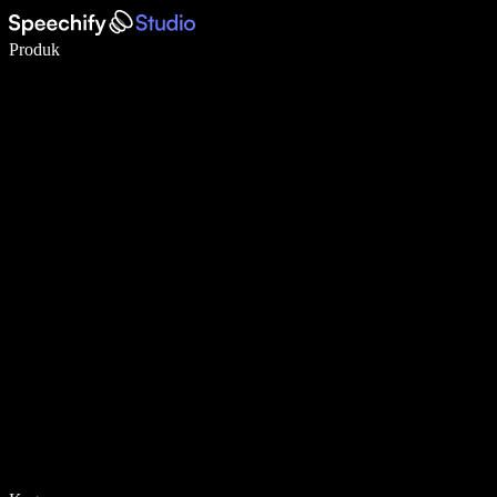
Tulis 5× lebih pantas dengan menaip menggunakan suara
Produk
Ketahui Lebih Lanjut