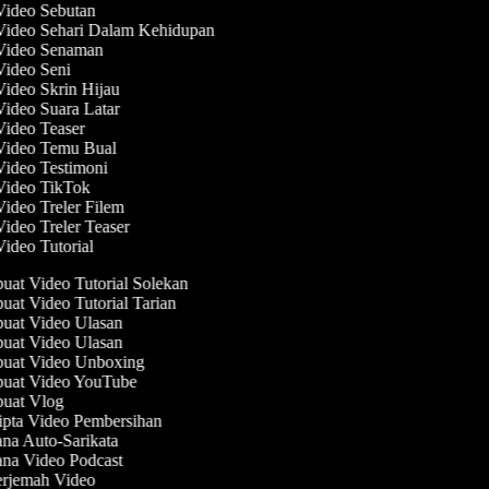
 Video Sebutan
 Video Sehari Dalam Kehidupan
 Video Senaman
 Video Seni
Video Skrin Hijau
Video Suara Latar
Video Teaser
 Video Temu Bual
Video Testimoni
 Video TikTok
Video Treler Filem
Video Treler Teaser
Video Tutorial
at Video Tutorial Solekan
at Video Tutorial Tarian
at Video Ulasan
at Video Ulasan
at Video Unboxing
at Video YouTube
at Vlog
pta Video Pembersihan
na Auto-Sarikata
na Video Podcast
rjemah Video