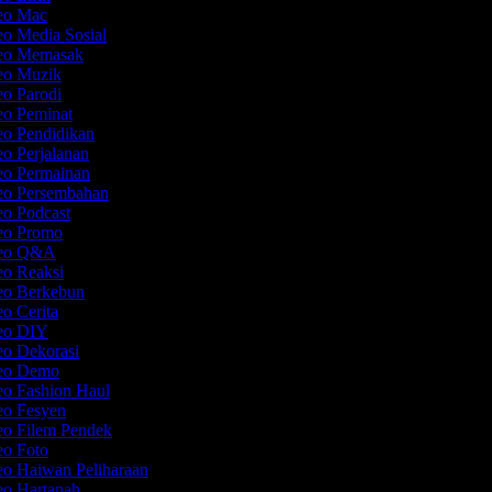
deo Mac
eo Media Sosial
deo Memasak
deo Muzik
eo Parodi
eo Peminat
eo Pendidikan
eo Perjalanan
deo Permainan
deo Persembahan
eo Podcast
deo Promo
ideo Q&A
eo Reaksi
deo Berkebun
eo Cerita
deo DIY
eo Dekorasi
deo Demo
eo Fashion Haul
deo Fesyen
eo Filem Pendek
eo Foto
eo Haiwan Peliharaan
eo Hartanah