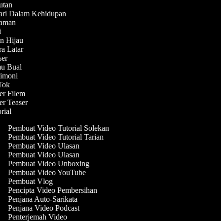
butan
hari Dalam Kehidupan
enaman
ni
in Hijau
ra Latar
aser
mu Bual
stimoni
kTok
ler Filem
ler Teaser
orial
Pembuat Video Tutorial Solekan
Pembuat Video Tutorial Tarian
Pembuat Video Ulasan
Pembuat Video Ulasan
Pembuat Video Unboxing
Pembuat Video YouTube
Pembuat Vlog
Pencipta Video Pembersihan
Penjana Auto-Sarikata
Penjana Video Podcast
Penterjemah Video