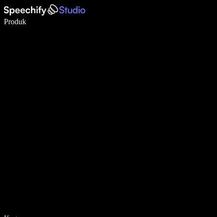
Tulis 5× lebih pantas dengan menaip menggunakan suara
Produk
Ketahui Lebih Lanjut