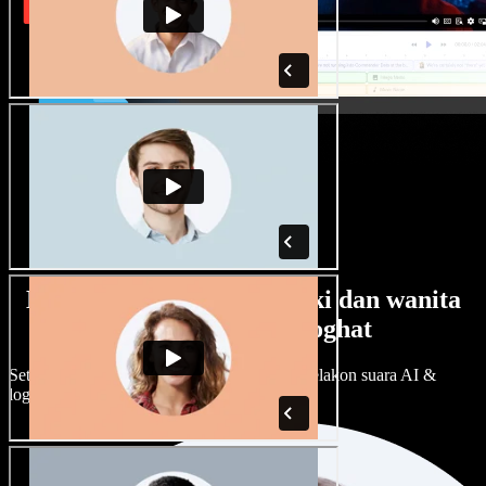
Banyak pilihan suara lelaki dan wanita
dengan pelbagai loghat
Setiap projek boleh jadi unik. Pilih ratusan pelakon suara AI &
loghat, laraskan ikut cita rasa anda.