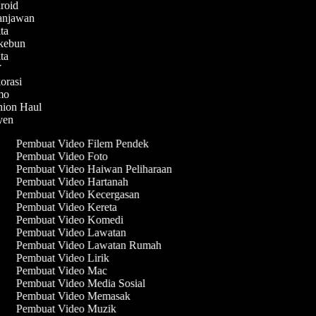
droid
lanjawan
ita
rkebun
ita
IY
korasi
emo
shion Haul
syen
Pembuat Video Filem Pendek
Pembuat Video Foto
Pembuat Video Haiwan Peliharaan
Pembuat Video Hartanah
Pembuat Video Kecergasan
Pembuat Video Kereta
Pembuat Video Komedi
Pembuat Video Lawatan
Pembuat Video Lawatan Rumah
Pembuat Video Lirik
Pembuat Video Mac
Pembuat Video Media Sosial
Pembuat Video Memasak
Pembuat Video Muzik