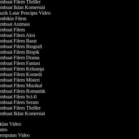
mbuat Filem Thriller
mbuat Iklan Komersial
zik Latar Pencipta Video
mbikin Filem
mbuat Animasi
mbuat Filem
mbuat Filem Aksi
mbuat Filem Barat
mbuat Filem Biografi
mbuat Filem Biopik
mbuat Filem Drama
mbuat Filem Fantasi
mbuat Filem Keluarga
mbuat Filem Komedi
mbuat Filem Misteri
mbuat Filem Muzikal
mbuat Filem Romantik
mbuat Filem Sci-fi
mbuat Filem Seram
mbuat Filem Thriller
mbuat Iklan Komersial
Iklan Video
Intro
 Jemputan Video