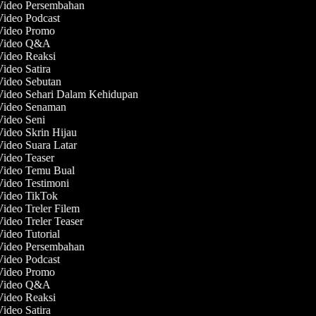
 Video Persembahan
Video Podcast
 Video Promo
 Video Q&A
Video Reaksi
Video Satira
Video Sebutan
Video Sehari Dalam Kehidupan
 Video Senaman
Video Seni
Video Skrin Hijau
Video Suara Latar
Video Teaser
 Video Temu Bual
Video Testimoni
 Video TikTok
Video Treler Filem
Video Treler Teaser
Video Tutorial
 Video Persembahan
Video Podcast
 Video Promo
 Video Q&A
Video Reaksi
Video Satira