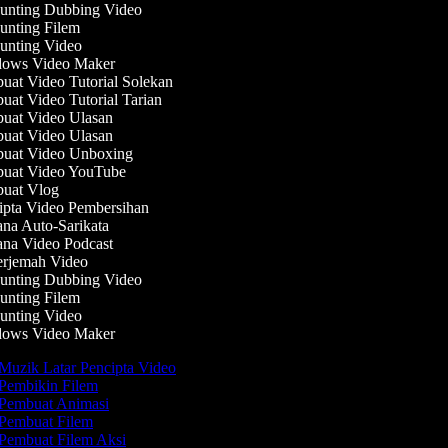
nting Dubbing Video
nting Filem
nting Video
ows Video Maker
at Video Tutorial Solekan
at Video Tutorial Tarian
at Video Ulasan
at Video Ulasan
at Video Unboxing
uat Video YouTube
uat Vlog
pta Video Pembersihan
na Auto-Sarikata
na Video Podcast
rjemah Video
nting Dubbing Video
nting Filem
nting Video
ows Video Maker
Muzik Latar Pencipta Video
Pembikin Filem
Pembuat Animasi
Pembuat Filem
Pembuat Filem Aksi