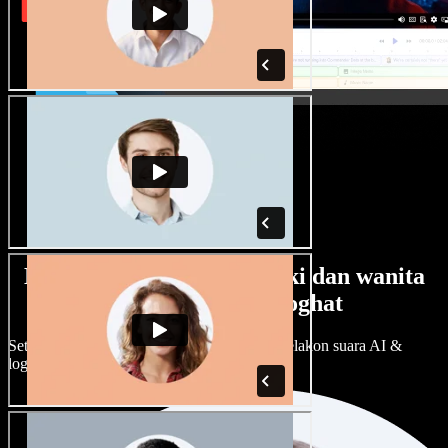
Banyak pilihan suara lelaki dan wanita
dengan pelbagai loghat
Setiap projek boleh jadi unik. Pilih ratusan pelakon suara AI &
loghat, laraskan ikut cita rasa anda.