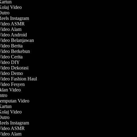
 Kartun
Kolaj Video
 Outro
Reels Instagram
 Video ASMR
 Video Alam
 Video Android
 Video Belanjawan
Video Berita
 Video Berkebun
Video Cerita
 Video DIY
Video Dekorasi
 Video Demo
Video Fashion Haul
 Video Fesyen
Iklan Video
Intro
 Jemputan Video
 Kartun
Kolaj Video
 Outro
Reels Instagram
 Video ASMR
 Video Alam