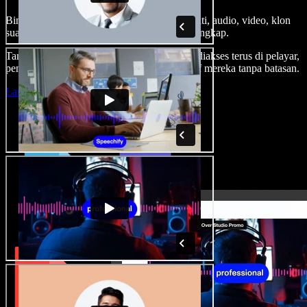
Bina suara latar, tambah imej stok tanpa royalti, audio, video, klon
suara anda, untuk projek audio video yang lengkap.
Tanpa keluk pembelajaran dan semua boleh diakses terus di pelayar,
pencipta boleh realisasikan segala idea kreatif mereka tanpa batasan.
Lancarkan Studio