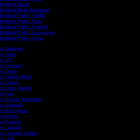
Pembuat Outro
Pembuat Reels Instagram
Pembuat Video ASMR
Pembuat Video Alam
Pembuat Video Android
Pembuat Video Belanjawan
Pembuat Video Berita
deo Berkebun
eo Cerita
deo DIY
eo Dekorasi
deo Demo
eo Fashion Haul
eo Fesyen
eo Filem Pendek
eo Foto
eo Haiwan Peliharaan
eo Hartanah
eo Kecergasan
eo Kereta
deo Komedi
deo Lawatan
deo Lawatan Rumah
eo Lirik