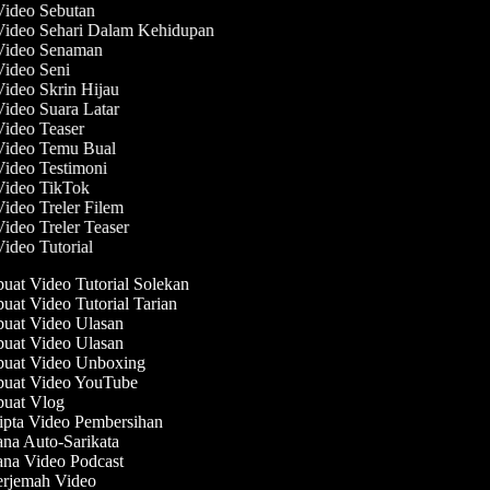
Video Sebutan
Video Sehari Dalam Kehidupan
 Video Senaman
Video Seni
Video Skrin Hijau
Video Suara Latar
Video Teaser
 Video Temu Bual
Video Testimoni
 Video TikTok
Video Treler Filem
Video Treler Teaser
Video Tutorial
at Video Tutorial Solekan
at Video Tutorial Tarian
at Video Ulasan
at Video Ulasan
at Video Unboxing
uat Video YouTube
uat Vlog
pta Video Pembersihan
na Auto-Sarikata
na Video Podcast
rjemah Video