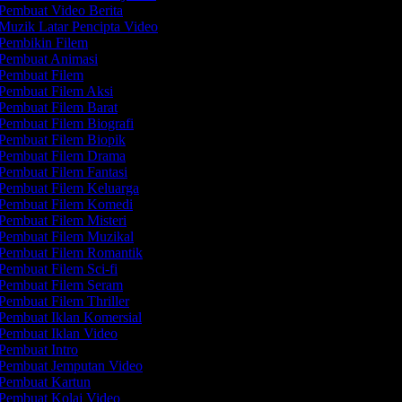
Pembuat Video Berita
Muzik Latar Pencipta Video
Pembikin Filem
Pembuat Animasi
Pembuat Filem
Pembuat Filem Aksi
Pembuat Filem Barat
Pembuat Filem Biografi
Pembuat Filem Biopik
Pembuat Filem Drama
Pembuat Filem Fantasi
Pembuat Filem Keluarga
Pembuat Filem Komedi
Pembuat Filem Misteri
Pembuat Filem Muzikal
Pembuat Filem Romantik
Pembuat Filem Sci-fi
Pembuat Filem Seram
Pembuat Filem Thriller
Pembuat Iklan Komersial
Pembuat Iklan Video
Pembuat Intro
Pembuat Jemputan Video
Pembuat Kartun
Pembuat Kolaj Video