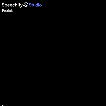
Tulis 5× lebih pantas dengan menaip menggunakan suara
Produk
Ketahui Lebih Lanjut