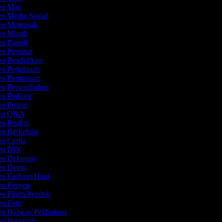
deo Mac
eo Media Sosial
deo Memasak
deo Muzik
eo Parodi
eo Peminat
eo Pendidikan
eo Perjalanan
eo Permainan
deo Persembahan
eo Podcast
deo Promo
deo Q&A
eo Reaksi
deo Berkebun
eo Cerita
deo DIY
eo Dekorasi
deo Demo
eo Fashion Haul
eo Fesyen
eo Filem Pendek
eo Foto
eo Haiwan Peliharaan
eo Hartanah