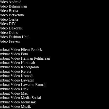
 Video Android
 Video Belanjawan
Video Berita
 Video Berkebun
Video Cerita
 Video DIY
Video Dekorasi
 Video Demo
Video Fashion Haul
 Video Fesyen
mbuat Video Filem Pendek
mbuat Video Foto
mbuat Video Haiwan Peliharaan
mbuat Video Hartanah
mbuat Video Kecergasan
mbuat Video Kereta
mbuat Video Komedi
mbuat Video Lawatan
mbuat Video Lawatan Rumah
mbuat Video Lirik
mbuat Video Mac
mbuat Video Media Sosial
mbuat Video Memasak
mbuat Video Muzik