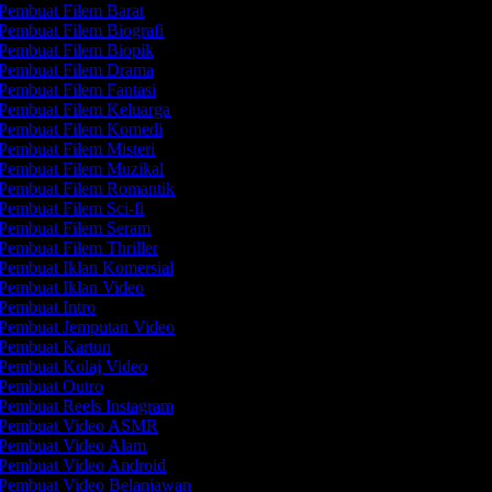
Pembuat Filem Barat
Pembuat Filem Biografi
Pembuat Filem Biopik
Pembuat Filem Drama
Pembuat Filem Fantasi
Pembuat Filem Keluarga
Pembuat Filem Komedi
Pembuat Filem Misteri
Pembuat Filem Muzikal
Pembuat Filem Romantik
Pembuat Filem Sci-fi
Pembuat Filem Seram
Pembuat Filem Thriller
Pembuat Iklan Komersial
Pembuat Iklan Video
Pembuat Intro
Pembuat Jemputan Video
Pembuat Kartun
Pembuat Kolaj Video
Pembuat Outro
Pembuat Reels Instagram
Pembuat Video ASMR
Pembuat Video Alam
Pembuat Video Android
Pembuat Video Belanjawan