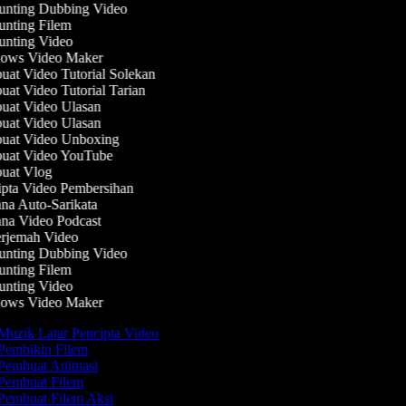
nting Dubbing Video
nting Filem
nting Video
ws Video Maker
at Video Tutorial Solekan
at Video Tutorial Tarian
at Video Ulasan
at Video Ulasan
at Video Unboxing
at Video YouTube
at Vlog
pta Video Pembersihan
na Auto-Sarikata
na Video Podcast
rjemah Video
nting Dubbing Video
nting Filem
nting Video
ws Video Maker
Muzik Latar Pencipta Video
Pembikin Filem
Pembuat Animasi
Pembuat Filem
Pembuat Filem Aksi