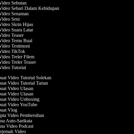
 Video Sebutan
 Video Sehari Dalam Kehidupan
 Video Senaman
 Video Seni
Video Skrin Hijau
Video Suara Latar
 Video Teaser
 Video Temu Bual
 Video Testimoni
 Video TikTok
Video Treler Filem
Video Treler Teaser
Video Tutorial
at Video Tutorial Solekan
at Video Tutorial Tarian
at Video Ulasan
at Video Ulasan
at Video Unboxing
at Video YouTube
at Vlog
pta Video Pembersihan
na Auto-Sarikata
na Video Podcast
rjemah Video