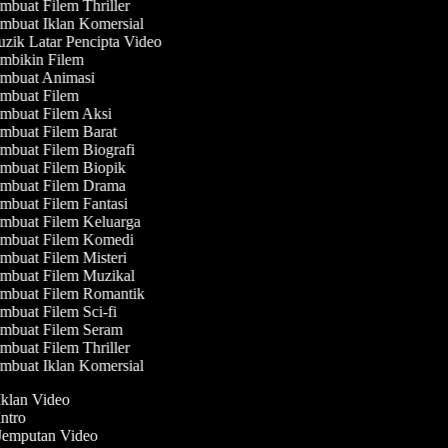
buat Filem Thriller
mbuat Iklan Komersial
ik Latar Pencipta Video
mbikin Filem
mbuat Animasi
mbuat Filem
mbuat Filem Aksi
mbuat Filem Barat
buat Filem Biografi
mbuat Filem Biopik
mbuat Filem Drama
buat Filem Fantasi
mbuat Filem Keluarga
mbuat Filem Komedi
buat Filem Misteri
mbuat Filem Muzikal
mbuat Filem Romantik
buat Filem Sci-fi
mbuat Filem Seram
buat Filem Thriller
mbuat Iklan Komersial
 Iklan Video
Intro
 Jemputan Video