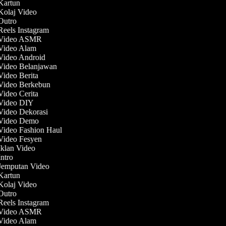
 Kartun
 Kolaj Video
 Outro
Reels Instagram
t Video ASMR
 Video Alam
 Video Android
 Video Belanjawan
Video Berita
 Video Berkebun
Video Cerita
 Video DIY
 Video Dekorasi
 Video Demo
 Video Fashion Haul
 Video Fesyen
 Iklan Video
Intro
 Jemputan Video
 Kartun
 Kolaj Video
 Outro
Reels Instagram
t Video ASMR
 Video Alam