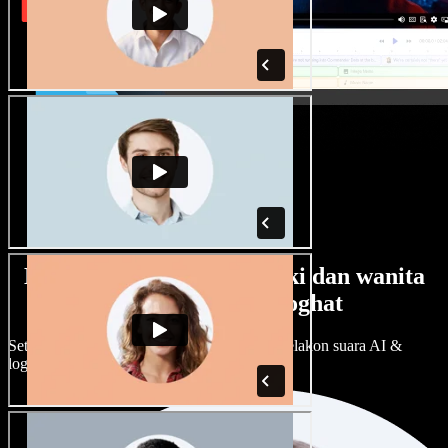
Banyak pilihan suara lelaki dan wanita
dengan pelbagai loghat
Setiap projek boleh jadi unik. Pilih ratusan pelakon suara AI &
loghat, laraskan ikut cita rasa anda.