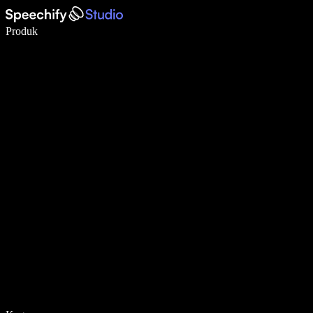
Tulis 5× lebih pantas dengan menaip menggunakan suara
Produk
Ketahui Lebih Lanjut