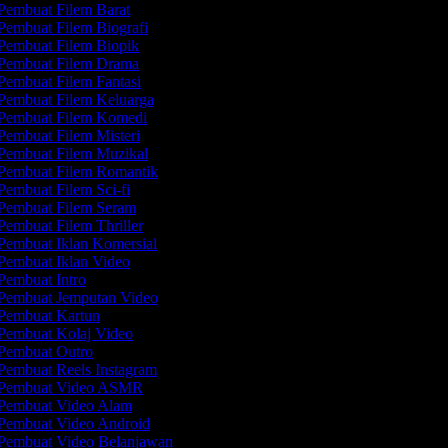
Pembuat Filem Barat
Pembuat Filem Biografi
Pembuat Filem Biopik
Pembuat Filem Drama
Pembuat Filem Fantasi
Pembuat Filem Keluarga
Pembuat Filem Komedi
Pembuat Filem Misteri
Pembuat Filem Muzikal
Pembuat Filem Romantik
Pembuat Filem Sci-fi
Pembuat Filem Seram
Pembuat Filem Thriller
Pembuat Iklan Komersial
Pembuat Iklan Video
Pembuat Intro
Pembuat Jemputan Video
Pembuat Kartun
Pembuat Kolaj Video
Pembuat Outro
Pembuat Reels Instagram
Pembuat Video ASMR
Pembuat Video Alam
Pembuat Video Android
Pembuat Video Belanjawan