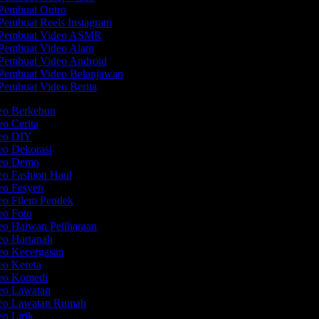
Pembuat Outro
Pembuat Reels Instagram
Pembuat Video ASMR
Pembuat Video Alam
Pembuat Video Android
Pembuat Video Belanjawan
Pembuat Video Berita
deo Berkebun
eo Cerita
deo DIY
eo Dekorasi
deo Demo
eo Fashion Haul
deo Fesyen
deo Filem Pendek
deo Foto
eo Haiwan Peliharaan
deo Hartanah
deo Kecergasan
eo Kereta
deo Komedi
deo Lawatan
deo Lawatan Rumah
eo Lirik