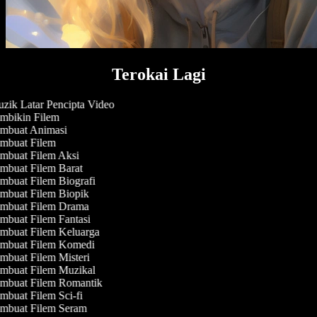
Terokai Lagi
ik Latar Pencipta Video
mbikin Filem
mbuat Animasi
mbuat Filem
mbuat Filem Aksi
mbuat Filem Barat
buat Filem Biografi
mbuat Filem Biopik
mbuat Filem Drama
buat Filem Fantasi
mbuat Filem Keluarga
mbuat Filem Komedi
buat Filem Misteri
mbuat Filem Muzikal
mbuat Filem Romantik
buat Filem Sci-fi
mbuat Filem Seram