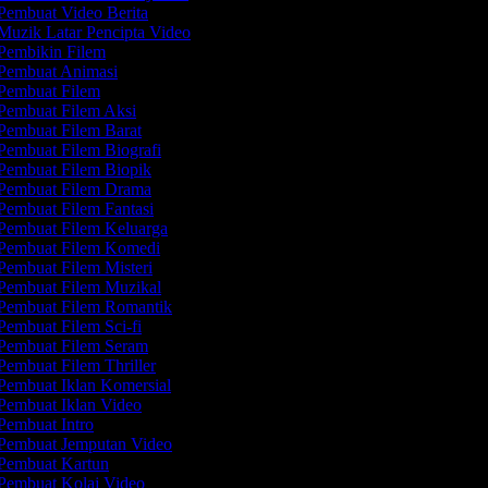
Pembuat Video Berita
Muzik Latar Pencipta Video
Pembikin Filem
Pembuat Animasi
Pembuat Filem
Pembuat Filem Aksi
Pembuat Filem Barat
Pembuat Filem Biografi
Pembuat Filem Biopik
Pembuat Filem Drama
Pembuat Filem Fantasi
Pembuat Filem Keluarga
Pembuat Filem Komedi
Pembuat Filem Misteri
Pembuat Filem Muzikal
Pembuat Filem Romantik
Pembuat Filem Sci-fi
Pembuat Filem Seram
Pembuat Filem Thriller
Pembuat Iklan Komersial
Pembuat Iklan Video
Pembuat Intro
Pembuat Jemputan Video
Pembuat Kartun
Pembuat Kolaj Video