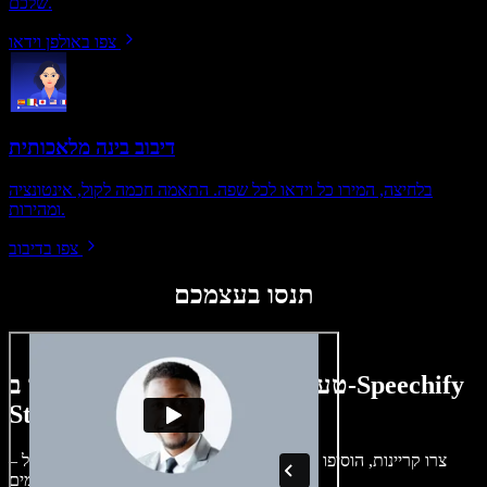
שלכם.
צפו באולפן וידאו
דיבוב בינה מלאכותית
בלחיצה, המירו כל וידאו לכל שפה. התאמה חכמה לקול, אינטונציה
ומהירות.
צפו בדיבוב
תנסו בעצמכם
טעימה קטנה ממה שתוכלו ליצור ב-Speechify
Studio.
צרו קריינות, הוסיפו תמונות ללא זכויות, אודיו, סרטונים ושיבוט קול –
לפרויקטים קוליים־חזותיים מושלמים.