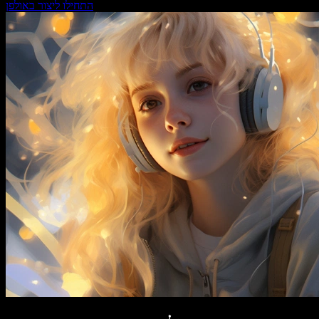
התחילו ליצור באולפן