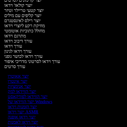
יוצר קדימונים לסרטים
יוצר קולאז' וידאו
יוצר קטעי טריילר וטיזר
יוצר קליפים עם מילים
יוצר רילס לאינסטגרם
מוזיקת רקע ליוצרי וידאו
מחולל כתוביות אוטומטי
מתרגם וידאו
עורך דיבוב וידאו
עורך וידאו
עורך וידאו לגינון
עורך וידאו לכושר גופני
עורך וידאו לסרטוני מדריכי איפור
עורך סרטים
יוצר אאוטרו
יוצר אינטרו
יוצר אנימציות
יוצר הווידאו למק
יוצר הווידאו לפודקאסט
יוצר הווידאו של Windows
יוצר הזמנות וידאו
יוצר וידאו ASMR
יוצר וידאו אופנה
יוצר וידאו לאמנות