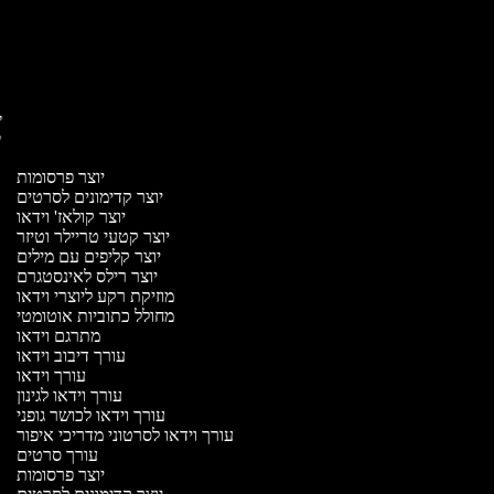
יו
יו
יוצר פרסומות
יוצר קדימונים לסרטים
יוצר קולאז' וידאו
יוצר קטעי טריילר וטיזר
יוצר קליפים עם מילים
יוצר רילס לאינסטגרם
מוזיקת רקע ליוצרי וידאו
מחולל כתוביות אוטומטי
מתרגם וידאו
עורך דיבוב וידאו
עורך וידאו
עורך וידאו לגינון
עורך וידאו לכושר גופני
עורך וידאו לסרטוני מדריכי איפור
עורך סרטים
יוצר פרסומות